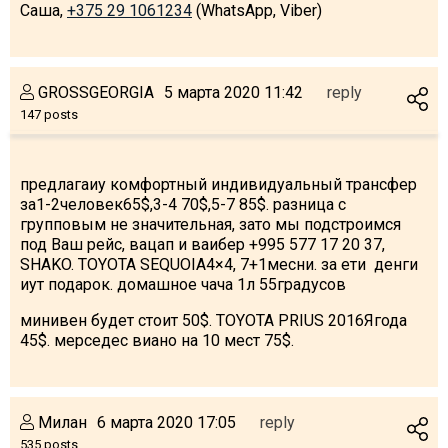
Саша,
+375 29 1061234
(WhatsApp, Viber)
GROSSGEORGIA
5 марта 2020 11:42
reply
LODGING
147 posts
Apartments
Cottages
предлагаиу комфортный индивидуальный трансфер
Hotels
за1-2человек65$,3-4 70$,5-7 85$. разница с
групповым не значительная, зато мы подстроимся
%
Hot deals
под Ваш рейс, вацап и ваибер +995 577 17 20 37,
Long term rent
SHAKO. TOYOTA SEQUOIA4×4, 7+1месни. за ети денги
иут подарок. домашное чача 1л 55градусов
Kazbegi
минивен будет стоит 50$. TOYOTA PRIUS 2016Ягода
Other
45$. мерседес виано на 10 мест 75$.
GEORGIA
About Georgia
Милан
6 марта 2020 17:05
reply
Visas
535 posts