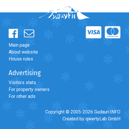
Forum
>
Ищу попутчиков
>
07.03 в 21.00 Гудаури - Тбили
Ищу трансфер и попутчиков.
Main page
About website
House rules
Advertising
Visitors stats
For property owners
For other ads
Copyright © 2005-2026 Gudauri.INFO
Created by qwertyLab GmbH