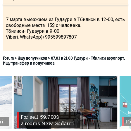
What to drink?
Local money
7 марта выезжаем из Гудаури в Тбилиси в 12-00, есть
Mobile phones
свободные места. 15$ с человека.
Тбилиси- Гудаури в 9-00
Gallery
Viberi, WhatsApp)+995599897807
Travel reports
Safety
For sell 59.700$
ri
Fo
2 rooms New Gudauri