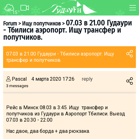
15
°C
FORUM
MAP
07.03 в 21.00 Гудаури
Forum
>
Ищу попутчиков
>
- Тбилиси аэропорт. Ищу трансфер и
About ski resort
WEBCAM
попутчиков.
Piste map
TRANSFER
Ski pass
07.03 в 21.00 Гудаури - Тбилиси аэропорт. Ищу
трансфер и попутчиков.
Ski instructors
Ski rent
Pascal
4 марта 2020 17:26
reply
Ski service
3 messages
Kids in Gudauri
Après-ski
Рейс в Минск 08.03 в 3:45. Ищу трансфер и
Events schedule
попутчиков из Гудаури в Аэропорт Тбилиси. Выезд
07.03 в 20.30 - 22.00
Join telegram
Нас двое, два борда + два рюкзака.
Gudauri
INFO