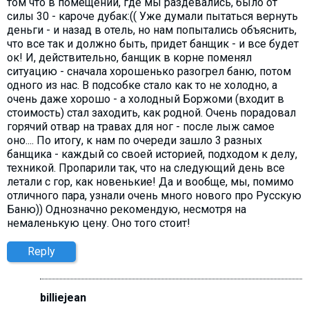
том что в помещении, где мы раздевались, было от
силы 30 - кароче дубак:(( Уже думали пытаться вернуть
деньги - и назад в отель, но нам попытались объяснить,
что все так и должно быть, придет банщик - и все будет
ок! И, действительно, банщик в корне поменял
ситуацию - сначала хорошенько разогрел баню, потом
одного из нас. В подсобке стало как то не холодно, а
очень даже хорошо - а холодный Боржоми (входит в
стоимость) стал заходить, как родной. Очень порадовал
горячий отвар на травах для ног - после лыж самое
оно.... По итогу, к нам по очереди зашло 3 разных
банщика - каждый со своей историей, подходом к делу,
техникой. Пропарили так, что на следующий день все
летали с гор, как новенькие! Да и вообще, мы, помимо
отличного пара, узнали очень много нового про Русскую
Баню)) Однозначно рекомендую, несмотря на
немаленькую цену. Оно того стоит!
Reply
billiejean