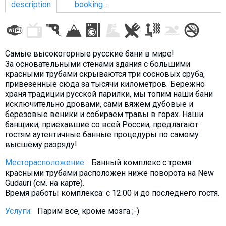
description
booking...
LODGING
Самые высокогорные русские бани в мире!
За основательными стенами здания с большими
Apartments
красными трубами скрываются три сосновых сруба,
привезенные сюда за тысячи километров. Бережно
Cottages
храня традиции русской парилки, мы топим наши бани
Hotels
исключительно дровами, cами вяжем дубовые и
березовые веники и собираем травы в горах. Наши
%
Hot deals
банщики, приехавшие со всей России, предлагают
Long term rent
гостям аутентичные банные процедуры по самому
высшему разряду!
Kazbegi
Месторасположение:
Банный комплекс с тремя
Other
красными трубами расположен ниже поворота на New
Gudauri (см. на карте).
GEORGIA
Время работы комплекса: с 12:00 и до последнего гостя.
About Georgia
Услуги:
Парим всё, кроме мозга ;-)
Visas