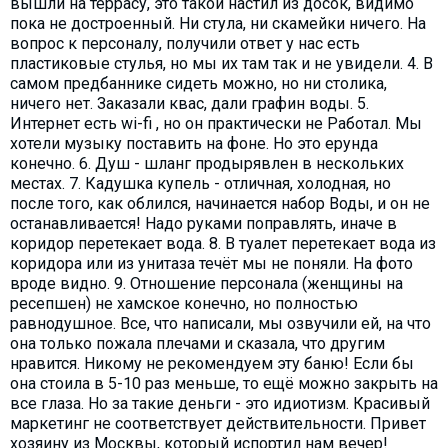
вышли на террасу, это такой настил из досок, видимо
пока не достроенный. Ни стула, ни скамейки ничего. На
вопрос к персоналу, получили ответ у нас есть
пластиковые стулья, но мы их там так и не увидели. 4. В
самом предбаннике сидеть можно, но ни столика,
ничего нет. Заказали квас, дали графин воды. 5.
Интернет есть wi-fi , но он практически не Работал. Мы
хотели музыку поставить на фоне. Но это ерунда
конечно. 6. Душ - шланг продырявлен в нескольких
местах. 7. Кадушка купель - отличная, холодная, но
после того, как облился, начинается набор Воды, и он не
останавливается! Надо руками поправлять, иначе в
коридор перетекает вода. 8. В туалет перетекает вода из
коридора или из унитаза течёт мы не поняли. На фото
вроде видно. 9. Отношение персонала (женщины на
ресепшен) не хамское конечно, но полностью
равнодушное. Все, что написали, мы озвучили ей, на что
она только пожала плечами и сказала, что другим
нравится. Никому не рекомендуем эту баню! Если бы
она стоила в 5-10 раз меньше, то ещё можно закрыть на
все глаза. Но за такие деньги - это идиотизм. Красивый
маркетинг не соответствует действительности. Привет
хозяину из Москвы, который испортил нам вечер!