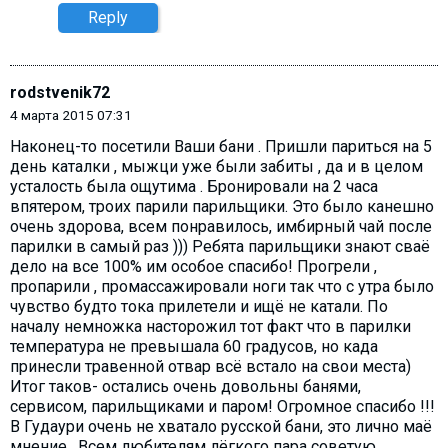
Reply
rodstvenik72
4 марта 2015 07:31
Наконец-то посетили Ваши бани . Пришли париться на 5
день каталки , мыжци уже были забиты , да и в целом
усталость была ощутима . Бронировали на 2 часа
впятером, троих парили парильщики. Это было канешно
очень здорова, всем понравилось, имбирный чай после
парилки в самый раз ))) Ребята парильщики знают сваё
дело на все 100% им особое спасибо! Прогрели ,
пропарили , промассажировали ноги так что с утра было
чувство будто тока прилетели и ищё не катали. По
началу немножка насторожил тот факт что в парилки
температура не превышала 60 градусов, но када
принесли травенной отвар всё встало на свои места)
Итог таков- остались очень довольны банями,
сервисом, парильщиками и паром! Огромное спасибо !!!
В Гудаури очень не хватало русской бани, это лично маё
мнение . Всем любителям лёгкого пара советую