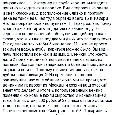
понравилось: 1. Интерьер из сруба хорошо выглядит и
приятно находиться в парилке. Вид с террасы на звёзды
и снег классный. 2. расположение близко и поэтому
цена на такси на 6 чел туда обратно всего 15 и 10 лари.
Что не понравилось - по пунктам: 1. Пар - реально печку
можно раскочегарить, поддавая на камни воду. Но
через час после парений - обслуживающий персонал
сказал, что мы много поддаём и у них что-то снизу течёт.
Так сделайте так, чтобы было тепло! Мы же не просто
так льем воду, а чтобы париться можно было. Вывод -
печь протопили кое-как видимо. 2. Веники! Это жесть,
дали 2 новых веника, 2 использованных, назвав их
новыми. Все веники запаривают в большой кадушке, и
старые и новые. Поэтому от всех веников пахнет не
дубом, а канализацией! На претензию - полное
равнодушие, нас ещё обвинили, что мы не правы, что
веники им привозят из Москвы и хозяин наш русский
знает что делает. В итоге 2 использованных веника
поменяли, но новые пахли сыростью и канализацией
тоже. Веник стоит 500 рублей! За 2 часа от него остались
только палки, отвратительное качество веников.
Париться невозможно. Смотрите фото! 3. Попарились,