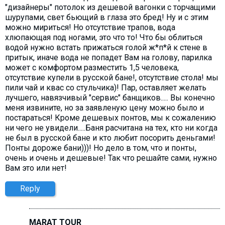
"дизайнеры" потолок из дешевой вагонки с торчащими
шурупами, свет бьющий в глаза это бред! Ну и с этим
можно мириться! Но отсутствие трапов, вода
хлюпающая под ногами, это что то! Что бы облиться
водой нужно встать прижаться голой ж*п*й к стене в
притык, иначе вода не попадет Вам на голову, парилка
может с комфортом разместить 1,5 человека,
отсутствие купели в русской бане!, отсутствие стола! мы
пили чай и квас со стульчика)! Пар, оставляет желать
лучшего, навязчивый "сервис" банщиков..... Вы конечно
меня извините, но за заявленую цену можно было и
постараться! Кроме дешевых понтов, мы к сожалению
ни чего не увидели.....Баня расчитана на тех, кто ни когда
не был в русской бане и кто любит посорить деньгами!
Понты дороже бани)))! Но дело в том, что и понты,
очень и очень и дешевые! Так что решайте сами, нужно
Вам это или нет!
Reply
MARAT TOUR