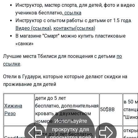
What to drink?
Инструктор, мастер спорта, для детей, фото и видео
учеников бесплатно,
ссылка
Local money
Инструктор с опытом работы с детьми от 1.5 года.
Mobile phones
Видео (ссылка)
,
контакты(ссылка)
Gallery
В магазине "Смарт" можно купить пластиковые
Travel reports
«санки»
Safety
Лучшие места Тбилиси для посещения с детьми
по
ссылке
.
Отели в Гудаури, которые которые делают скидки на
проживание для детей
дети до 5 лет
в 50 м
Хижина
бесплатно, дополнительная
50$BB
станц
Резо
кровать в двухместном
"Шино
Используйте
номере + 30 usd
прокрутку для
откр
дети до 5 лет бесплатно,
просмотра всей