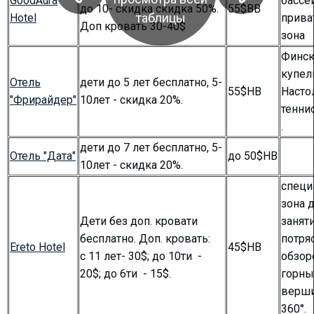
GoodAura
бассе
до 10- скидка скидка 50%.
55$BB
таблицы
Hotel
прива
Доп кровать 30-40$
зона
Финск
купел
Отель
дети до 5 лет бесплатно, 5-
55$HB
Насто
"Фрирайдер"
10лет - скидка 20%.
тенни
.
дети до 7 лет бесплатно, 5-
Отель "Дата"
до 50$HB
10лет - скидка 20%.
специ
зона 
Дети без доп. кровати
заняти
бесплатно. Доп. кровать:
потр
Ereto Hotel
45$HB
c 11 лет- 30$; до 10ти -
обзор
20$; до 6ти - 15$.
горны
верши
360°.