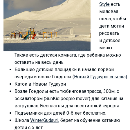
Style
есть
меловая
стена, чтобы
дети могли
LODGING
рисовать
Apartments
и детское
меню.
Cottages
Также есть детская комната, где ребенка можно
Hotels
оставить на весь день.
%
Hot deals
Большие детские площадки в начале первой
Long term rent
очереди и возле Гондолы (
Новый Гудаури, ссылка)
Каток в Новом Гудаури
Kazbegi
Возле Гондолы есть тюбинговая трасса, 300м, с
Other
эскалатором (SunKid people mover) для катания на
ватрушках. Бесплатны для посетителей курорта
GEORGIA
Подъемники для детей 0-6 лет бесплатно.
About Georgia
Школа
WinterGudauri
,
берет на обучение катанию
Visas
детей с 5 лет.