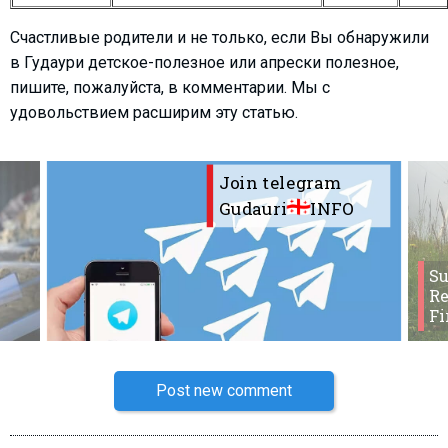
Счастливые родители и не только, если Вы обнаружили
в Гудаури детское-полезное или апрески полезное,
пишите, пожалуйста, в комментарии. Мы с
удовольствием расширим эту статью.
Join telegram
Gudauri
INFO
S
Re
Fi
Post new comment