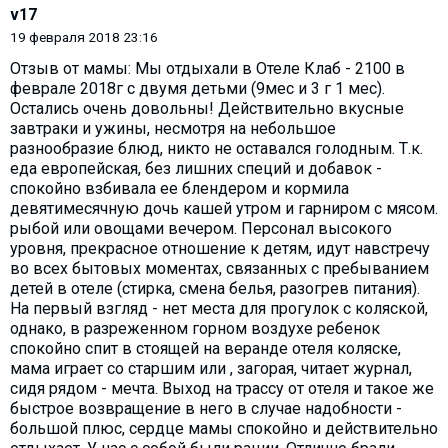
v17
19 февраля 2018 23:16
Отзыв от мамы: Мы отдыхали в Отеле Клаб - 2100 в
феврале 2018г с двумя детьми (9мес и 3 г 1 мес).
Остались очень довольны! Действительно вкусные
завтраки и ужины, несмотря на небольшое
разнообразие блюд, никто не оставался голодным. Т.к.
еда европейская, без лишних специй и добавок -
спокойно взбивала ее блендером и кормила
девятимесячную дочь кашей утром и гарниром с мясом.
рыбой или овощами вечером. Персонал высокого
уровня, прекрасное отношение к детям, идут навстречу
во всех бытовых моментах, связанных с пребыванием
детей в отеле (стирка, смена белья, разогрев питания).
На первый взгляд - нет места для прогулок с коляской,
однако, в разреженном горном воздухе ребенок
спокойно спит в стоящей на веранде отеля коляске,
мама играет со старшим или , загорая, читает журнал,
сидя рядом - мечта. Выход на трассу от отеля и такое же
быстрое возвращение в него в случае надобности -
большой плюс, сердце мамы спокойно и действительно