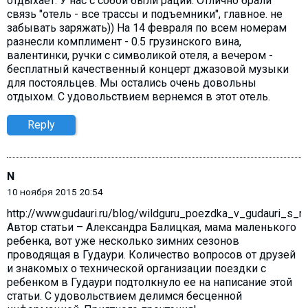
отдыхает. У нас с собой были рации. Отлично брали
связь "отель - все трассы и подъемники", главное. не
забывать заряжать)) На 14 февраля по всем номерам
разнесли комплимент - 0.5 грузинского вина,
валентинки, ручки с символикой отеля, а вечером -
бесплатный качественный концерт джазовой музыки
для постояльцев. Мы остались очень довольны
отдыхом. С удовольствием вернемся в этот отель.
Reply
N
10 ноября 2015 20:54
http://www.gudauri.ru/blog/wildguru_poezdka_v_gudauri_s_
Автор статьи – Александра Балицкая, мама маленького
ребенка, вот уже несколько зимних сезонов
проводящая в Гудаури. Количество вопросов от друзей
и знакомых о технической организации поездки с
ребенком в Гудаури подтолкнуло ее на написание этой
статьи. С удовольствием делимся бесценной