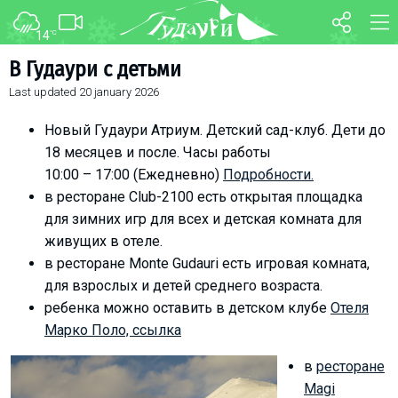
14
°C
FORUM
MAP
В Гудаури с детьми
Last updated
20 january 2026
About ski resort
WEBCAM
Piste map
TRANSFER
Новый Гудаури Атриум. Детский сад-клуб. Дети до
Ski pass
18 месяцев и после.
Часы работы
10:00 – 17:00 (Ежедневно)
Подробности.
Ski instructors
в ресторане Club-2100 есть открытая площадка
Ski rent
для зимних игр для всех и детская комната для
Ski service
живущих в отеле.
Kids in Gudauri
в ресторане Monte Gudauri есть игровая комната,
для взрослых и детей среднего возраста.
Après-ski
ребенка можно оставить в детском клубе
Отеля
Events schedule
Марко Поло, ссылка
Join telegram
в
ресторане
Gudauri
INFO
Magi