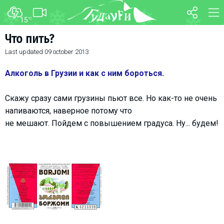
15
°C
FORUM
MAP
Что пить?
Last updated
09 october 2013
About ski resort
WEBCAM
Piste map
TRANSFER
Алкоголь в Грузии и как с ним бороться.
Ski pass
Скажу сразу сами грузины пьют все. Но как-то не очень
Ski instructors
напиваются, наверное потому что
Ski rent
не мешают. Пойдем с повышением градуса. Ну... будем!
Ski service
Kids in Gudauri
Après-ski
Events schedule
Join telegram
Gudauri
INFO