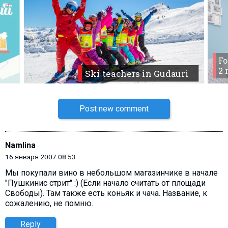
Fo
2 
Ski teachers in Gudauri
Post new comment
Namlina
16 января 2007 08:53
Мы покупали вино в небольшом магазинчике в начале
"Пушкинис стрит" :) (Если начало считать от площади
Свободы). Там также есть коньяк и чача. Название, к
сожалению, не помню.
Reply