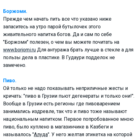
Боржоми.
Прежде чем начать пить все что указано ниже
запаситесь на утро парой бутылочек этого
LODGING
живительного напитка богов. Да и сам по себе
"Боржоми" полезен, о чем вы можете почитать на
Apartments
www.borjomi.ru
Для антуража брать лучше в стекле а для
Cottages
пользы дела в пластике. В Гудаури подделок не
Hotels
замечено.
%
Hot deals
Пиво.
Long term rent
Ой только не надо показывать неприличные жесты и
Kazbegi
кричать: "пиво в Грузии пьют дегенераты и только они!".
Other
Вообще в Грузии есть регионы где пивоварением
занимались издревле, так что и пиво тоже называют
GEORGIA
национальным напитком. Первое попробованное мною
About Georgia
пиво, было куплено в магазинчике в Казбеги и
Visas
называлось "
Алуда
". У него желтая этикетка на которой