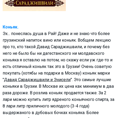
Коньяк.
Эх... понеслась душа в Рай! Даже и не знаю что более
грузинский напиток вино или коньяк. Вобщем лекцию
про то, кто такой Давид Сараджишвили, и почему без
него не было бы ни дагестанского ни молдавского
коньяка я оставлю на потом, но скажу если уж где-то и
есть отличный коньяк так это в Грузии! Очень советую
покупать (хотябы на подарки в Москву) коньяк марки
"
Давид Сараджишвили и Энисели
". Это самые лучшие
коньяки в Грузии. В Москве их цена как минимум в два
раза дороже. В розлив коньяк продается также. За 2
лари можно купить литр ядреного коньячного спирта, за
8 лари литр приличного молодого (3-4 года)
выдержаного в дубовых бочках коньяка. Более