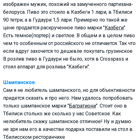
изображен мужик, похожий на замученного партизана-
What to drink?
белоруса. Пиво это стоило в Казбеги 1 лари, в Тбилиси
Local money
90 тетри, а в Гудаури 1,5 лари. Примерно по такой же
Mobile phones
цене продается раскрученное пиво марки "
Казбеги
".
Gallery
Есть темное(портер) и светлое. В общем и в целом пиво
чем то особенным от российского не отличается. Так что
Travel reports
если вдруг захочется то дешевле покупать грузинское.
Safety
В розлив пиво в Гудаури не было, хотя в Crosspass и
стоял аппарат для розлива "Казбеги".
Шампанское.
Сам я не любитель шампанского, но для объективности
придется сказать и про него. Нам удалось попробовать
только шампанское марки "
Багратиони
". Стоит оно в
Тбилиси столько же сколько у нас Советское. Как
нелюбитель скажу шампанское отличное! Ну и думаю
не зря нам его в качестве подарка поставили на стол в
Тбилисском ресторанчике.