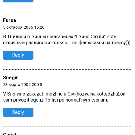
Fursa
5 октября 2005 16:20
В Тбилиси в винных магазинах "Гвино Сахли" есть
отличный разливной коньяк. ...по фляжкам и на трассу)))
Reply
Snegir
23 марта 2005 20:35
V Sno vino zakazat` mozhno u Givi(hozyaina kottedzha),on
sam privozit ego iz Tbilisi po normal`nym tsenam.
Reply
Guest