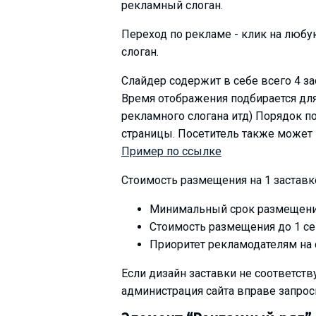
рекламный слоган.
What to drink?
Local money
Переход по рекламе - клик на люб
слоган.
Mobile phones
Gallery
Слайдер содержит в себе всего 4 з
Время отображения подбирается дл
Travel reports
рекламного слогана итд) Порядок п
Safety
страницы. Посетитель также может
Пример по ссылке
Стоимость размещения на 1 заставк
Минимальный срок размещения -
Стоимость размещения до 1 сен
Приоритет рекламодателям на 
Если дизайн заставки не соответст
администрация сайта вправе запрос