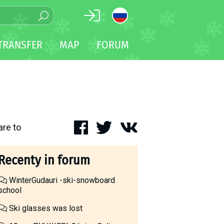
TRANSFER
MAP
FORUM
are to
Recenty in forum
WinterGudauri -ski-snowboard
school
Ski glasses was lost