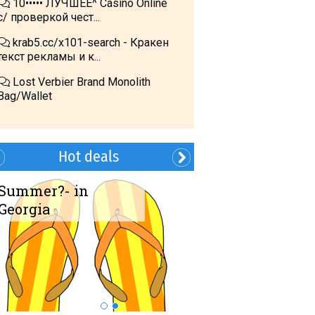
10••••• ЛУЧШЕЕ^ Cásino Online
с/ проверкой чест...
krab5.cc/x101-search - Кракен
текст рекламы и к...
Lost Verbier Brand Monolith
Bag/Wallet
Hot deals
Summer?- in
Book Transfer!
Georgia