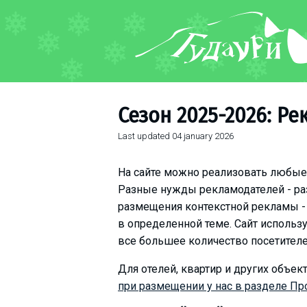
FORUM
About ski resort
Piste map
Сезон 2025-2026: Рек
Ski pass
Last updated
04 january 2026
Ski instructors
Ski rent
На сайте можно реализовать любы
Ski service
Разные нужды рекламодателей - р
Kids in Gudauri
размещения контекстной рекламы -
Après-ski
в определенной теме. Сайт использ
все большее количество посетителе
Events schedule
Для отелей, квартир и других объек
Join telegram
при размещении у нас в разделе П
Gudauri
INFO