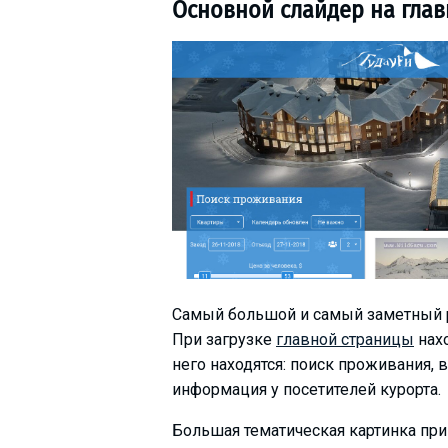
Основной слайдер на глав
LODGING
Apartments
Cottages
Hotels
%
Hot deals
Long term rent
Kazbegi
Самый большой и самый заметный р
Other
При загрузке
главной страницы
нахо
него находятся: поиск проживания, 
GEORGIA
информация у посетителей курорта.
About Georgia
Большая тематическая картинка при
Visas