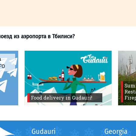
m
FO
Sum
Rest
Food delivery in Gudauri!
Fire
>
Электропоезд из аэропорта в Тбилиси?
Gudauri
Georgia