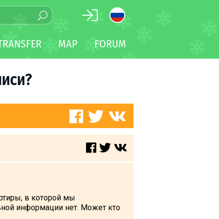
TRANSFER
MAP
FORUM
лиси?
артиры, в которой мы
льной информации нет. Может кто