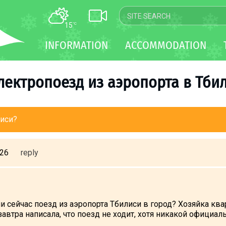
15
°C
MAP
INFORMATION
ACCOMMODATION
WEBCAM
TRANSFER
лектропоезд из аэропорта в Тби
лиси?
:26
reply
и сейчас поезд из аэропорта Тбилиси в город? Хозяйка кв
автра написала, что поезд не ходит, хотя никакой официа