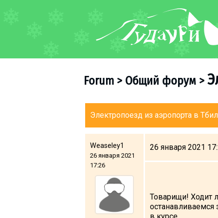
FORUM
About ski resort
Piste map
Э
Forum
>
Общий форум
>
Ski pass
Ski instructors
Ski rent
Электропоезд из аэропорта в Тби
Ski service
Kids in Gudauri
Weaseley1
26 января 2021 17
26 января 2021
Après-ski
17:26
Events schedule
Товарищи! Ходит л
Join telegram
останавливаемся з
Gudauri
INFO
в курсе.