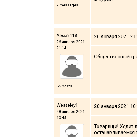
2 messages
LODGING
Alexx8118
26 января 2021 21
Apartments
26 января 2021
21:14
Cottages
Общественный тран
Hotels
%
Hot deals
Long term rent
66 posts
Kazbegi
Other
Weaseley1
28 января 2021 10
28 января 2021
GEORGIA
10:45
About Georgia
Товарищи! Ходит л
Visas
останавливаемся з