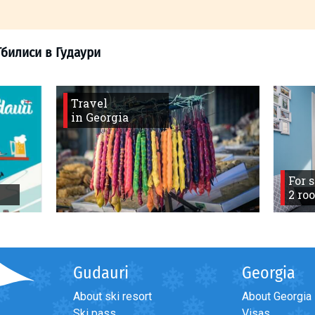
Travel
in Georgia
ов
>
08.02 Тбилиси в Гудаури
For 
2 ro
Gudauri
Georgia
About ski resort
About Georgia
Ski pass
Visas