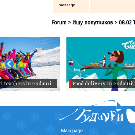
1 message
LODGING
Apartments
Cottages
Hotels
Forum
>
Ищу попутчик
%
Hot deals
Long term rent
i teachers in Gudauri
Food delivery in Gudauri!
Kazbegi
Other
GEORGIA
About Georgia
Visas
Main page