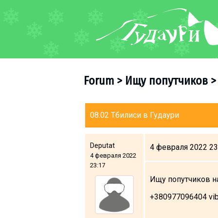
FORUM
About ski resort
Piste map
Forum
>
Ищу попутчиков
Ski pass
Ski instructors
Ski rent
08.02 Тбилиси в Гудаури
Ski service
Kids in Gudauri
Deputat
4 февраля 2022 23
4 февраля 2022
Après-ski
23:17
Events schedule
Ищу попутчиков на
+380977096404 vib
Join telegram
Gudauri
INFO