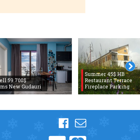
Summer 45$ HB
sell 59.700$
Restaurant Terrace
oms New Gudauri
Fireplace Parking