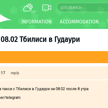
15
°C
MAP
INFORMATION
ACCOMMODATION
WEBCAM
TRANSFER
08.02 Тбилиси в Гудаури
>
:17
reply
 такси с Тбилиси в Гудаури на 08.02 после 8 утра
er/telegram