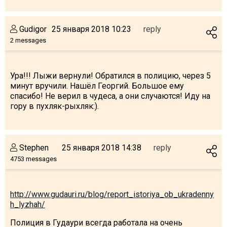
Gudigor
25 января 2018 10:23
reply
2 messages
LODGING
Apartments
Ура!!! Лыжи вернули! Обратился в полицию, через 5
Cottages
минут вручили. Нашёл Георгий. Большое ему
спасибо! Не верил в чудеса, а они случаются! Иду на
Hotels
гору в пухляк-рыхляк:).
%
Hot deals
Long term rent
Stephen
25 января 2018 14:38
reply
Kazbegi
4753 messages
Other
GEORGIA
http://www.gudauri.ru/blog/report_istoriya_ob_ukradenny
About Georgia
h_lyzhah/
Visas
Полиция в Гудаури всегда работала на очень