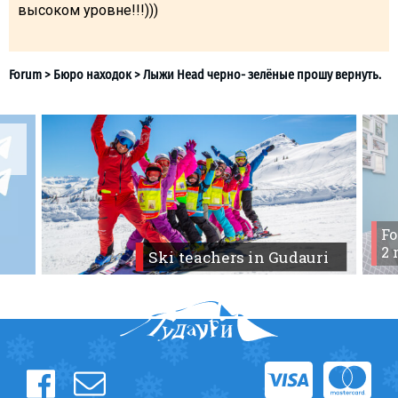
высоком уровне!!!)))
What to drink?
Local money
Mobile phones
Gallery
Travel reports
Safety
Fo
2 
Ski teachers in Gudauri
Forum
>
Бюро находок
>
Лыжи Head черно- зелёные про