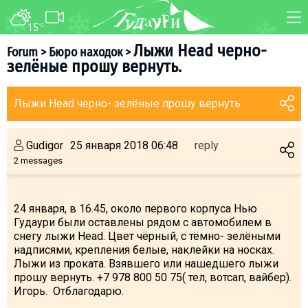
15
°C
FORUM
MAP
Лыжи Head черно-
Forum
>
Бюро находок
>
зелёные прошу вернуть.
About ski resort
WEBCAM
Piste map
TRANSFER
Лыжи Head черно- зелёные прошу вернуть.
Ski pass
Ski instructors
Gudigor
25 января 2018 06:48
reply
Ski rent
2 messages
Ski service
Kids in Gudauri
24 января, в 16.45, около первого корпуса Нью
Гудаури были оставлены рядом с автомобилем в
Après-ski
снегу лыжи Head. Цвет чёрный, с тёмно- зелёными
Events schedule
надписями, крепления белые, наклейки на носках.
Лыжи из проката. Взявшего или нашедшего лыжи
прошу вернуть. +7 978 800 50 75( тел, вотсап, вайбер).
Join telegram
Игорь. Отблагодарю.
Gudauri
INFO