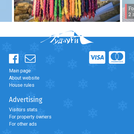
What to drink?
Fo
Forum
>
Общий форум
>
Нужна дрель на 10 минут
Local money
2 
Mobile phones
Gallery
Travel reports
Safety
Main page
About website
House rules
Advertising
Visitors stats
For property owners
For other ads