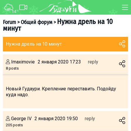
14
°C
FORUM
MAP
Нужна дрель на 10
Forum
>
Общий форум
>
минут
About ski resort
WEBCAM
Piste map
TRANSFER
Нужна дрель на 10 минут
Ski pass
Ski instructors
Imaximovie
2 января 2020 17:23
reply
Ski rent
8 posts
Ski service
Kids in Gudauri
Новый Гудаури. Крепление переставить. Подойду
куда надо.
Après-ski
Events schedule
George IV
2 января 2020 19:50
reply
Join telegram
205 posts
Gudauri
INFO