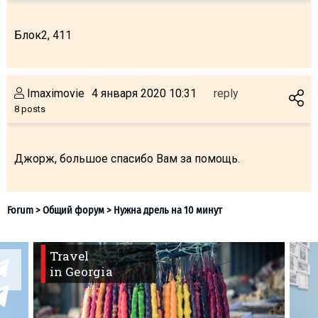
Блок2, 411
LODGING
Imaximovie
4 января 2020 10:31
reply
Apartments
8 posts
Cottages
Hotels
Джорж, большое спасибо Вам за помощь.
%
Hot deals
Long term rent
Kazbegi
Other
Travel
GEORGIA
in Georgia
About Georgia
Visas