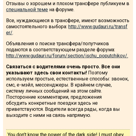
Отзывы о хорошем и плохом трансфере публикуем в
специальной теме
на форуме.
Все, нуждающиеся в трансфере, имеют возможность
самостоятельного выбора:
http://www.gudauri.ru/transf
LODGING
er/
.
Apartments
Объявления о поиске трансфера/попутчиков
подаются в соответствующем разделе форума:
Cottages
http://www.gudauri.ru/forum/section/ischu_poputchikov/.
Hotels
Связаться с водителями очень просто. Все они
%
Hot deals
указывают здесь свои контакты!
Поэтому
используем простые, естественные способы: звонок,
Long term rent
смс, е-мэйл, мессенджеры. В крайнем случае,
Kazbegi
систему личных сообщений на этом сайте.
Посторонние комментарии, предложения
Other
обсудить конкретные поездки здесь не
приветствуются. Водители всегда рады, когда вы
GEORGIA
выходите с ними на связь напрямую.
About Georgia
Visas
You don’t know the power of the dark side! I must obey