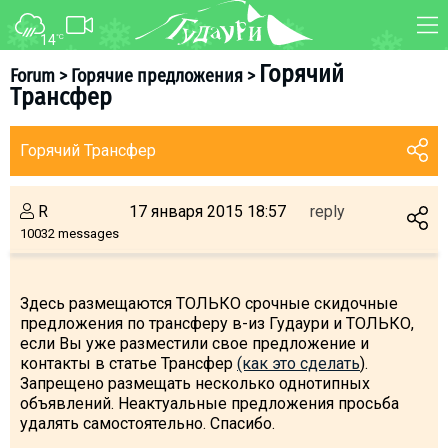
14
°C
FORUM
MAP
Горячий
Forum
>
Горячие предложения
>
Трансфер
About ski resort
WEBCAM
Piste map
TRANSFER
Горячий Трансфер
Ski pass
Ski instructors
R
17 января 2015 18:57
reply
Ski rent
10032 messages
Ski service
Kids in Gudauri
Здесь размещаются ТОЛЬКО срочные скидочные
предложения по трансферу в-из Гудаури и ТОЛЬКО,
Après-ski
если Вы уже разместили свое предложение и
Events schedule
контакты в статье Трансфер
(как это сделать
).
Запрещено размещать несколько однотипных
объявлений. Неактуальные предложения просьба
Join telegram
удалять самостоятельно. Спасибо.
Gudauri
INFO