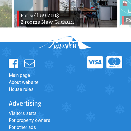
For sell 59.700$
Fo
2 rooms New Gudauri
Forum
>
Горячие предложения
>
Горячий Трансфер
Main page
About website
House rules
Advertising
Visitors stats
For property owners
For other ads