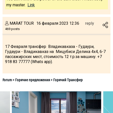
What to drink?
my master.
Link
Local money
Mobile phones
MARAT TOUR
16 февраля 2023 12:36
reply
Gallery
469 posts
Travel reports
Safety
17 Февраля трансфер Владикавказа - Гудаури,
Гудаури - Владикавказ на Мицубиси Делика 4х4, 6-7
пассажирских мест, стоимость 12 т.р.за машину. +7
918 83 77777 (Whats app).