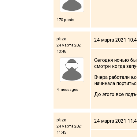
What to drink?
Local money
170 posts
Mobile phones
Gallery
ptiza
24 марта 2021 10:
Travel reports
24 марта 2021
10:46
Safety
Сегодня ночью был
смотри когда запус
Вчера работали вс
начинала портитьс
4 messages
До этого все подъ
ptiza
24 марта 2021 11:
24 марта 2021
11:45