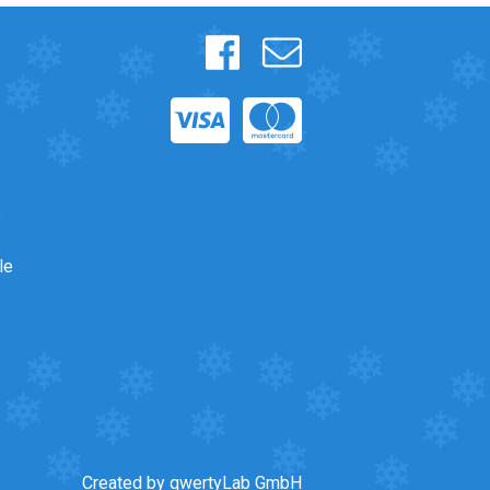
s
le
Created by qwertyLab GmbH