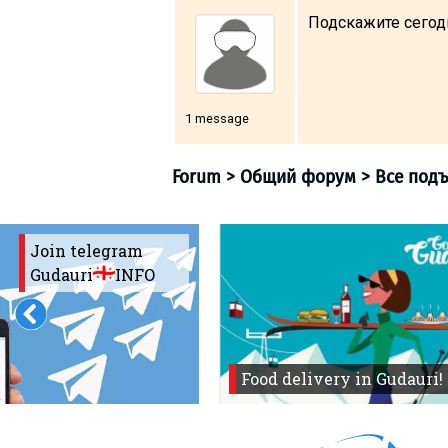
Подскажите сегод
1 message
Join telegram
Gudauri
INFO
Food delivery in Gudauri!