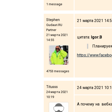
1 message
Stephen
21 марта 2021 14:
LODGING
Gudauri.RU
Partner
Apartments
21 марта 2021
цитата:
Igor.B
14:55
Cottages
Планируем
Hotels
https://www.faceb
%
Hot deals
Long term rent
4753 messages
Kazbegi
Other
Titusss
24 марта 2021 10:
GEORGIA
24 марта 2021
10:19
About Georgia
А почему на вебк
Visas