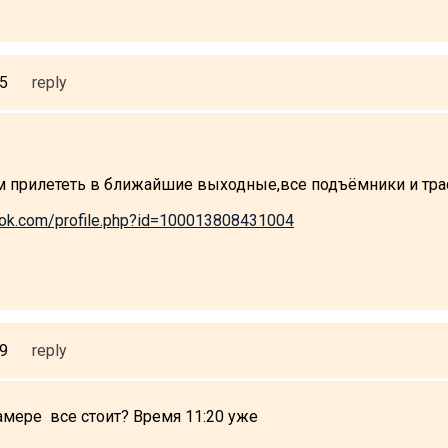
55
reply
 прилететь в ближайшие выходные,все подъёмники и тра
ook.com/profile.php?id=100013808431004
19
reply
амере все стоит? Время 11:20 уже