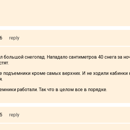
46
reply
 большой снегопад. Нападало сантиметров 40 снега за ноч
тят.
е подъемники кроме самых верхних. И не ходили кабинки н
я.
емники работали. Так что в целом все в порядке.
45
reply