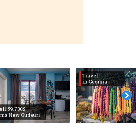
Travel
in Georgia
sell 59.700$
oms New Gudauri