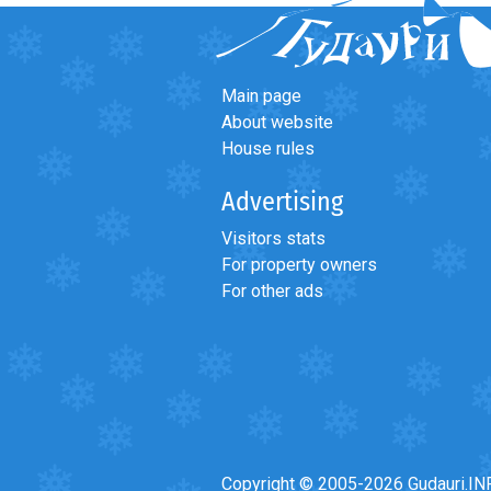
Main page
About website
House rules
Advertising
Forum
>
Общий форум
Visitors stats
For property owners
For other ads
Copyright © 2005-2026 Gudauri.IN