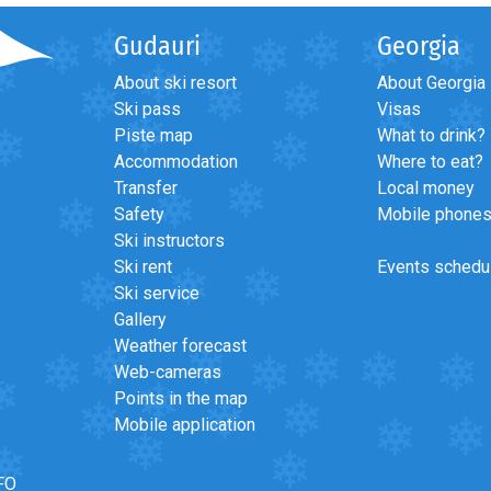
Gudauri
Georgia
About ski resort
About Georgia
Ski pass
Visas
Piste map
What to drink?
Accommodation
Where to eat?
Transfer
Local money
Safety
Mobile phone
>
Все подъёмники и трассы открыты ?
Ski instructors
Ski rent
Events schedu
Ski service
Gallery
Weather forecast
Web-cameras
Points in the map
Mobile application
FO