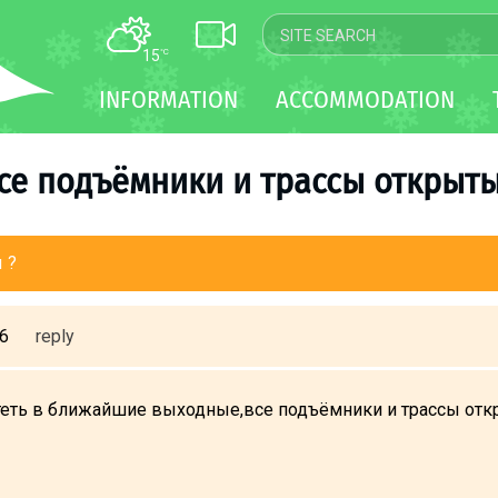
15
°C
MAP
INFORMATION
ACCOMMODATION
WEBCAM
TRANSFER
се подъёмники и трассы открыты
 ?
36
reply
еть в ближайшие выходные,все подъёмники и трассы отк