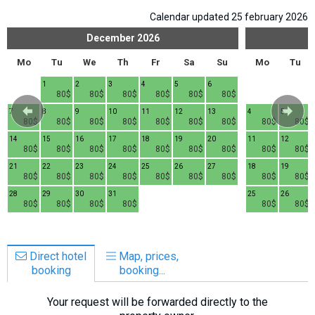
Calendar updated 25 february 2026
December
2026
Mo
Tu
We
Th
Fr
Sa
Su
Mo
Tu
1
2
3
4
5
6
80$
80$
80$
80$
80$
80$
7
8
9
10
11
12
13
4
5
80$
80$
80$
80$
80$
80$
80$
80$
80$
14
15
16
17
18
19
20
11
12
80$
80$
80$
80$
80$
80$
80$
80$
80$
21
22
23
24
25
26
27
18
19
80$
80$
80$
80$
80$
80$
80$
80$
80$
28
29
30
31
25
26
80$
80$
80$
80$
80$
80$
Direct hotel
Map, prices,
booking
booking...
Your request will be forwarded directly to the