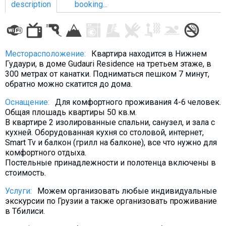
description
booking...
LODGING
Месторасположение:
Квартира находится в Нижнем
Гудаури, в домe Gudauri Residence на третьем этаже, в
Apartments
300 метрах от канатки. Подниматься пешком 7 минут,
обратно можно скатится до дома.
Cottages
Hotels
Оснащение:
Для комфортного проживания 4-6 человек.
Общая плошадь квартиры 50 кв.м.
%
Hot deals
В квартире 2 изолированные спальни, санузел, и залa с
Long term rent
кухней. Оборудованная кухня со столовой, интернет,
Smart Tv и балкон (грилл на балконе), все что нужно для
Kazbegi
комфортного отдыха.
Постельные принадлежности и полотенца включены в
Other
стоимость.
GEORGIA
Услуги:
Можем организовать любые индивидуальные
экскурсии по Грузии а также организовать проживание
About Georgia
в Тбилиси.
Visas