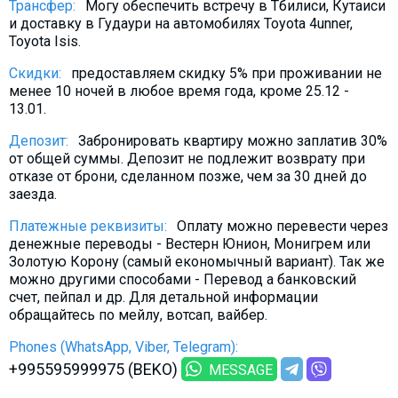
Трансфер:
Могу обеспечить встречу в Тбилиси, Кутаиси
What to drink?
и доставку в Гудаури на автомобилях Toyota 4unner,
Local money
Toyota Isis.
Mobile phones
Скидки:
предоставляем скидку 5% при проживании не
менее 10 ночей в любое время года, кроме 25.12 -
Gallery
13.01.
Travel reports
Депозит:
Забронировать квартиру можно заплатив 30%
Safety
от общей суммы. Депозит не подлежит возврату при
отказе от брони, сделанном позже, чем за 30 дней до
заезда.
Платежные реквизиты:
Оплату можно перевести через
денежные переводы - Вестерн Юнион, Монигрем или
Золотую Корону (самый економычный вариант). Так же
можно другими способами - Перевод а банковский
счет, пейпал и др. Для детальной информации
обращайтесь по мейлу, вотсап, вайбер.
Phones (WhatsApp, Viber, Telegram):
+995595999975 (BEKO)
MESSAGE