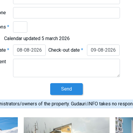
one
ons
*
Calendar updated 5 march 2026
date
*
Check-out date
*
ent
Send
istrators/owners of the property. Gudauri.INFO takes no responsib