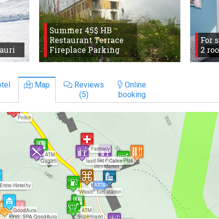
Summer 45$ HB
Restaurant Terrace
For 
auri
Fireplace Parking
2 ro
tel
Map
Reviews
Online
(5)
booking