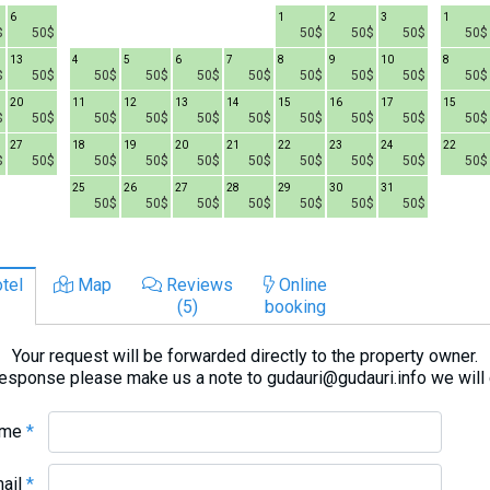
6
1
2
3
1
$
50$
50$
50$
50$
50$
13
4
5
6
7
8
9
10
8
$
50$
50$
50$
50$
50$
50$
50$
50$
50$
20
11
12
13
14
15
16
17
15
$
50$
50$
50$
50$
50$
50$
50$
50$
50$
27
18
19
20
21
22
23
24
22
$
50$
50$
50$
50$
50$
50$
50$
50$
50$
25
26
27
28
29
30
31
50$
50$
50$
50$
50$
50$
50$
tel
Map
Reviews
Online
(5)
booking
Your request will be forwarded directly to the property owner.
response please make us a note to gudauri@gudauri.info we will
ame
*
mail
*