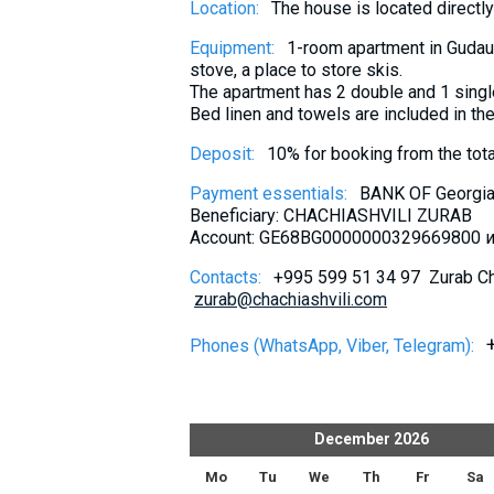
Location:
The house is located directly n
What to drink?
Equipment:
1-room apartment in Gudauri 
Local money
stove, a place to store skis.
Mobile phones
The apartment has 2 double and 1 singl
Bed linen and towels are included in the
Gallery
Deposit:
10% for booking from the tot
Travel reports
Safety
Payment essentials:
BANK OF Georgi
Beneficiary: CHACHIASHVILI ZURAB
Account: GE68BG0000000329669800 ил
Contacts:
+995 599 51 34 97 Zurab Cha
zurab@chachiashvili.com
Phones (WhatsApp, Viber, Telegram):
er
2026
December
2026
h
Fr
Sa
Su
Mo
Tu
We
Th
Fr
Sa