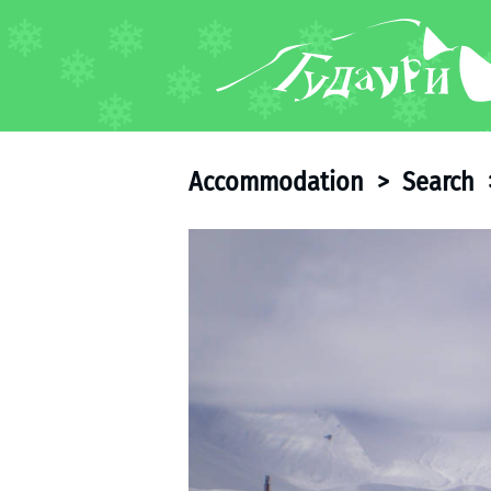
FORUM
About ski resort
Piste map
Accommodation
>
Search
Ski pass
Ski instructors
Ski rent
Ski service
Kids in Gudauri
Après-ski
Events schedule
Join telegram
Gudauri
INFO