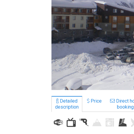
LODGING
Apartments
Cottages
Hotels
%
Hot deals
Long term rent
Kazbegi
Other
Detailed
Price
Direct ho
description
booking
GEORGIA
About Georgia
Visas