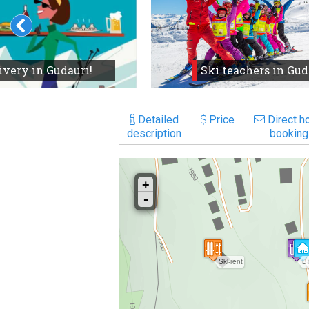
ivery in Gudauri!
Ski teachers in Gud
Detailed
Price
Direct ho
description
booking