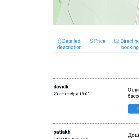
Detailed
Price
Direct ho
description
booking
davidk
Отли
23 сентября 18:03
басс
patlakh
Дошл