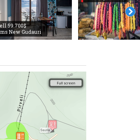
sell 59.700$
oms New Gudauri