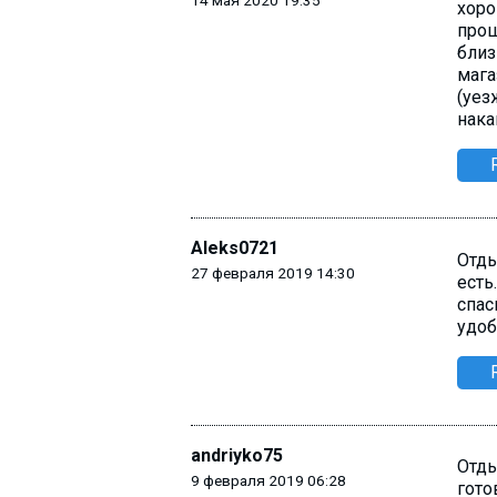
14 мая 2020 19:35
хоро
прош
близ
мага
(уез
нака
Aleks0721
Отды
27 февраля 2019 14:30
есть
спас
удоб
andriyko75
Отды
9 февраля 2019 06:28
гото