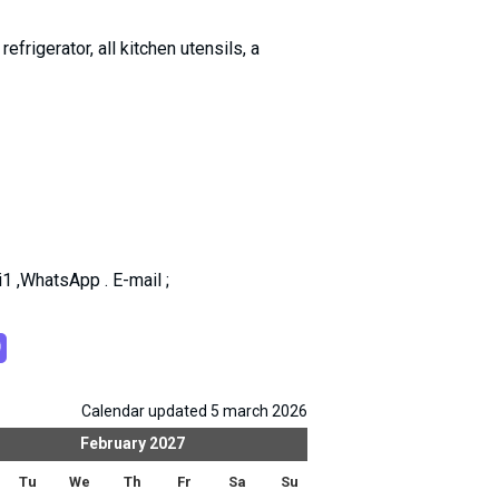
efrigerator, all kitchen utensils, a
1 ,WhatsApp . E-mail ;
Calendar updated 5 march 2026
February
2027
Mar
Tu
We
Th
Fr
Sa
Su
Mo
Tu
We