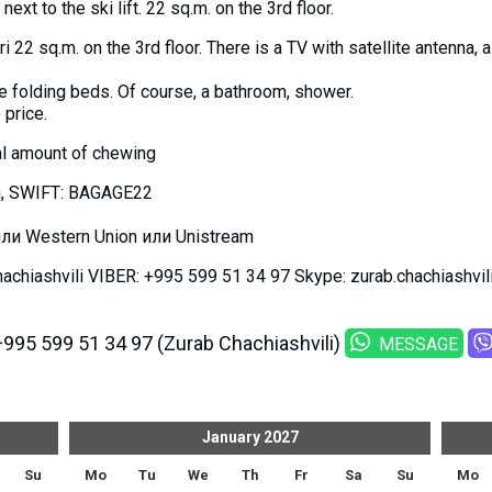
ext to the ski lift. 22 sq.m. on the 3rd floor.
22 sq.m. on the 3rd floor. There is a TV with satellite antenna, a r
e folding beds. Of course, a bathroom, shower.
 price.
al amount of chewing
a, SWIFT: BAGAGE22
и Western Union или Unistream
chiashvili VIBER: +995 599 51 34 97 Skype: zurab.chachiashvili
+995 599 51 34 97 (Zurab Chachiashvili)
MESSAGE
January
2027
Su
Mo
Tu
We
Th
Fr
Sa
Su
Mo