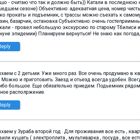
шо - считаю что так и должно быть)) Катали в последнюю 
едшем сезоне) Объективно: адекватная цена, номер чистый
ко прокаты и подъемник, с трассы можно съехать к самом
зин, базарчик, остановка Субъективно: очень гостеприимн
жали - провел небольшую экскурсию по старому Тбилиси и
нуне эпидемии) Планируем вернуться! Не знаю как погода,
Reply
хаем с 2 детьми. Уже много раз. Все очень продумано в кв
. Можно и приготовить. Заезд и отьезд всегда удобен. Всег
ибо большое. Еще обязательно приедем. Подьемник рядом 
ное располржение.
Reply
хаем у Зураба второй год . Для проживания все есть , кварт
вили кушать ( электроплита , мультиварка , посуда , все ест