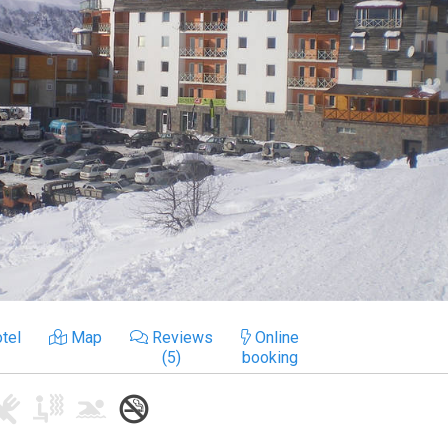
tel
Map
Reviews
Online
(5)
booking