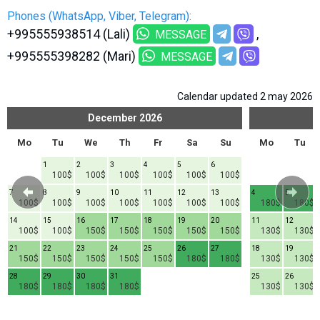
Phones (WhatsApp, Viber, Telegram):
+995555938514 (Lali)
MESSAGE
+995555398282 (Mari)
MESSAGE
Calendar updated 2 may 2026
December
2026
Mo
Tu
We
Th
Fr
Sa
Su
Mo
Tu
1
2
3
4
5
6
100$
100$
100$
100$
100$
100$
7
8
9
10
11
12
13
4
5
100$
100$
100$
100$
100$
100$
100$
180$
180$
14
15
16
17
18
19
20
11
12
100$
100$
150$
150$
150$
150$
150$
130$
130$
21
22
23
24
25
26
27
18
19
150$
150$
150$
150$
150$
180$
180$
130$
130$
28
29
30
31
25
26
180$
180$
180$
180$
130$
130$