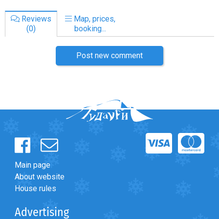
Reviews
Map, prices,
(0)
booking...
Post new comment
Main page
About website
House rules
Advertising