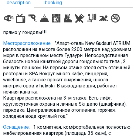
description
booking...
LODGING
прямо у гондолы!!!
Apartments
Месторасположение:
"Апарт-отель New Gudauri ATRIUM
расположен на высоте более 2200 метров над уровнем
Cottages
моря в престижном месте Гудаури. Непосредственная
Hotels
близость новой канатной дороги гондольного типа , 2
минуты пешком. На первом этаже отеля есть отличный
%
Hot deals
ресторан и SPA Вокруг много кафе, пиццерия,
Long term rent
winehouse, а также прокат снаряжения, школа
инструкторов и helyski. В выходные дни, работает
Kazbegi
ночная канатка.
Квартира расположена на 3-м этаже. Есть лифт,
Other
круглосуточная охрана и личные Ski депо (шкафчики),
парковка. Централизованное отопление, горячая,
GEORGIA
холодная вода круглый год."
About Georgia
Оснащение:
1 комнатная, комфортабельная полностью
Visas
мебeлированная квартира (площадь 35 кв.м), с