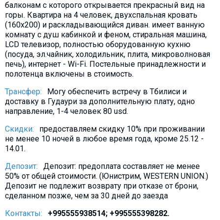
балконам с которого открывается прекрасный вид на
What to drink?
горы. Квартира на 4 человек, двухспальная кровать
Local money
(160х200) и раскладывающийся диван. имеет ванную
комнату с душ кабинкой и феном, стиральная машина,
Mobile phones
LCD телевизор, полностью оборудованную кухню
Gallery
(посуда, эл.чайник, холодильник, плита, микроволновая
печь), интернет - Wi-Fi. Постельные принадлежности и
Travel reports
полотенца включены в стоимость.
Safety
Трансфер:
Могу обеспечить встречу в Тбилиси и
доставку в Гудаури за дополнительную плату, одно
направление, 1-4 человек 80 usd.
Скидки:
предоставляем скидку 10% при проживании
не менее 10 ночей в любое время года, кроме 25.12 -
14.01.
Депозит:
Депозит: предоплата составляет не менее
50% от общей стоимости. (Юнистрим, WESTERN UNION.)
Депозит не подлежит возврату при отказе от брони,
сделанном позже, чем за 30 дней до заезда
Контакты:
+995555938514; +995555398282.