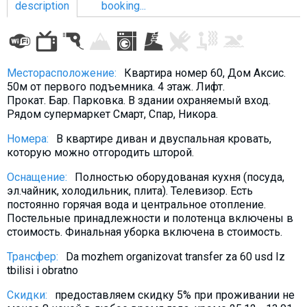
description
booking...
LODGING
Месторасположение:
Квартира номер 60, Дом Аксис.
50м от первого подъемника. 4 этаж. Лифт.
Apartments
Прокат. Бар. Парковка. В здании охраняемый вход.
Рядом супермаркет Смарт, Спар, Никора.
Cottages
Hotels
Номера:
В квартире диван и двуспальная кровать,
которую можно отгородить шторой.
%
Hot deals
Оснащение:
Полностью оборудованая кухня (посуда,
Long term rent
эл.чайник, холодильник, плита). Телевизор. Eсть
Kazbegi
постоянно горячая вода и центральное отопление.
Постельные принадлежности и полотенца включены в
Other
стоимость. Финальная уборка включена в стоимость.
GEORGIA
Трансфер:
Da mozhem organizovat transfer za 60 usd Iz
tbilisi i obratno
About Georgia
Скидки:
предоставляем скидку 5% при проживании не
Visas