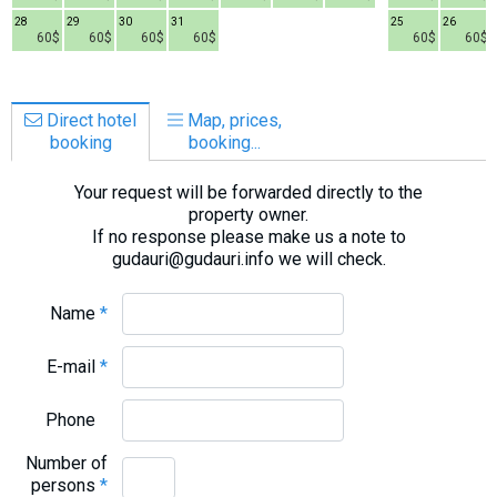
28
29
30
31
25
26
60$
60$
60$
60$
60$
60$
Direct hotel
Map, prices,
booking
booking...
Your request will be forwarded directly to the
property owner.
If no response please make us a note to
gudauri@gudauri.info we will check.
Name
*
E-mail
*
Phone
Number of
persons
*