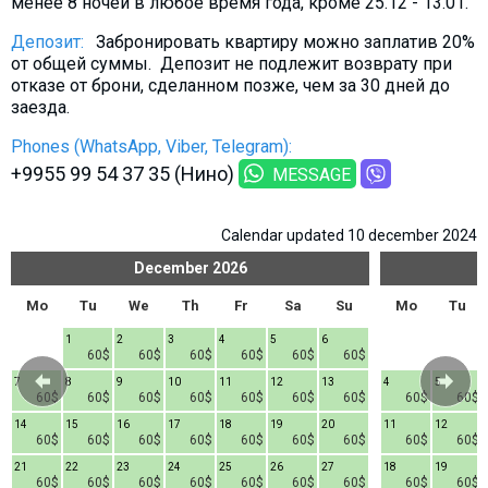
менее 8 ночей в любое время года, кроме 25.12 - 13.01.
What to drink?
Депозит:
Забронировать квартиру можно заплатив 20%
Local money
от общей суммы. Депозит не подлежит возврату при
Mobile phones
отказе от брони, сделанном позже, чем за 30 дней до
заезда.
Gallery
Phones (WhatsApp, Viber, Telegram):
Travel reports
+9955 99 54 37 35 (Нино)
MESSAGE
Safety
Calendar updated 10 december 2024
December
2026
Mo
Tu
We
Th
Fr
Sa
Su
Mo
Tu
1
2
3
4
5
6
60$
60$
60$
60$
60$
60$
7
8
9
10
11
12
13
4
5
60$
60$
60$
60$
60$
60$
60$
60$
60$
14
15
16
17
18
19
20
11
12
60$
60$
60$
60$
60$
60$
60$
60$
60$
21
22
23
24
25
26
27
18
19
60$
60$
60$
60$
60$
60$
60$
60$
60$