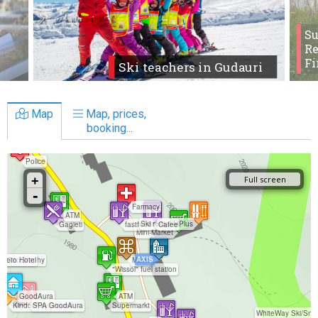
S
Re
Fi
Ski teachers in Gudauri
Map
Map, prices,
booking...