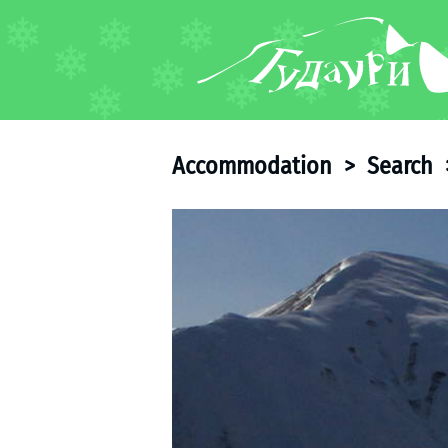
FORUM
About ski resort
Piste map
Accommodation
>
Search
Ski pass
Ski instructors
Ski rent
Ski service
Kids in Gudauri
Après-ski
Events schedule
Join telegram
Gudauri
INFO