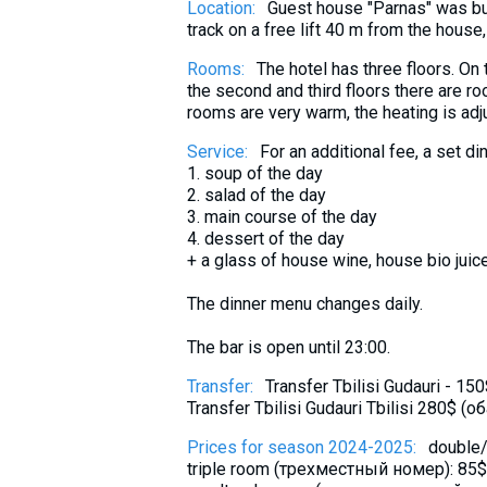
Location:
Guest house "Parnas" was bui
What to drink?
track on a free lift 40 m from the house,
Local money
Rooms:
The hotel has three floors. On 
Mobile phones
the second and third floors there are r
rooms are very warm, the heating is adj
Gallery
Service:
For an additional fee, a set din
Travel reports
1. soup of the day
Safety
2. salad of the day
3. main course of the day
4. dessert of the day
+ a glass of house wine, house bio juice
The dinner menu changes daily.
The bar is open until 23:00.
Transfer:
Transfer Tbilisi Gudauri - 1
Transfer Tbilisi Gudauri Tbilisi 280$ (
Prices for season 2024-2025:
double
triple room (трехместный номер): 85$