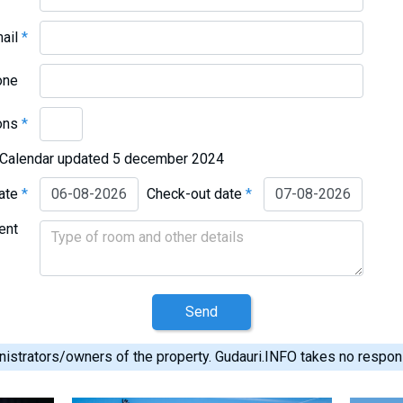
mail
*
one
ons
*
Calendar updated 5 december 2024
date
*
Check-out date
*
ent
Send
istrators/owners of the property. Gudauri.INFO takes no responsib