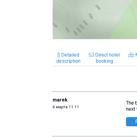
Detailed
Direct hotel
description
booking
marek
The b
6 марта 11:11
next 