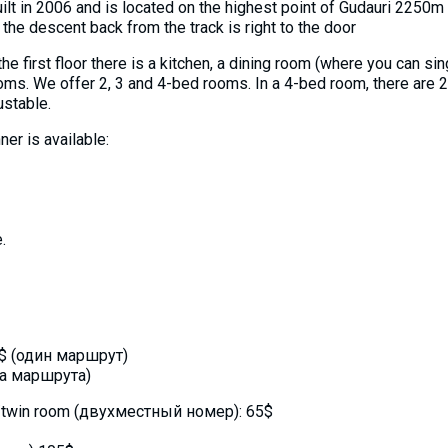
lt in 2006 and is located on the highest point of Gudauri 2250m 
 the descent back from the track is right to the door
the first floor there is a kitchen, a dining room (where you can s
ooms. We offer 2, 3 and 4-bed rooms. In a 4-bed room, there are
ustable.
ner is available:
.
50$ (один маршрут)
оба маршрута)
/twin room (двухместный номер): 65$