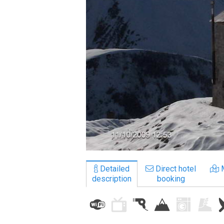
LODGING
Apartments
Cottages
Hotels
%
Hot deals
Long term rent
Kazbegi
Other
Detailed
Direct hotel
description
booking
GEORGIA
About Georgia
Visas