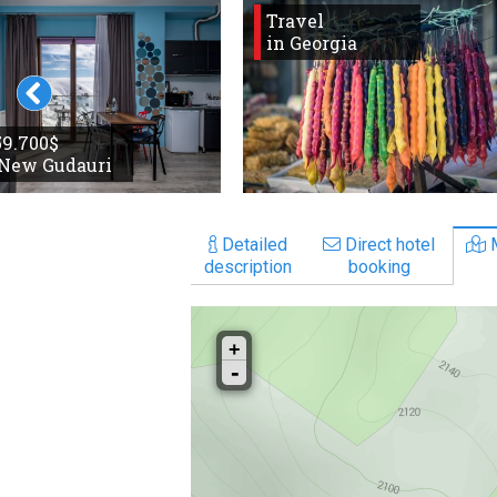
Travel
in Georgia
 59.700$
 New Gudauri
Detailed
Direct hotel
description
booking