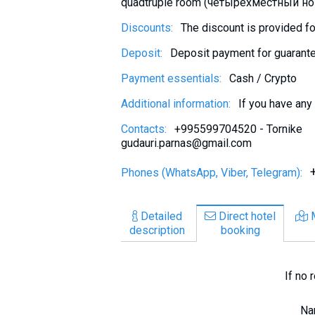
quadtruple room (четырехместный н
Discounts:
The discount is provided fo
Deposit:
Deposit payment for guarante
Payment essentials:
Cash / Crypto
Additional information:
If you have any
Contacts:
+995599704520 - Tornike
gudauri.parnas@gmail.com
Phones (WhatsApp, Viber, Telegram):
Detailed
Direct hotel
description
booking
If no 
N