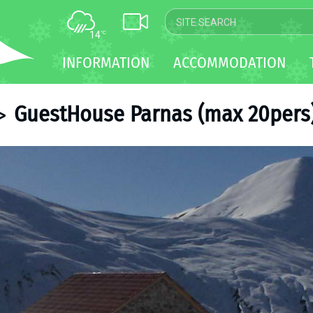
14
°C
MAP
INFORMATION
ACCOMMODATION
WEBCAM
TRANSFER
GuestHouse Parnas (max 20pers
>