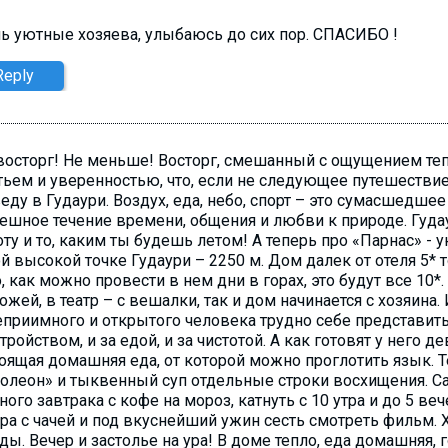
ь уютные хозяева, улыбаюсь до сих пор. СПАСИБО !
Reply
восторг! Не меньше! Восторг, смешанный с ощущением теп
тьем и уверенностью, что, если не следующее путешествие
еду в Гудаури. Воздух, еда, небо, спорт – это сумасшедш
ешное течение времени, общения и любви к природе. Гуда
ту и то, каким ты будешь летом! А теперь про «Парнас» -
й высокой точке Гудаури – 2250 м. Дом далек от отеля 5* 
о, как можно провести в нем дни в горах, это будут все 10*.
ожей, в театр – с вешалки, так и дом начинается с хозяина.
еприимного и открытого человека трудно себе представить.
стройством, и за едой, и за чистотой. А как готовят у него 
оящая домашняя еда, от которой можно проглотить язык. Те
олеон» и тыквенный суп отдельные строки восхищения. С
ного завтрака с кофе на мороз, катнуть с 10 утра и до 5 веч
ра с чачей и под вкуснейший ужин сесть смотреть фильм. 
ды. Вечер и застолье на ура! В доме тепло, еда домашняя, 