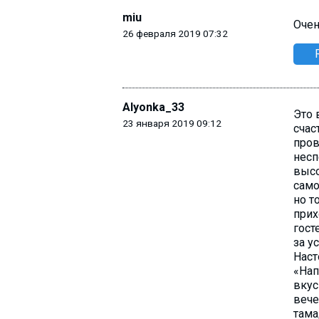
miu
Очен
26 февраля 2019 07:32
Alyonka_33
Это 
23 января 2019 09:12
счас
пров
несп
высо
само
но т
прих
гост
за у
Наст
«Нап
вкус
вече
тама