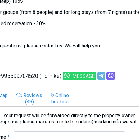
омер) 105$
r groups (from 8 people) and for long stays (from 7 nights) at th
ed reservation - 30%
 questions, please contact us. We will help you.
+995599704520 (Tornike)
MESSAGE
Map
Reviews
Online
(48)
booking
Your request will be forwarded directly to the property owner.
response please make us a note to gudauri@gudauri.info we will
ame
*