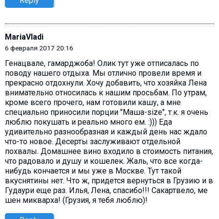
Reply
MariaVladi
6 февраля 2017 20:16
Генацвале, гамарджоба! Олик тут уже отписалась по
поводу нашего отдыха. Мы отлично провели время и
прекрасно отдохнули. Хочу добавить, что хозяйка Лена
внимательно относилась к нашим просьбам. По утрам,
кроме всего прочего, нам готовили кашу, а мне
специально приносили порции "Маша-size", т.к. я очень
люблю покушать и реально много ем. :))) Еда
удивительно разнообразная и каждый день нас ждало
что-то новое. Десерты заслуживают отдельной
похвалы. Домашнее вино входило в стоимость питания,
что радовало и душу и кошелек. Жаль, что все когда-
нибудь кончается и мы уже в Москве. Тут такой
вкуснятины нет. Что ж, придется вернуться в Грузию и в
Гудаури еще раз. Илья, Лена, спасибо!!! Сакартвело, ме
шен микварха! (Грузия, я тебя люблю)!