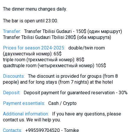
What to drink?
The dinner menu changes daily.
Local money
The bar is open until 23:00.
Mobile phones
Transfer:
Transfer Tbilisi Gudauri - 150$ (один маршрут)
Gallery
Transfer Tbilisi Gudauri Tbilisi 280$ (оба маршрута)
Travel reports
Prices for season 2024-2025:
double/twin room
Safety
(двухместный номер): 65$
triple room (трехместный номер): 85$
quadtruple room (четырехместный номер) 105$
Discounts:
The discount is provided for groups (from 8
people) and for long stays (from 7 nights) at the hotel
Deposit:
Deposit payment for guaranteed reservation - 30%
Payment essentials:
Cash / Crypto
Additional information:
If you have any questions, please
contact us. We will help you.
Contacts:
+995599704520 - Tornike