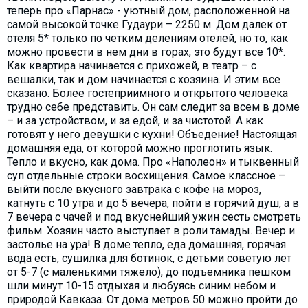
теперь про «Парнас» - уютный дом, расположенной на
самой высокой точке Гудаури – 2250 м. Дом далек от
отеля 5* только по четким делениям отелей, но то, как
можно провести в нем дни в горах, это будут все 10*.
Как квартира начинается с прихожей, в театр – с
вешалки, так и дом начинается с хозяина. И этим все
сказано. Более гостеприимного и открытого человека
трудно себе представить. Он сам следит за всем в доме
– и за устройством, и за едой, и за чистотой. А как
готовят у него девушки с кухни! Объедение! Настоящая
домашняя еда, от которой можно проглотить язык.
Тепло и вкусно, как дома. Про «Наполеон» и тыквенный
суп отдельные строки восхищения. Самое классное –
выйти после вкусного завтрака с кофе на мороз,
катнуть с 10 утра и до 5 вечера, пойти в горячий душ, а в
7 вечера с чачей и под вкуснейший ужин сесть смотреть
фильм. Хозяин часто выступает в роли тамады. Вечер и
застолье на ура! В доме тепло, еда домашняя, горячая
вода есть, сушилка для ботинок, с детьми советую лет
от 5-7 (с маленькими тяжело), до подъемника пешком
шли минут 10-15 отдыхая и любуясь синим небом и
природой Кавказа. От дома метров 50 можно пройти до