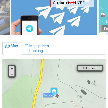
Gudauri
INFO
Fo
Map
Map, prices,
booking...