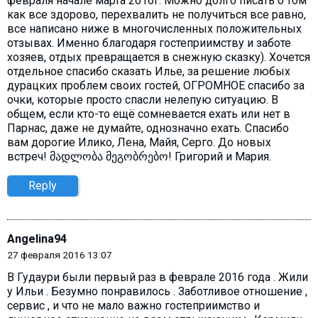
февраля начале марта 2016г. Можно долго писать о том
как все здорово, перехвалить не получиться все равно,
все написано ниже в многочисленных положительных
отзывах. Именно благодаря гостеприимству и заботе
хозяев, отдых превращается в снежную сказку). Хочется
отдельное спасибо сказать Илье, за решение любых
дурацких проблем своих гостей, ОГРОМНОЕ спасибо за
очки, которые просто спасли нелепую ситуацию. В
общем, если кто-то ещё сомневается ехать или нет в
Парнас, даже не думайте, однозначно ехать. Спасибо
вам дорогие Илико, Лена, Майя, Серго. До новых
встреч! მადლობა მეგობრებო! Григорий и Мария.
Reply
Angelina94
27 февраля 2016 13:07
В Гудаури были первый раз в феврале 2016 года . Жили
у Ильи . Безумно понравилось . Заботливое отношение ,
сервис , и что не мало важно гостеприимство и