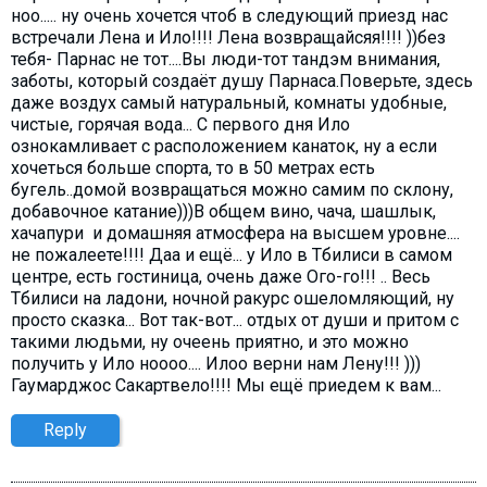
ноо..... ну очень хочется чтоб в следующий приезд нас
встречали Лена и Ило!!!! Лена возвращайсяя!!!! ))без
тебя- Парнас не тот....Вы люди-тот тандэм внимания,
заботы, который создаёт душу Парнаса.Поверьте, здесь
даже воздух самый натуральный, комнаты удобные,
чистые, горячая вода... С первого дня Ило
ознокамливает с расположением канаток, ну а если
хочеться больше спорта, то в 50 метрах есть
бугель..домой возвращаться можно самим по склону,
добавочное катание)))В общем вино, чача, шашлык,
хачапури и домашняя атмосфера на высшем уровне....
не пожалеете!!!! Даа и ещё... у Ило в Тбилиси в самом
центре, есть гостиница, очень даже Ого-го!!! .. Весь
Тбилиси на ладони, ночной ракурс ошеломляющий, ну
просто сказка... Вот так-вот... отдых от души и притом с
такими людьми, ну очеень приятно, и это можно
получить у Ило ноооо.... Илоо верни нам Лену!!! )))
Гаумарджос Сакартвело!!!! Мы ещё приедем к вам...
Reply