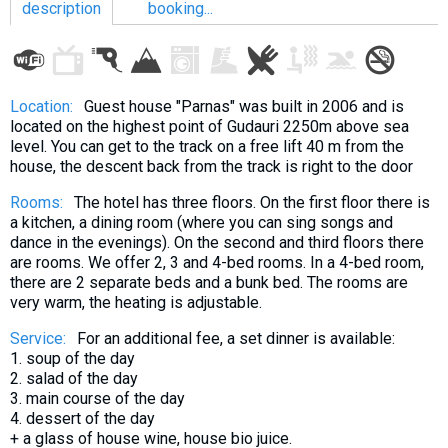
description
booking...
LODGING
Location:
Guest house "Parnas" was built in 2006 and is
located on the highest point of Gudauri 2250m above sea
Apartments
level. You can get to the track on a free lift 40 m from the
house, the descent back from the track is right to the door
Cottages
Hotels
Rooms:
The hotel has three floors. On the first floor there is
a kitchen, a dining room (where you can sing songs and
%
Hot deals
dance in the evenings). On the second and third floors there
Long term rent
are rooms. We offer 2, 3 and 4-bed rooms. In a 4-bed room,
there are 2 separate beds and a bunk bed. The rooms are
Kazbegi
very warm, the heating is adjustable.
Other
Service:
For an additional fee, a set dinner is available:
1. soup of the day
GEORGIA
2. salad of the day
3. main course of the day
About Georgia
4. dessert of the day
Visas
+ a glass of house wine, house bio juice.