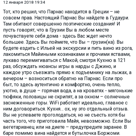
12 января 2018 19:34
Тот, кто решил, что Парнас находится в Греции – не
совсем прав. Настоящий Парнас Вы найдете в Гудаури.
Там обитают совершенно поэтические создания! И
пусть говорят, что в Грузии Вы в любом месте
почувствуете себя дома - здесь Вас ждет нечто
большее. Здесь Вы поймете, что Вы – грузин(ка). Вы
будете ездить с Ильей на экскурсии и пить вино из рога,
лакомиться Майиными козинаками и прочими яствами,
лукаво перемигиваться с Макой, смотря Кухню в 121
раз, обсуждать нюансы игры в нарды с Джино, и
каждое утро съезжать прямо к подъемнику на лыжах, а
вечером – возноситься обратно на Парнас. Если про
быт, то здесь аутентично и комфортно, очень тепло,
уютно, в душе – горячая вода, а на кроватях - мягонькие
тюфяки, половицы не скрипят, а за окном – солнечные
заснеженные горы. WiFi работает идеально, главное с
ним договориться. Кухня… ох, ну это отдельный отзыв.
Вы не успеваете проголодаться, но не съесть хотя бы
часть того, что приготовила Майя, невозможно. Если Вы
вегетарианец или на диете – предупредите заранее. В
баре помимо вина найдется и бутылочка Боржоми.