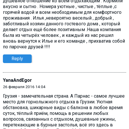
душевное отношение ко всем отдыхающим . Кормили
вкусно и сытно . Номера уютные , чистые , тёплые ,с
горячей водой и всем необходимым для комфортного
проживания . Илья ,невероятно веселый , добрый ,
заботливый хозяин данного гостевого дома , который
делает отдых ещё более позитивным .Наша компания
была из четырёх человек , и каждый из нас решил
вновь вернутся к Илье и его команде , прихватив собой
по парочке друзей !!!!
Reply
YanaAndEgor
26 февраля 2016 14:04
Грузия - замечательная страна. А Парнас - самое лучшее
место для горнолыжного отдыха в Грузии. Уютная
обстановка, шикарные виды с балкона в любое время
суток, тёплый приём, помощь в решении любых
вопросов, связанных с отдыхом, душевные ужины,
перетекающие в бурные застолья, всё это здесь в