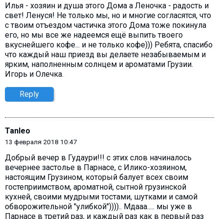
Илья - хозяин и душа этого Дома а Леночка - радость и
свет! Ленуся! Не только мы, но и многие согласятся, что
с твоим отъездом частичка этого Дома тоже покинула
его, но мы все же надеемся ещё выпить твоего
вкуснейшего кофе... и не только кофе))) Ребята, спасибо
что каждый наш приезд вы делаете незабываемым и
ярким, наполненным солнцем и ароматами Грузии.
Игорь и Олечка.
Reply
Tanleo
13 февраля 2018 10:47
Добрый вечер в Гудаури!!! с этих слов начиналось
вечернее застолье в Парнасе, с Илико-хозяином,
настоящим Грузином, который балует всех своим
гостеприимством, ароматной, сытной грузинской
кухней, своими мудрыми тостами, шутками и самой
обворожительной "улибкой")))).. Мдааа..... мы уже в
Парнасе в третий раз, и каждый раз как в первый раз