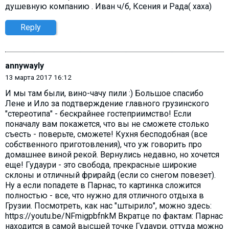
душевную компанию . Иван ч/б, Ксения и Рада( хаха)
Reply
annywayly
13 марта 2017 16:12
И мы там были, вино-чачу пили :) Большое спасибо
Лене и Ило за подтверждение главного грузинского
"стереотипа" - бескрайнее гостеприимство! Если
поначалу вам покажется, что вы не сможете столько
съесть - поверьте, сможете! Кухня бесподобная (все
собственного приготовления), что уж говорить про
домашнее виной рекой. Вернулись недавно, но хочется
еще! Гудаури - это свобода, прекрасные широкие
склоны и отличный фрирайд (если со снегом повезет).
Ну а если попадете в Парнас, то картинка сложится
полностью - все, что нужно для отличного отдыха в
Грузии. Посмотреть, как нас "штырило", можно здесь:
https://youtu.be/NFmigpbfnkM Вкратце по фактам: Парнас
находится в самой высшей точке Гудаури, оттуда можно