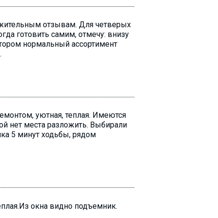
ожительным отзывам. Для четверых
огда готовить самим, отмечу: внизу
котором нормальный ассортимент
.
емонтом, уютная, теплая. Имеются
рой нет места разложить. Выбирали
ика 5 минут ходьбы, рядом
еплая.Из окна видно подъемник.