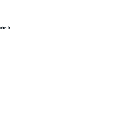
 check.