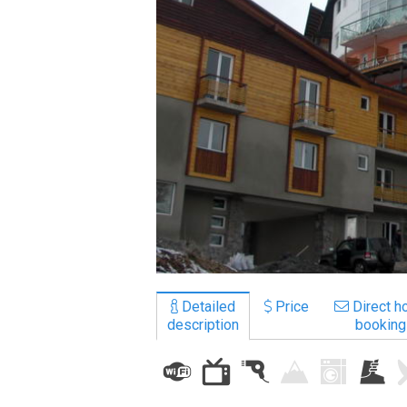
LODGING
Apartments
Cottages
Hotels
%
Hot deals
Long term rent
Kazbegi
Other
Detailed
Price
Direct ho
description
booking
GEORGIA
About Georgia
Visas