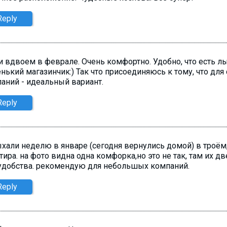
Reply
 вдвоем в феврале. Очень комфортно. Удобно, что есть 
нький магазинчик:) Так что присоединяюсь к тому, что дл
аний - идеальный вариант.
Reply
хали неделю в январе (сегодня вернулись домой) в троём,
тира. на фото видна одна комфорка,но это не так, там их д
удобства. рекомендую для небольшых компаний.
Reply