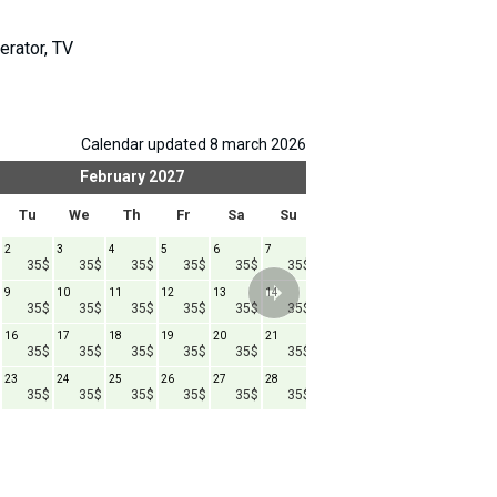
erator, TV
Calendar updated 8 march 2026
February
2027
Mar
Tu
We
Th
Fr
Sa
Su
Mo
Tu
We
2
3
4
5
6
7
1
2
3
4
35$
35$
35$
35$
35$
35$
35$
35$
35$
9
10
11
12
13
14
8
9
10
1
35$
35$
35$
35$
35$
35$
35$
35$
35$
16
17
18
19
20
21
15
16
17
1
35$
35$
35$
35$
35$
35$
35$
35$
35$
23
24
25
26
27
28
22
23
24
2
35$
35$
35$
35$
35$
35$
35$
35$
35$
29
30
31
35$
35$
35$