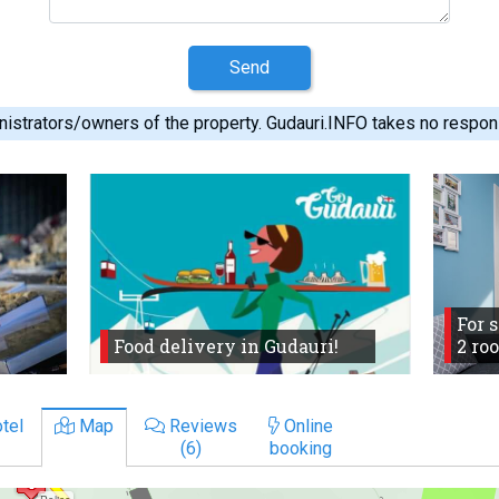
Send
istrators/owners of the property. Gudauri.INFO takes no responsib
For 
Food delivery in Gudauri!
2 ro
tel
Map
Reviews
Online
(6)
booking