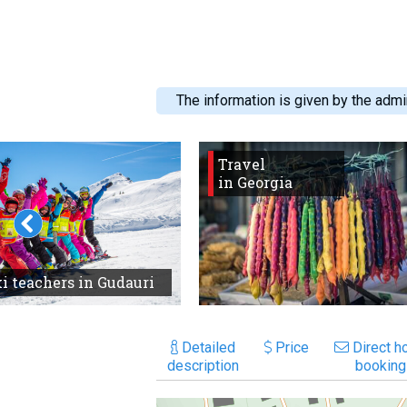
The information is given by the admin
Travel
in Georgia
i teachers in Gudauri
Detailed
Price
Direct ho
description
booking