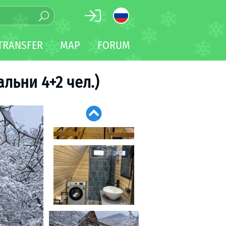
TRANSFER
MAP
FORUM
льни 4+2 чел.)