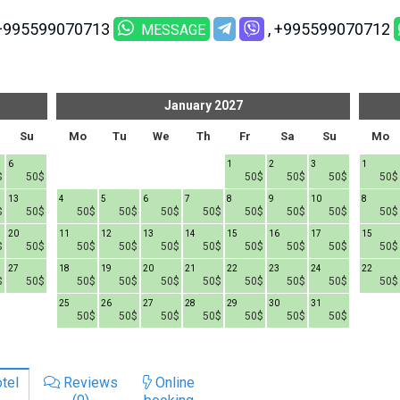
+995599070713
+995599070712
MESSAGE
January
2027
Su
Mo
Tu
We
Th
Fr
Sa
Su
Mo
6
1
2
3
1
$
50$
50$
50$
50$
50$
13
4
5
6
7
8
9
10
8
$
50$
50$
50$
50$
50$
50$
50$
50$
50$
20
11
12
13
14
15
16
17
15
$
50$
50$
50$
50$
50$
50$
50$
50$
50$
27
18
19
20
21
22
23
24
22
$
50$
50$
50$
50$
50$
50$
50$
50$
50$
25
26
27
28
29
30
31
50$
50$
50$
50$
50$
50$
50$
tel
Reviews
Online