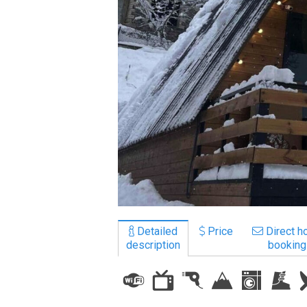
LODGING
Apartments
Cottages
Hotels
%
Hot deals
Long term rent
Kazbegi
Other
Detailed
Price
Direct ho
description
booking
GEORGIA
About Georgia
Visas