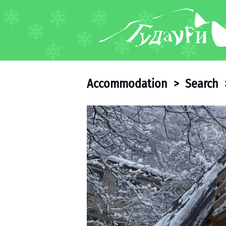
FORUM
About ski resort
Piste map
Accommodation
>
Search
Ski pass
Ski instructors
Ski rent
Ski service
Kids in Gudauri
Après-ski
Events schedule
Join telegram
Gudauri
INFO