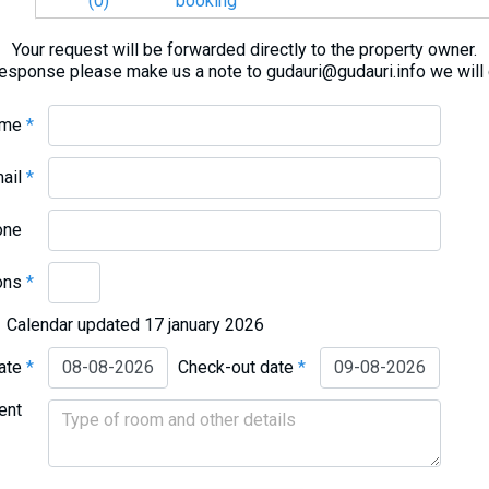
(0)
booking
Your request will be forwarded directly to the property owner.
response please make us a note to gudauri@gudauri.info we will
ame
*
mail
*
one
ons
*
Calendar updated 17 january 2026
date
*
Check-out date
*
ent