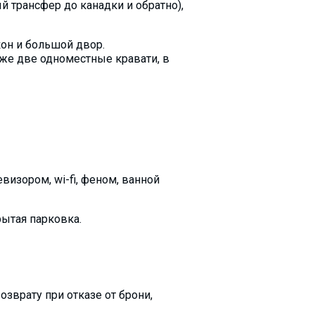
 трансфер до канадки и обратно),
кон и большой двор.
аже две одноместные кравати, в
изором, wi-fi, феном, ванной
рытая парковка.
зврату при отказе от брони,