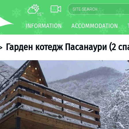
15
°C
MAP
INFORMATION
ACCOMMODATION
WEBCAM
TRANSFER
Гарден котедж Пасанаури (2 спа
>