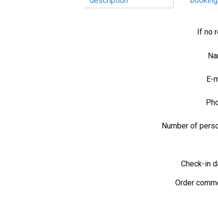
description
booking
If no 
N
E-
Ph
Number of pers
Check-in 
Order comm