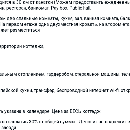
дится в 30 км от канатки (Можем предоставить ежедневный
 ресторан, банкомат, Pay box, Public hall.
м две спальные комнаты, кухня, зал, ванная комната, бал
 На первом етаже одна двухместная кровать, на втором ет
ожет разместиться
территории коттеджа;
льным отоплением, гардеробом, стеральнои машины, телев
пейской кухни, трансфер, беспроводной интернет wi-fi, отк
ь указана в календаре. Цена за ВЕСЬ коттедж.
но заплатив 30% от общей суммы. Депозит не подлежит во
 заезда.