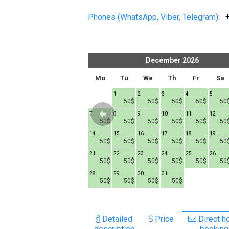
Phones (WhatsApp, Viber, Telegram):
er
2026
December
2026
h
Fr
Sa
Su
Mo
Tu
We
Th
Fr
Sa
1
1
2
3
4
5
50$
50$
50$
50$
50$
50
6
7
8
7
8
9
10
11
12
50$
50$
50$
50$
50$
50$
50$
50$
50$
50
13
14
15
14
15
16
17
18
19
50$
50$
50$
50$
50$
50$
50$
50$
50$
50
20
21
22
21
22
23
24
25
26
50$
50$
50$
50$
50$
50$
50$
50$
50$
50
27
28
29
28
29
30
31
50$
50$
50$
50$
50$
50$
50$
50$
Detailed
Price
Direct ho