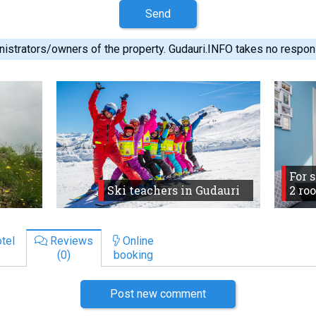
Send
istrators/owners of the property. Gudauri.INFO takes no responsib
For 
Ski teachers in Gudauri
2 ro
tel
Reviews
Online
(0)
booking
Post new comment