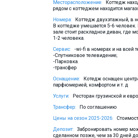
Месторасположение:
Коттедж нахо
What to drink?
рядом с коттеджем находится магазин,
Local money
Номера:
Коттедж двухэтажный, в не
Mobile phones
В коттедже умешается 5-6 человек.
зале стоит раскладнои диван, где м
Gallery
1-2 человека.
Travel reports
Сервис:
-wi-fi в номерах и на всей 
Safety
-Спутниковое телевидение;
-Парковка.
-трансфер
Оснащение:
Котедж оснащен центра
парфюмерией, комфортом и т. д
Услуги:
Ресторан грузинской и евро
Трансфер:
По соглашению
Цены на сезон 2025-2026:
Стоимост
Депозит:
Забронировать номер мож
сделанном позже, чем за 30 дней до