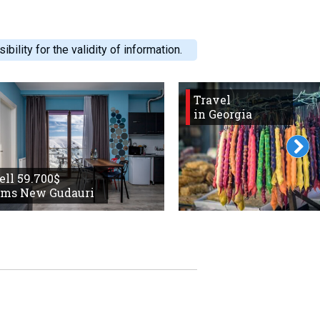
ility for the validity of information.
Travel
in Georgia
sell 59.700$
oms New Gudauri