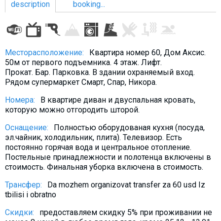
description
booking...
LODGING
Месторасположение:
Квартира номер 60, Дом Аксис.
50м от первого подъемника. 4 этаж. Лифт.
Apartments
Прокат. Бар. Парковка. В здании охраняемый вход.
Рядом супермаркет Смарт, Спар, Никора.
Cottages
Hotels
Номера:
В квартире диван и двуспальная кровать,
которую можно отгородить шторой.
%
Hot deals
Оснащение:
Полностью оборудованая кухня (посуда,
Long term rent
эл.чайник, холодильник, плита). Телевизор. Eсть
Kazbegi
постоянно горячая вода и центральное отопление.
Постельные принадлежности и полотенца включены в
Other
стоимость. Финальная уборка включена в стоимость.
GEORGIA
Трансфер:
Da mozhem organizovat transfer za 60 usd Iz
tbilisi i obratno
About Georgia
Скидки:
предоставляем скидку 5% при проживании не
Visas