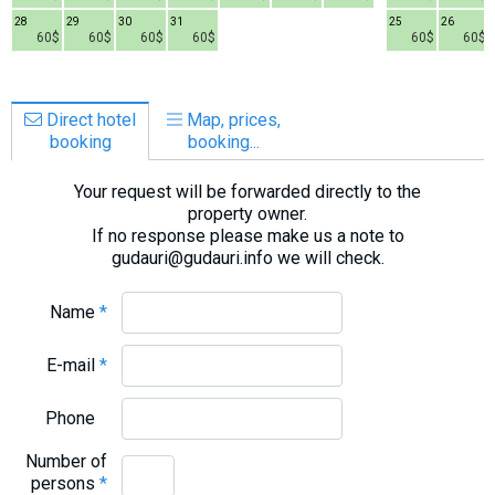
28
29
30
31
25
26
60$
60$
60$
60$
60$
60$
Direct hotel
Map, prices,
booking
booking...
Your request will be forwarded directly to the
property owner.
If no response please make us a note to
gudauri@gudauri.info we will check.
Name
*
E-mail
*
Phone
Number of
persons
*