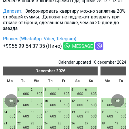
менее 8 ночей в любое время года, кроме 25.12 - 13.01.
What to drink?
Депозит:
Забронировать квартиру можно заплатив 20%
Local money
от общей суммы. Депозит не подлежит возврату при
Mobile phones
отказе от брони, сделанном позже, чем за 30 дней до
заезда.
Gallery
Phones (WhatsApp, Viber, Telegram):
Travel reports
+9955 99 54 37 35 (Нино)
MESSAGE
Safety
Calendar updated 10 december 2024
December
2026
Mo
Tu
We
Th
Fr
Sa
Su
Mo
Tu
1
2
3
4
5
6
60$
60$
60$
60$
60$
60$
7
8
9
10
11
12
13
4
5
60$
60$
60$
60$
60$
60$
60$
60$
60$
14
15
16
17
18
19
20
11
12
60$
60$
60$
60$
60$
60$
60$
60$
60$
21
22
23
24
25
26
27
18
19
60$
60$
60$
60$
60$
60$
60$
60$
60$