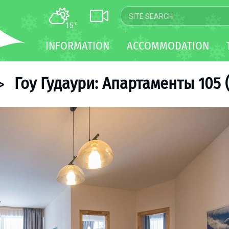
15
°C
MAP
INFORMATION
ACCOMMODATION
WEBCAM
TRANSFER
Гоу Гудаури: Апартаменты 105 (3
>