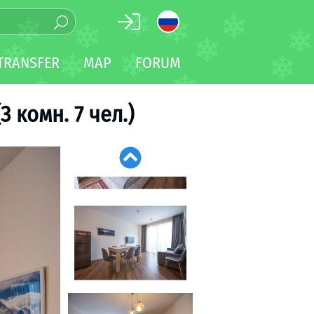
TRANSFER
MAP
FORUM
 комн. 7 чел.)