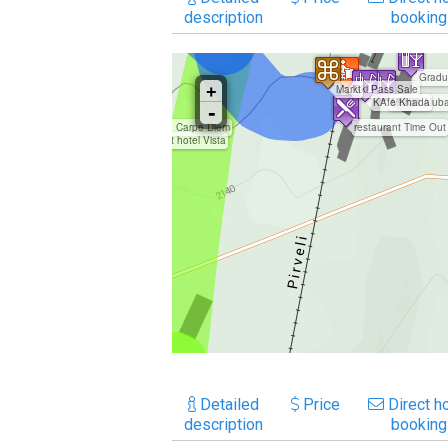
description
booking
Detailed
Price
Direct ho
description
booking