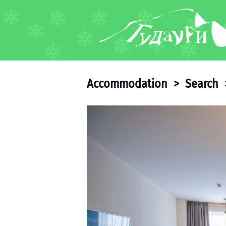
FORUM
About ski resort
Piste map
Accommodation
>
Search
Ski pass
Ski instructors
Ski rent
Ski service
Kids in Gudauri
Après-ski
Events schedule
Join telegram
Gudauri
INFO