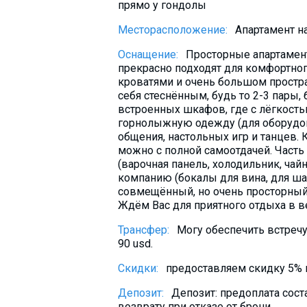
прямо у гондолы
What to drink?
Месторасположение:
Апартамент на
Local money
Mobile phones
Оснащение:
Просторные апартамент
прекрасно подходят для комфортно
Gallery
кроватями и очень большом простран
себя стеснённым, будь то 2-3 пары
Travel reports
встроенных шкафов, где с лёгкость
Safety
горнолыжную одежду (для оборудова
общения, настольных игр и танцев. 
можно с полной самоотдачей. Часть
(варочная панель, холодильник, чай
компанию (бокалы для вина, для шам
совмещённый, но очень просторный
Ждём Вас для приятного отдыха в в
Трансфер:
Могу обеспечить встречу
90 usd.
Скидки:
предоставляем скидку 5% п
Депозит:
Депозит: предоплата сост
возврату при отказе от брони