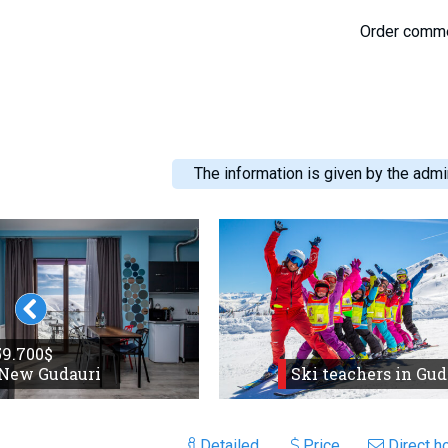
Order comm
The information is given by the admin
 59.700$
 New Gudauri
Ski teachers in Gud
Detailed
Price
Direct ho