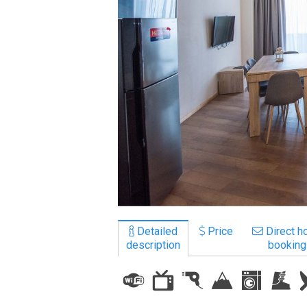
LODGING
Apartments
Cottages
Hotels
%
Hot deals
Long term rent
Kazbegi
Other
Detailed
Price
Direct ho
description
booking
GEORGIA
About Georgia
Visas