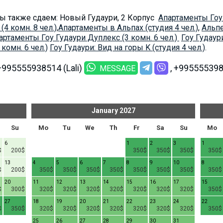
ы также сдаем: Новый Гудаури, 2 Корпус
Апартаменты Гоу 
4 комн. 8 чел.)
,
Aпартаменты в Альпах (студия 4 чел.)
,
Альпе
артаменты Гоу Гудаури Дуплекс (3 комн. 6 чел.)
Гоу Гудаури
комн. 6 чел.)
Гоу Гудаури: Вид на горы K (студия 4 чел.)
.
+995555938514 (Lali)
+995555398
MESSAGE
January
2027
Su
Mo
Tu
We
Th
Fr
Sa
Su
Mo
6
1
2
3
1
$
200$
350$
350$
350$
350$
13
4
5
6
7
8
9
10
8
$
200$
350$
350$
350$
350$
350$
350$
350$
350$
20
11
12
13
14
15
16
17
15
$
300$
320$
320$
320$
320$
320$
320$
320$
350$
27
18
19
20
21
22
23
24
22
$
350$
320$
320$
320$
320$
320$
320$
320$
350$
25
26
27
28
29
30
31