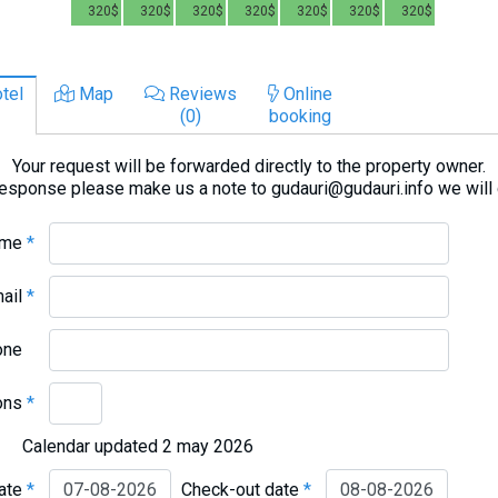
320$
320$
320$
320$
320$
320$
320$
tel
Map
Reviews
Online
(0)
booking
Your request will be forwarded directly to the property owner.
response please make us a note to gudauri@gudauri.info we will
ame
*
mail
*
one
ons
*
Calendar updated 2 may 2026
date
*
Check-out date
*