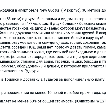
ходятся в апарт отеле New Gudauri (IV корпус), 30 метров 
ы (83 кв м) с двумя балконами и видом на горы на первом
го размещения 4-7 человек. В двух больших больших спал
стве гостиной, на двух диванах которой могут разместить
, большая дружная семья или тёплая компания друзей. В ап
ю можно разместить не только нижнее бельё и пару футбо
ния, разумеется, есть ски-депо) всех гостей, сохранив т
Кстати, соседей ПОД Вами нет, поэтому давать гопака, кам
 гостиной занимает кухня, где есть всё необходимое и дл
ник, кофеварка, сковороды, кастрлюли и тп) и для сервиро
панского, стаканы для воды, тарелки, чашки, блюдца и тп)
 санузел, оборудованный душем, к которому прилагаются 
еликолепном Гудаури.
 в Тбилиси и доставку в Гудаури за дополнительную плату.
ри проживании не менее 10 ночей в любое время года, кром
авляет не менее 50% от общей стоимости. (Юнистрим, WES