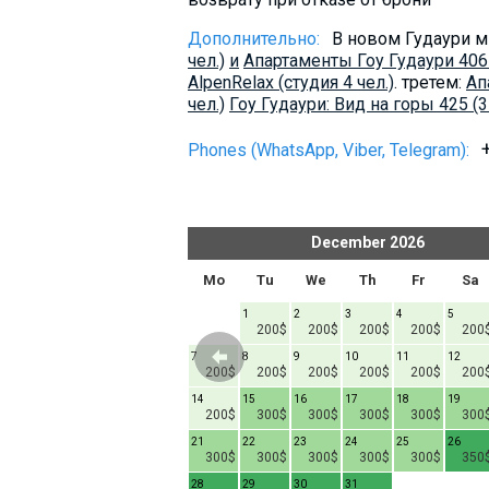
Дополнительно:
В новом Гудаури м
чел.)
и
Апартаменты Гоу Гудаури 406 (
AlpenRelax (студия 4 чел.)
. третем:
Ап
чел.)
Гоу Гудаури: Вид на горы 425 (3 
Phones (WhatsApp, Viber, Telegram):
er
2026
December
2026
h
Fr
Sa
Su
Mo
Tu
We
Th
Fr
Sa
1
1
2
3
4
5
200$
200$
200$
200$
200$
200
6
7
8
7
8
9
10
11
12
00$
200$
200$
200$
200$
200$
200$
200$
200$
200
13
14
15
14
15
16
17
18
19
00$
200$
200$
200$
200$
300$
300$
300$
300$
300
20
21
22
21
22
23
24
25
26
00$
200$
200$
200$
300$
300$
300$
300$
300$
350
27
28
29
28
29
30
31