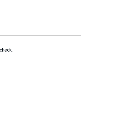
280$
280$
280$
 check.