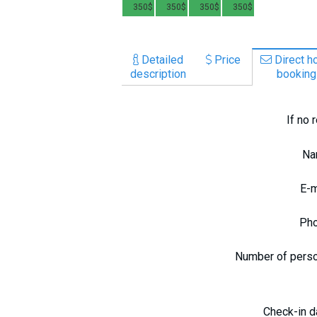
00$
200$
200$
200$
350$
350$
350$
350$
Detailed
Price
Direct ho
description
booking
If no 
N
E-
Ph
Number of pers
Check-in 