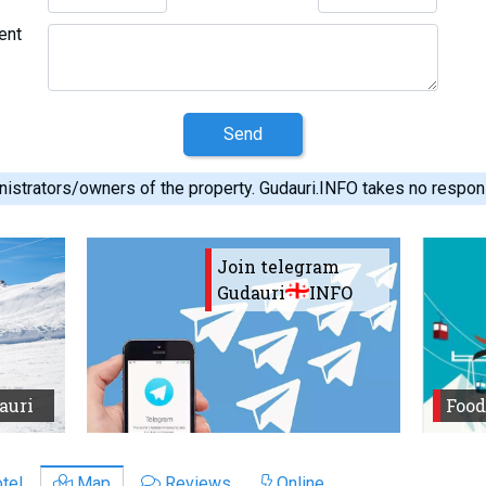
ent
Send
istrators/owners of the property. Gudauri.INFO takes no responsib
Join telegram
Gudauri
INFO
auri
Food
tel
Map
Reviews
Online