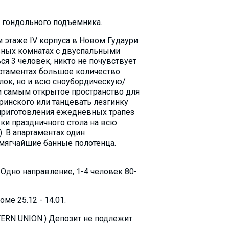
до гондольного подъемника.
 этаже IV корпуса в Новом Гудаури
ьных комнатах с двуспальными
ся 3 человек, никто не почувствует
артаментах большое количество
лок, но и всю сноубордическую/
ем самым открытое пространство для
аринского или танцевать лезгинку
я приготовления ежедневных трапез
вки праздничного стола на всю
. В апартаментах один
мягчайшие банные полотенца.
 Oдно направление, 1-4 человек 80-
е 25.12 - 14.01.
TERN UNION.) Депозит не подлежит