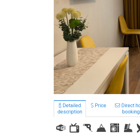
LODGING
Apartments
Cottages
Hotels
%
Hot deals
Long term rent
Kazbegi
Other
Detailed
Price
Direct ho
description
booking
GEORGIA
About Georgia
Visas