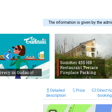
The information is given by the admin
Summer 45$ HB
Restaurant Terrace
ivery in Gudauri!
Fireplace Parking
Detailed
Price
Direct ho
description
booking