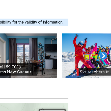
ility for the validity of information.
sell 59.700$
oms New Gudauri
Ski teachers in