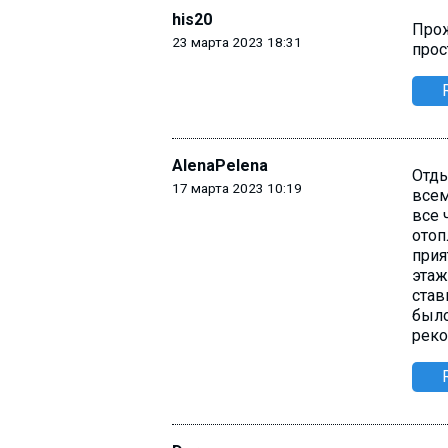
his20
Прож
23 марта 2023 18:31
прос
AlenaPelena
Отды
17 марта 2023 10:19
всем
все 
отоп
прия
этаж
став
было
реко