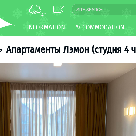
14
°C
MAP
INFORMATION
ACCOMMODATION
WEBCAM
TRANSFER
Aпартаменты Лэмон (студия 4 ч
>