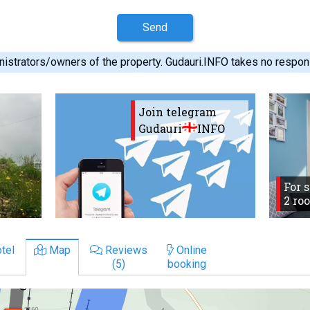
Send
istrators/owners of the property. Gudauri.INFO takes no responsib
Join telegram
Gudauri
INFO
For 
2 ro
tel
Map
Reviews
Online
(5)
booking