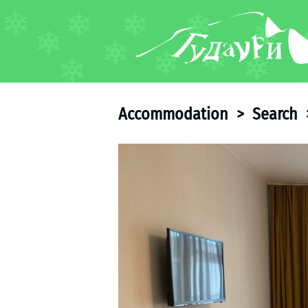
FORUM
About ski resort
Piste map
Accommodation
>
Search
Ski pass
Ski instructors
Ski rent
Ski service
Kids in Gudauri
Après-ski
Events schedule
Join telegram
Gudauri
INFO