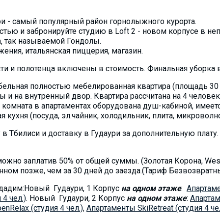
и - самый популярный район горнолыжного курорта.
тью и забронируйте студию в Loft 2 - новом корпусе в не
, так называемой Гондолы.
жения, итальянская пиццерия, магазин.
и и полотенца включены в стоимость. Финальная уборка 
бельная полностью мебeлированная квартира (площадь 30 к
 и на внутренный двор. Квартира рассчитана на 4 человека
я комната в апартаментах оборудована душ-кабиной, имеет
кухня (посуда, эл.чайник, холодильник, плита, микроволнов
 в Тбилиси и доставку в Гудаури за дополнительную плату.
ожно заплатив 50% от общей суммы. (Золотая Корона, West
нном позже, чем за 30 дней до заезда.(Тариф Безвозвратный 
сдадим:Новый Гудаури, 1 Корпус
на одном этаже
:
Апартаме
4 чел.)
. Новый Гудаури, 2 Корпус
на одном этаже
:
Aпартам
penRelax (студия 4 чел.)
,
Апартаменты SkiRetreat (студия 4 чел