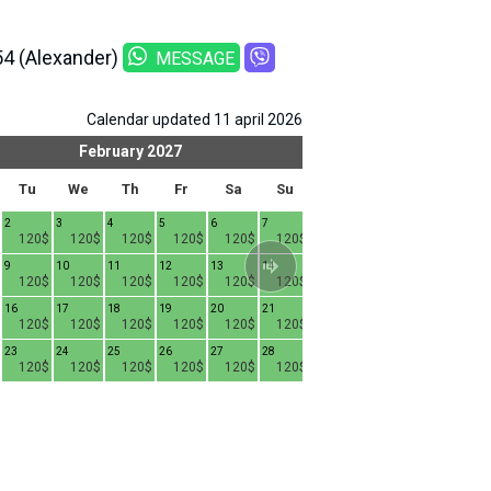
 (Alexander)
MESSAGE
Calendar updated 11 april 2026
February
2027
Mar
Tu
We
Th
Fr
Sa
Su
Mo
Tu
We
2
3
4
5
6
7
1
2
3
4
120$
120$
120$
120$
120$
120$
120$
120$
120$
9
10
11
12
13
14
8
9
10
1
120$
120$
120$
120$
120$
120$
120$
120$
120$
16
17
18
19
20
21
15
16
17
1
120$
120$
120$
120$
120$
120$
100$
100$
100$
23
24
25
26
27
28
22
23
24
2
120$
120$
120$
120$
120$
120$
100$
100$
100$
29
30
31
100$
100$
100$