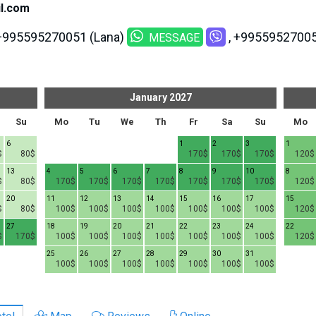
l.com
+995595270051 (Lana)
+995595270054
MESSAGE
January
2027
Su
Mo
Tu
We
Th
Fr
Sa
Su
Mo
6
1
2
3
1
$
80$
170$
170$
170$
120$
13
4
5
6
7
8
9
10
8
$
80$
170$
170$
170$
170$
170$
170$
170$
120$
20
11
12
13
14
15
16
17
15
$
80$
100$
100$
100$
100$
100$
100$
100$
120$
27
18
19
20
21
22
23
24
22
$
170$
100$
100$
100$
100$
100$
100$
100$
120$
25
26
27
28
29
30
31
100$
100$
100$
100$
100$
100$
100$