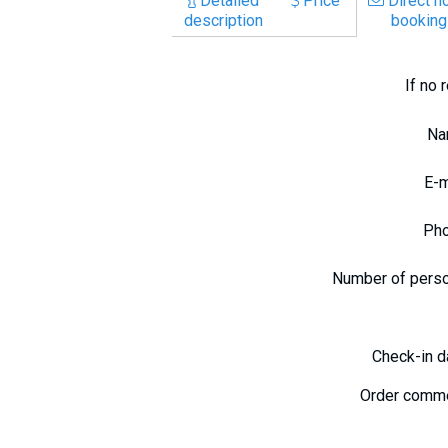
Detailed
Price
Direct ho
description
booking
If no 
N
E-
Ph
Number of pers
Check-in 
Order comm