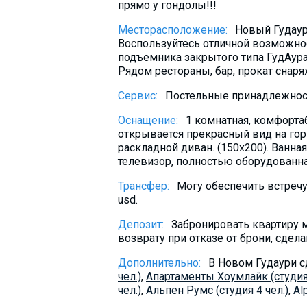
прямо у гондолы!!!
What to drink?
Месторасположение:
Новый Гудаур
Local money
Воспользуйтесь отличной возможнос
Mobile phones
подъемника закрытого типа ГудАура
Рядом рестораны, бар, прокат снаря
Gallery
Сервис:
Постельные принадлежност
Travel reports
Safety
Оснащение:
1 комнатная, комфорта
открывается прекрасный вид на горы
раскладной диван. (150х200). Ванна
телевизор, полностью оборудованная 
Трансфер:
Могу обеспечить встречу
usd.
Депозит:
Забронировать квартиру м
возврату при отказе от брони, сдела
Дополнительно:
В Новом Гудаури 
чел.)
,
Aпартаменты Хоумлайк (студия 
чел.)
,
Альпен Румс (студия 4 чел.)
,
Al