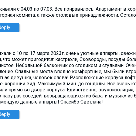
ивали с 04.03 по 07.03. Все понравилось. Апартамент в хор
торная комната, а также столовые принадлежности. Остало
Reply
хали с 10 по 17 марта 2023г, очень уютные аппарты, свежи
, что может пригодится: кастрюли, Сковороды, посуды боле
чистое. Небольшой балкончик со столиком и стульями. Оч
ление. Спальные места вполне комфортные, мы были втроём
тная девушка, человек слова! Расположение корпуса лофт 
е, хороший вид. Максимум 3 мин. до гондолы. Все очень 
или прямо во дворе корпуса. Единственно, звукоизоляция, 
 пару раз соседей, возвращающихся из бара, и музыку из
мендую данные аппарты! Спасибо Светлана!
Reply