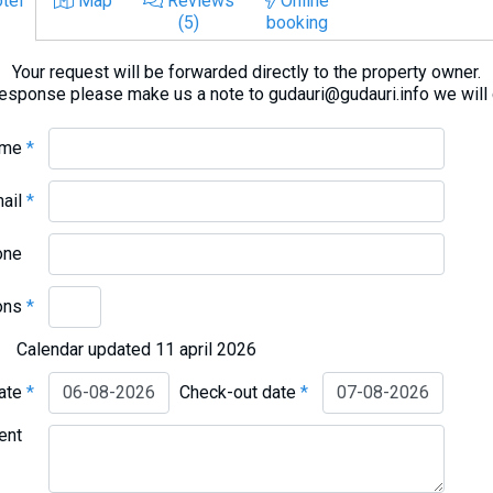
tel
Map
Reviews
Online
(5)
booking
Your request will be forwarded directly to the property owner.
response please make us a note to gudauri@gudauri.info we will
ame
*
mail
*
one
ons
*
Calendar updated 11 april 2026
date
*
Check-out date
*
ent