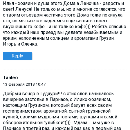
Илья - хозяин и душа этого Дома а Леночка - радость и
свет! Ленуся! Не только мы, но и многие согласятся, что
с твоим отъездом частичка этого Дома тоже покинула
его, но мы все же надеемся ещё выпить твоего
вкуснейшего кофе... и не только кофе))) Ребята, спасибо
что каждый наш приезд вы делаете незабываемым и
ярким, наполненным солнцем и ароматами Грузии.
Игорь и Олечка.
Reply
Tanleo
13 февраля 2018 10:47
Добрый вечер в Гудаури!!! с этих слов начиналось
вечернее застолье в Парнасе, с Илико-хозяином,
настоящим Грузином, который балует всех своим
гостеприимством, ароматной, сытной грузинской
кухней, своими мудрыми тостами, шутками и самой
обворожительной "улибкой")))).. Мдааа..... мы уже в
Парнасе в третий раз, и каждый раз как в первый раз