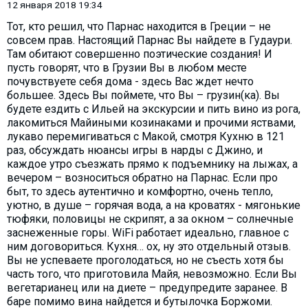
12 января 2018 19:34
Тот, кто решил, что Парнас находится в Греции – не
совсем прав. Настоящий Парнас Вы найдете в Гудаури.
Там обитают совершенно поэтические создания! И
пусть говорят, что в Грузии Вы в любом месте
почувствуете себя дома - здесь Вас ждет нечто
большее. Здесь Вы поймете, что Вы – грузин(ка). Вы
будете ездить с Ильей на экскурсии и пить вино из рога,
лакомиться Майиными козинаками и прочими яствами,
лукаво перемигиваться с Макой, смотря Кухню в 121
раз, обсуждать нюансы игры в нарды с Джино, и
каждое утро съезжать прямо к подъемнику на лыжах, а
вечером – возноситься обратно на Парнас. Если про
быт, то здесь аутентично и комфортно, очень тепло,
уютно, в душе – горячая вода, а на кроватях - мягонькие
тюфяки, половицы не скрипят, а за окном – солнечные
заснеженные горы. WiFi работает идеально, главное с
ним договориться. Кухня… ох, ну это отдельный отзыв.
Вы не успеваете проголодаться, но не съесть хотя бы
часть того, что приготовила Майя, невозможно. Если Вы
вегетарианец или на диете – предупредите заранее. В
баре помимо вина найдется и бутылочка Боржоми.