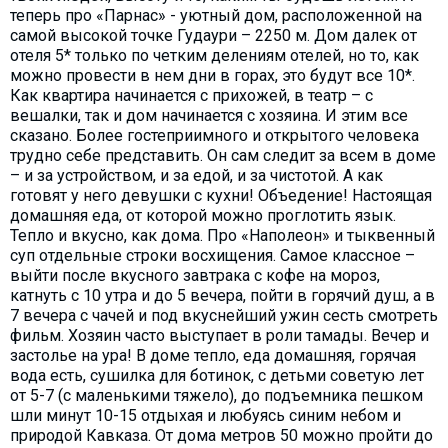
теперь про «Парнас» - уютный дом, расположенной на
самой высокой точке Гудаури – 2250 м. Дом далек от
отеля 5* только по четким делениям отелей, но то, как
можно провести в нем дни в горах, это будут все 10*.
Как квартира начинается с прихожей, в театр – с
вешалки, так и дом начинается с хозяина. И этим все
сказано. Более гостеприимного и открытого человека
трудно себе представить. Он сам следит за всем в доме
– и за устройством, и за едой, и за чистотой. А как
готовят у него девушки с кухни! Объедение! Настоящая
домашняя еда, от которой можно проглотить язык.
Тепло и вкусно, как дома. Про «Наполеон» и тыквенный
суп отдельные строки восхищения. Самое классное –
выйти после вкусного завтрака с кофе на мороз,
катнуть с 10 утра и до 5 вечера, пойти в горячий душ, а в
7 вечера с чачей и под вкуснейший ужин сесть смотреть
фильм. Хозяин часто выступает в роли тамады. Вечер и
застолье на ура! В доме тепло, еда домашняя, горячая
вода есть, сушилка для ботинок, с детьми советую лет
от 5-7 (с маленькими тяжело), до подъемника пешком
шли минут 10-15 отдыхая и любуясь синим небом и
природой Кавказа. От дома метров 50 можно пройти до