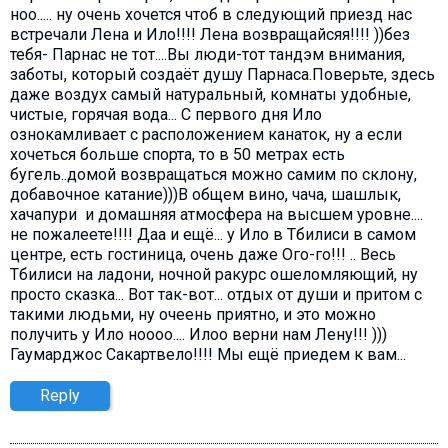
ноо..... ну очень хочется чтоб в следующий приезд нас
встречали Лена и Ило!!!! Лена возвращайсяя!!!! ))без
тебя- Парнас не тот....Вы люди-тот тандэм внимания,
заботы, который создаёт душу Парнаса.Поверьте, здесь
даже воздух самый натуральный, комнаты удобные,
чистые, горячая вода... С первого дня Ило
ознокамливает с расположением канаток, ну а если
хочеться больше спорта, то в 50 метрах есть
бугель..домой возвращаться можно самим по склону,
добавочное катание)))В общем вино, чача, шашлык,
хачапури и домашняя атмосфера на высшем уровне....
не пожалеете!!!! Даа и ещё... у Ило в Тбилиси в самом
центре, есть гостиница, очень даже Ого-го!!! .. Весь
Тбилиси на ладони, ночной ракурс ошеломляющий, ну
просто сказка... Вот так-вот... отдых от души и притом с
такими людьми, ну очеень приятно, и это можно
получить у Ило ноооо.... Илоо верни нам Лену!!! )))
Гаумарджос Сакартвело!!!! Мы ещё приедем к вам...
Reply