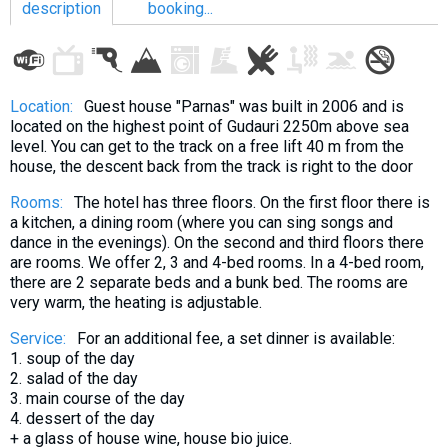
description
booking...
LODGING
Location:
Guest house "Parnas" was built in 2006 and is
located on the highest point of Gudauri 2250m above sea
Apartments
level. You can get to the track on a free lift 40 m from the
house, the descent back from the track is right to the door
Cottages
Hotels
Rooms:
The hotel has three floors. On the first floor there is
a kitchen, a dining room (where you can sing songs and
%
Hot deals
dance in the evenings). On the second and third floors there
Long term rent
are rooms. We offer 2, 3 and 4-bed rooms. In a 4-bed room,
there are 2 separate beds and a bunk bed. The rooms are
Kazbegi
very warm, the heating is adjustable.
Other
Service:
For an additional fee, a set dinner is available:
1. soup of the day
GEORGIA
2. salad of the day
3. main course of the day
About Georgia
4. dessert of the day
Visas
+ a glass of house wine, house bio juice.