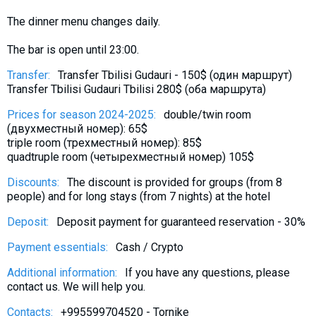
What to drink?
The dinner menu changes daily.
Local money
The bar is open until 23:00.
Mobile phones
Transfer:
Transfer Tbilisi Gudauri - 150$ (один маршрут)
Gallery
Transfer Tbilisi Gudauri Tbilisi 280$ (оба маршрута)
Travel reports
Prices for season 2024-2025:
double/twin room
Safety
(двухместный номер): 65$
triple room (трехместный номер): 85$
quadtruple room (четырехместный номер) 105$
Discounts:
The discount is provided for groups (from 8
people) and for long stays (from 7 nights) at the hotel
Deposit:
Deposit payment for guaranteed reservation - 30%
Payment essentials:
Cash / Crypto
Additional information:
If you have any questions, please
contact us. We will help you.
Contacts:
+995599704520 - Tornike