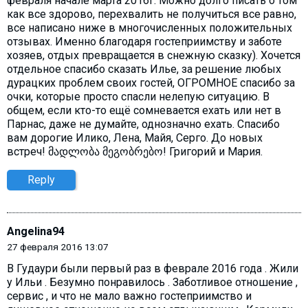
февраля начале марта 2016г. Можно долго писать о том
как все здорово, перехвалить не получиться все равно,
все написано ниже в многочисленных положительных
отзывах. Именно благодаря гостеприимству и заботе
хозяев, отдых превращается в снежную сказку). Хочется
отдельное спасибо сказать Илье, за решение любых
дурацких проблем своих гостей, ОГРОМНОЕ спасибо за
очки, которые просто спасли нелепую ситуацию. В
общем, если кто-то ещё сомневается ехать или нет в
Парнас, даже не думайте, однозначно ехать. Спасибо
вам дорогие Илико, Лена, Майя, Серго. До новых
встреч! მადლობა მეგობრებო! Григорий и Мария.
Reply
Angelina94
27 февраля 2016 13:07
В Гудаури были первый раз в феврале 2016 года . Жили
у Ильи . Безумно понравилось . Заботливое отношение ,
сервис , и что не мало важно гостеприимство и