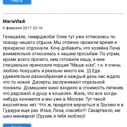
Reply
MariaVladi
6 февраля 2017 20:16
Генацвале, гамарджоба! Олик тут уже отписалась по
поводу нашего отдыха. Мы отлично провели время и
прекрасно отдохнули. Хочу добавить, что хозяйка Лена
внимательно относилась к нашим просьбам. По утрам,
кроме всего прочего, нам готовили кашу, а мне
специально приносили порции "Маша-size", т.к. я очень
люблю покушать и реально много ем. :))) Еда
удивительно разнообразная и каждый день нас ждало
что-то новое. Десерты заслуживают отдельной
похвалы. Домашнее вино входило в стоимость питания,
что радовало и душу и кошелек. Жаль, что все когда-
нибудь кончается и мы уже в Москве. Тут такой
вкуснятины нет. Что ж, придется вернуться в Грузию и в
Гудаури еще раз. Илья, Лена, спасибо!!! Сакартвело, ме
шен микварха! (Грузия, я тебя люблю)!