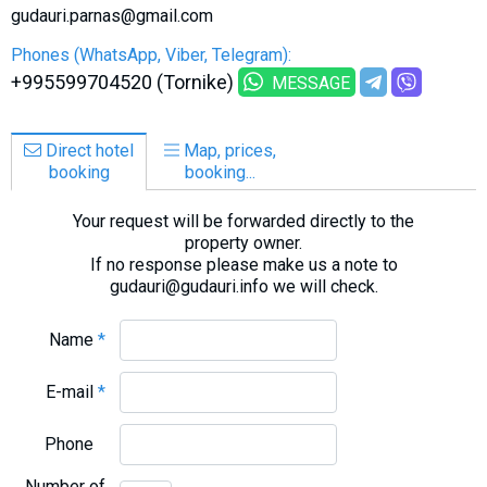
gudauri.parnas@gmail.com
Phones (WhatsApp, Viber, Telegram):
+995599704520 (Tornike)
MESSAGE
Direct hotel
Map, prices,
booking
booking...
Your request will be forwarded directly to the
property owner.
If no response please make us a note to
gudauri@gudauri.info we will check.
Name
*
E-mail
*
Phone
Number of