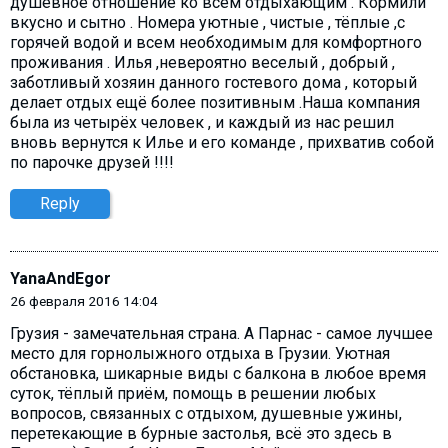
душевное отношение ко всем отдыхающим . Кормили
вкусно и сытно . Номера уютные , чистые , тёплые ,с
горячей водой и всем необходимым для комфортного
проживания . Илья ,невероятно веселый , добрый ,
заботливый хозяин данного гостевого дома , который
делает отдых ещё более позитивным .Наша компания
была из четырёх человек , и каждый из нас решил
вновь вернутся к Илье и его команде , прихватив собой
по парочке друзей !!!!
Reply
YanaAndEgor
26 февраля 2016 14:04
Грузия - замечательная страна. А Парнас - самое лучшее
место для горнолыжного отдыха в Грузии. Уютная
обстановка, шикарные виды с балкона в любое время
суток, тёплый приём, помощь в решении любых
вопросов, связанных с отдыхом, душевные ужины,
перетекающие в бурные застолья, всё это здесь в