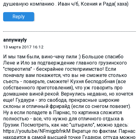
душевную компанию . Иван ч/б, Ксения и Рада( хаха)
Reply
annywayly
13 марта 2017 16:12
И мы там были, вино-чачу пили :) Большое спасибо
Лене и Ило за подтверждение главного грузинского
"стереотипа" - бескрайнее гостеприимство! Если
поначалу вам покажется, что вы не сможете столько
съесть - поверьте, сможете! Кухня бесподобная (все
собственного приготовления), что уж говорить про
домашнее виной рекой. Вернулись недавно, но хочется
еще! Гудаури - это свобода, прекрасные широкие
склоны и отличный фрирайд (если со снегом повезет).
Ну а если попадете в Парнас, то картинка сложится
полностью - все, что нужно для отличного отдыха в
Грузии. Посмотреть, как нас "штырило", можно здесь:
https://youtu.be/NFmigpbfnkM Вкратце по фактам: Парнас
находится в самой высшей точке Гудаури, оттуда можно