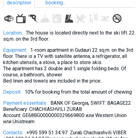
description
booking...
LODGING
Location:
The house is located directly next to the ski lift. 22
sq.m. on the 3rd floor.
Apartments
Equipment:
1-room apartment in Gudauri 22 sq.m. on the 3rd
Cottages
floor. There is a TV with satellite antenna, a refrigerator, all
Hotels
kitchen utensils, a stove, a place to store skis.
The apartment has 2 double and 1 single folding beds. Of
%
Hot deals
course, a bathroom, shower.
Long term rent
Bed linen and towels are included in the price.
Kazbegi
Deposit:
10% for booking from the total amount of chewing
Other
Payment essentials:
BANK OF Georgia, SWIFT: BAGAGE22
Beneficiary: CHACHIASHVILI ZURAB
GEORGIA
Account: GE68BG0000000329669800 или Western Union
или Unistream
About Georgia
Contacts:
+995 599 51 34 97 Zurab Chachiashvili VIBER:
Visas