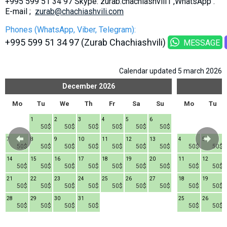
+995 599 51 34 97 Skype: zurab.chachiashvili1 ,WhatsApp .
What to drink?
E-mail ;
zurab@chachiashvili.com
Local money
Phones (WhatsApp, Viber, Telegram):
Mobile phones
+995 599 51 34 97 (Zurab Chachiashvili)
MESSAGE
Gallery
Travel reports
Calendar updated 5 march 2026
Safety
December
2026
Mo
Tu
We
Th
Fr
Sa
Su
Mo
Tu
1
2
3
4
5
6
50$
50$
50$
50$
50$
50$
7
8
9
10
11
12
13
4
5
50$
50$
50$
50$
50$
50$
50$
50$
50$
14
15
16
17
18
19
20
11
12
50$
50$
50$
50$
50$
50$
50$
50$
50$
21
22
23
24
25
26
27
18
19
50$
50$
50$
50$
50$
50$
50$
50$
50$
28
29
30
31
25
26
50$
50$
50$
50$
50$
50$