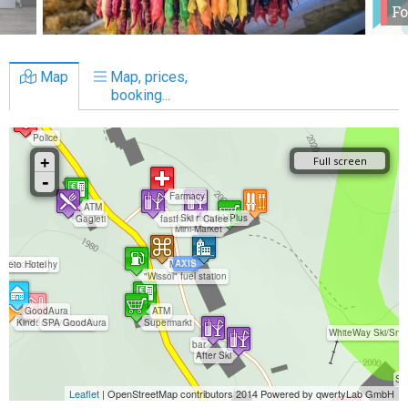
Fo
Map
Map, prices,
booking...