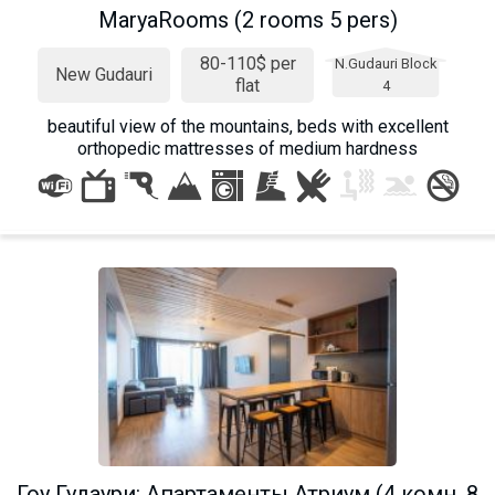
MaryaRooms (2 rooms 5 pers)
80-110$ per
N.Gudauri Block
New Gudauri
flat
4
beautiful view of the mountains, beds with excellent
orthopedic mattresses of medium hardness
Гоу Гудаури: Апартаменты Атриум (4 комн. 8