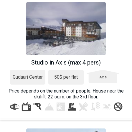
What to drink?
Local money
Mobile phones
Gallery
Travel reports
Safety
Studio in Axis (max 4 pers)
Gudauri Center
50$ per flat
Axis
Price depends on the number of people. House near the
skilift. 22 sq.m. on the 3rd floor.