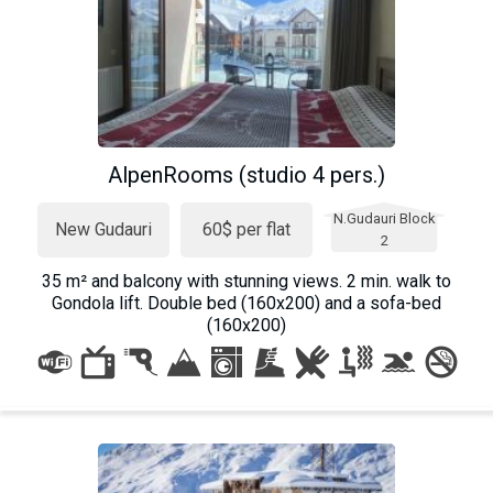
AlpenRooms (studio 4 pers.)
N.Gudauri Block
New Gudauri
60$ per flat
2
35 m² and balcony with stunning views. 2 min. walk to
Gondola lift. Double bed (160x200) and a sofa-bed
(160x200)