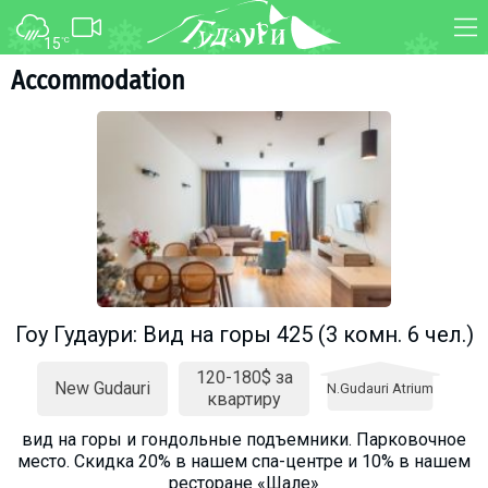
15
°C
FORUM
MAP
Accommodation
About ski resort
WEBCAM
Piste map
TRANSFER
Ski pass
Ski instructors
Ski rent
Ski service
Kids in Gudauri
Гоу Гудаури: Вид на горы 425 (3 комн. 6 чел.)
Après-ski
120-180$ за
Events schedule
New Gudauri
N.Gudauri Atrium
квартиру
вид на горы и гондольные подъемники. Парковочное
Join telegram
место. Cкидка 20% в нашем спа-центре и 10% в нашем
Gudauri
INFO
ресторане «Шале»