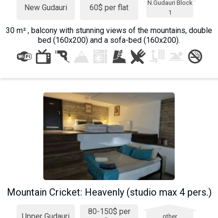
N.Gudauri Block
New Gudauri
60$ per flat
1
30 m² , balcony with stunning views of the mountains, double
bed (160x200) and a sofa-bed (160x200).
Mountain Cricket: Heavenly (studio max 4 pers.)
80-150$ per
Upper Gudauri
other