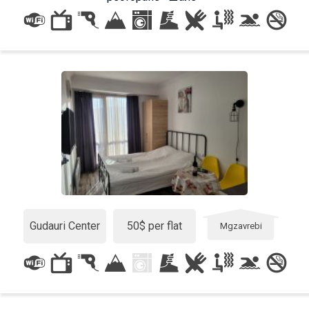
LODGING
Apartments
Cottages
Hotels
%
Hot deals
Long term rent
Kazbegi
Other
Gudauri Center
50$ per flat
Mgzavrebi
GEORGIA
About Georgia
Visas