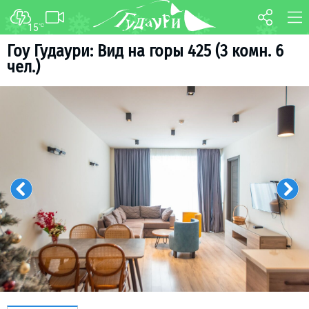
15
°C
FORUM
MAP
Гоу Гудаури: Вид на горы 425 (3 комн. 6
чел.)
About ski resort
WEBCAM
Piste map
TRANSFER
Ski pass
Ski instructors
Ski rent
Ski service
Kids in Gudauri
Après-ski
Events schedule
Join telegram
Gudauri
INFO