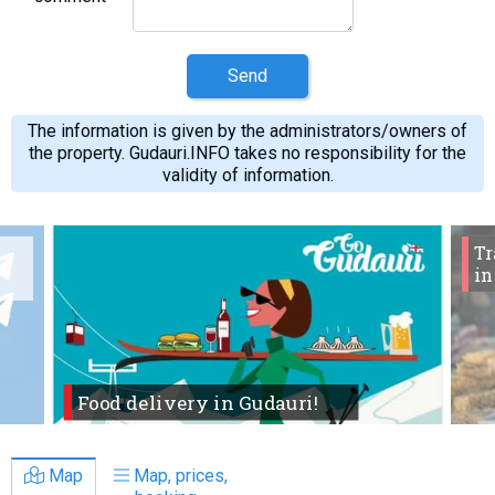
Send
The information is given by the administrators/owners of
the property. Gudauri.INFO takes no responsibility for the
validity of information.
Tr
in
Food delivery in Gudauri!
Map
Map, prices,