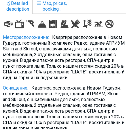
Detailed
Map, prices,
description
booking...
LODGING
Месторасположение:
Квартира расположена в Новом
Apartments
Гудаури, гостиничный комплекс Редко, здание АТРИУМ,
Cottages
Ski in and Ski out, с шкафчиками для лыж, полностью
меблирована, 2 отдельные спальни, одна гостиная с
Hotels
кухней. В здании также есть ресторан, СПА-центр и
пункт проката лыж. Только нашим гостям скидка 20% в
%
Hot deals
СПА и скидка 10% в ресторане "ШАЛЕ", восхитительный
Long term rent
вид на горы и на подъемники.
Kazbegi
Оснащение:
Квартира расположена в Новом Гудаури,
Other
гостиничный комплекс Редко, здание АТРИУМ, Ski in
and Ski out, с шкафчиками для лыж, полностью
меблирована, 2 отдельные спальни, одна гостиная с
GEORGIA
кухней. В здании также есть ресторан, СПА-центр и
About Georgia
пункт проката лыж. Только нашим гостям скидка 20% в
СПА и скидка 10% в ресторане "ШАЛЕ", восхитительный
Visas
вид на горы и на подъемники.