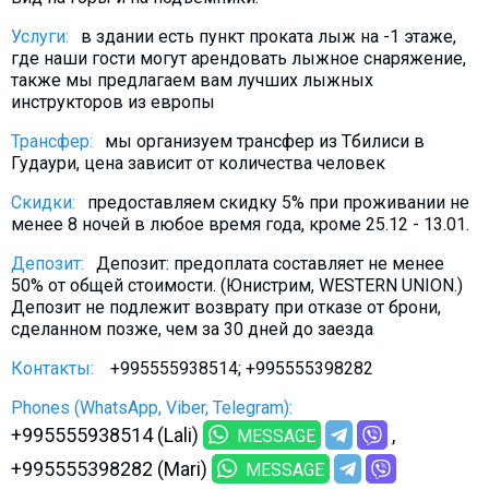
What to drink?
Услуги:
в здании есть пункт проката лыж на -1 этаже,
Local money
где наши гости могут арендовать лыжное снаряжение,
также мы предлагаем вам лучших лыжных
Mobile phones
инструкторов из европы
Gallery
Трансфер:
мы организуем трансфер из Тбилиси в
Travel reports
Гудаури, цена зависит от количества человек
Safety
Скидки:
предоставляем скидку 5% при проживании не
менее 8 ночей в любое время года, кроме 25.12 - 13.01.
Депозит:
Депозит: предоплата составляет не менее
50% от общей стоимости. (Юнистрим, WESTERN UNION.)
Депозит не подлежит возврату при отказе от брони,
сделанном позже, чем за 30 дней до заезда
Контакты:
+995555938514; +995555398282
Phones (WhatsApp, Viber, Telegram):
+995555938514 (Lali)
MESSAGE
+995555398282 (Mari)
MESSAGE