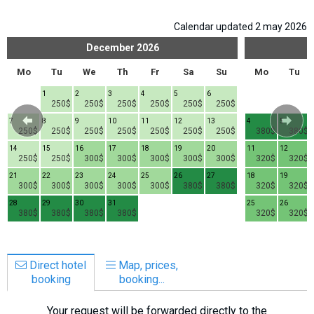
Calendar updated 2 may 2026
December
2026
Mo
Tu
We
Th
Fr
Sa
Su
Mo
Tu
1
2
3
4
5
6
250$
250$
250$
250$
250$
250$
7
8
9
10
11
12
13
4
5
250$
250$
250$
250$
250$
250$
250$
380$
380$
14
15
16
17
18
19
20
11
12
250$
250$
300$
300$
300$
300$
300$
320$
320$
21
22
23
24
25
26
27
18
19
300$
300$
300$
300$
300$
380$
380$
320$
320$
28
29
30
31
25
26
380$
380$
380$
380$
320$
320$
Direct hotel
Map, prices,
booking
booking...
Your request will be forwarded directly to the