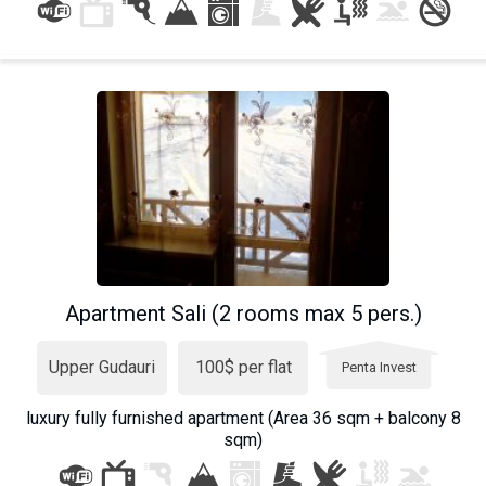
What to drink?
Local money
Mobile phones
Gallery
Travel reports
Safety
Apartment Sali (2 rooms max 5 pers.)
Upper Gudauri
100$ per flat
Penta Invest
luxury fully furnished apartment (Area 36 sqm + balcony 8
sqm)