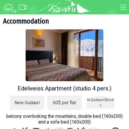
14
°C
FORUM
MAP
Accommodation
About ski resort
WEBCAM
Piste map
TRANSFER
Ski pass
Ski instructors
Ski rent
Ski service
Kids in Gudauri
Edelweiss Apartment (studio 4 pers.)
Après-ski
N.Gudauri Block
Events schedule
New Gudauri
60$ per flat
1
balcony overlooking the mountains, double bed (160x200)
Join telegram
and a sofa-bed (160x200)
Gudauri
INFO