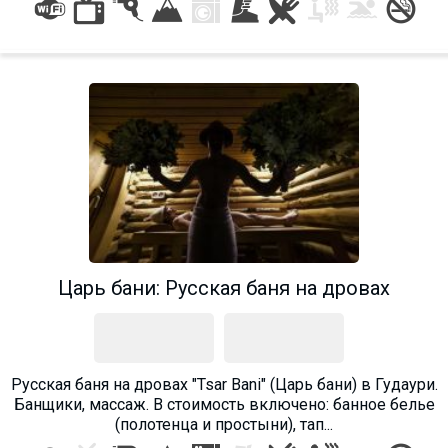
LODGING
Apartments
Cottages
Hotels
%
Hot deals
Long term rent
Царь бани: Русская баня на дровах
Kazbegi
Other
GEORGIA
Русская баня на дровах "Tsar Bani" (Царь бани) в Гудаури.
About Georgia
Банщики, массаж. В стоимость включено: банное белье
(полотенца и простыни), тап...
Visas