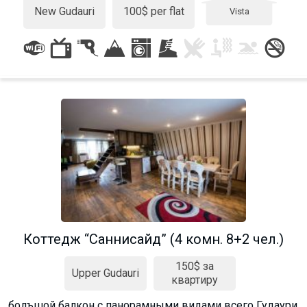
New Gudauri
100$ per flat
Vista
Коттедж “Саннисайд” (4 комн. 8+2 чел.)
150$ за
Upper Gudauri
квартиру
болъшой балкон с панорамными видами всего Гудаури.