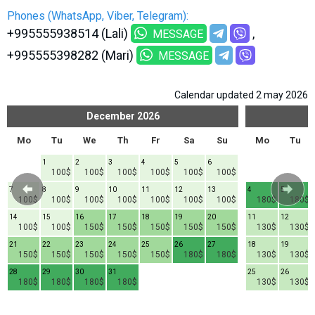
Phones (WhatsApp, Viber, Telegram):
+995555938514 (Lali)
MESSAGE
+995555398282 (Mari)
MESSAGE
Calendar updated 2 may 2026
December
2026
Mo
Tu
We
Th
Fr
Sa
Su
Mo
Tu
1
2
3
4
5
6
100$
100$
100$
100$
100$
100$
7
8
9
10
11
12
13
4
5
100$
100$
100$
100$
100$
100$
100$
180$
180$
14
15
16
17
18
19
20
11
12
100$
100$
150$
150$
150$
150$
150$
130$
130$
21
22
23
24
25
26
27
18
19
150$
150$
150$
150$
150$
180$
180$
130$
130$
28
29
30
31
25
26
180$
180$
180$
180$
130$
130$