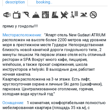
description
booking...
LODGING
прямо у гондолы!!!
Apartments
Месторасположение:
"Апарт-отель New Gudauri ATRIUM
расположен на высоте более 2200 метров над уровнем
Cottages
моря в престижном месте Гудаури. Непосредственная
Hotels
близость новой канатной дороги гондольного типа , 2
минуты пешком. На первом этаже отеля есть отличный
%
Hot deals
ресторан и SPA Вокруг много кафе, пиццерия,
Long term rent
winehouse, а также прокат снаряжения, школа
инструкторов и helyski. В выходные дни, работает
Kazbegi
ночная канатка.
Квартира расположена на 3-м этаже. Есть лифт,
Other
круглосуточная охрана и личные Ski депо (шкафчики),
парковка. Централизованное отопление, горячая,
GEORGIA
холодная вода круглый год."
About Georgia
Оснащение:
1 комнатная, комфортабельная полностью
Visas
мебeлированная квартира (площадь 35 кв.м), с