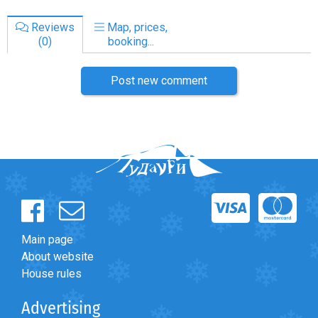
Reviews
Map, prices,
(0)
booking...
Post new comment
Main page
About website
House rules
Advertising