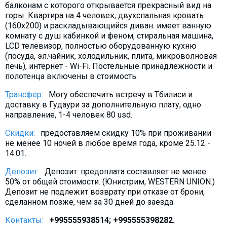
балконам с которого открывается прекрасный вид на
What to drink?
горы. Квартира на 4 человек, двухспальная кровать
Local money
(160х200) и раскладывающийся диван. имеет ванную
комнату с душ кабинкой и феном, стиральная машина,
Mobile phones
LCD телевизор, полностью оборудованную кухню
Gallery
(посуда, эл.чайник, холодильник, плита, микроволновая
печь), интернет - Wi-Fi. Постельные принадлежности и
Travel reports
полотенца включены в стоимость.
Safety
Трансфер:
Могу обеспечить встречу в Тбилиси и
доставку в Гудаури за дополнительную плату, одно
направление, 1-4 человек 80 usd.
Скидки:
предоставляем скидку 10% при проживании
не менее 10 ночей в любое время года, кроме 25.12 -
14.01.
Депозит:
Депозит: предоплата составляет не менее
50% от общей стоимости. (Юнистрим, WESTERN UNION.)
Депозит не подлежит возврату при отказе от брони,
сделанном позже, чем за 30 дней до заезда
Контакты:
+995555938514; +995555398282.