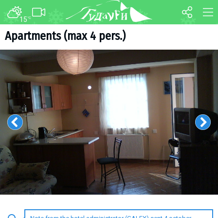
15
°C
FORUM
MAP
Apartments (max 4 pers.)
About ski resort
WEBCAM
Piste map
TRANSFER
Ski pass
Ski instructors
Ski rent
Ski service
Kids in Gudauri
Après-ski
Events schedule
Join telegram
Gudauri
INFO