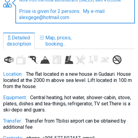
Note from the hotel administrator (GALEX) sent 4 october
Prise is given for 2 persons. My e-mail:
alexgege@hotmail.com
LODGING
Detailed
Map, prices,
Apartments
description
booking...
Cottages
Hotels
%
Hot deals
Location:
The flat located in a new house in Gudauri. House
located at the 2000 m above sea level. Lift located in 100 m
Long term rent
from the house.
Kazbegi
Equipment:
Central heating, hot water, shower-cabin, stove,
Other
plates, dishes and tea-things, refrigerator, TV set.There is a
ski-depo and guars.
GEORGIA
Transfer:
Transfer from Tbilisi airport can be obtained by
About Georgia
additional fee
Visas