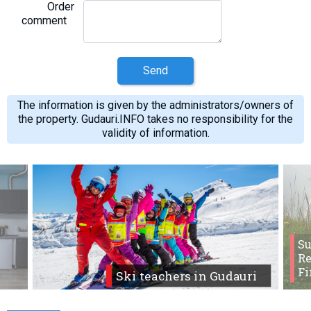
Order
comment
Send
The information is given by the administrators/owners of
the property. Gudauri.INFO takes no responsibility for the
validity of information.
S
Re
Fi
Ski teachers in Gudauri