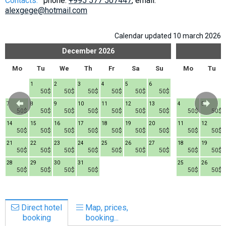
Contacts:
phone:
+995 577 507447
, email:
What to drink?
alexgege@hotmail.com
Local money
Calendar updated 10 march 2026
Mobile phones
December
2026
Gallery
Mo
Tu
We
Th
Fr
Sa
Su
Mo
Tu
Travel reports
Safety
1
2
3
4
5
6
50$
50$
50$
50$
50$
50$
7
8
9
10
11
12
13
4
5
50$
50$
50$
50$
50$
50$
50$
50$
50$
14
15
16
17
18
19
20
11
12
50$
50$
50$
50$
50$
50$
50$
50$
50$
21
22
23
24
25
26
27
18
19
50$
50$
50$
50$
50$
50$
50$
50$
50$
28
29
30
31
25
26
50$
50$
50$
50$
50$
50$
Direct hotel
Map, prices,
booking
booking...