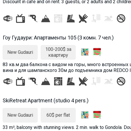
Discount in cafe and on rent. 3 guests, or 2 adults and 2 child
Гоу Гудаури: Апартаменты 105 (3 комн. 7 чел.)
100-200$ за
New Gudauri
квартиру
83 кв.м два балкона с видом на горы, много встроенных
вина и для шампанского 30м до подъемника дом REDCO 
SkiRetreat Apartment (studio 4 pers.)
New Gudauri
60$ per flat
33 m², balcony with stunning views. 2 min. walk to Gondola. D