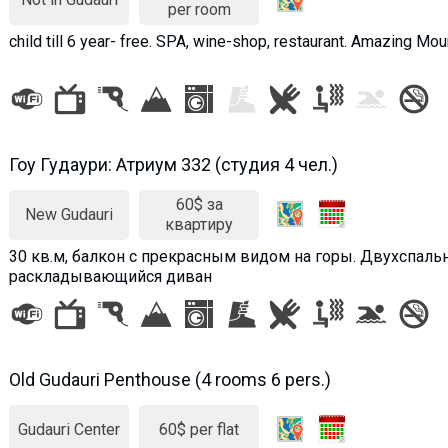
per room
child till 6 year- free. SPA, wine-shop, restaurant. Amazing Mo
Гоу Гудаури: Атриум 332 (студия 4 чел.)
60$ за
New Gudauri
квартиру
30 кв.м, балкон с прекрасным видом на горы. Двухспальн
раскладывающийся диван
Old Gudauri Penthouse (4 rooms 6 pers.)
Gudauri Center
60$ per flat