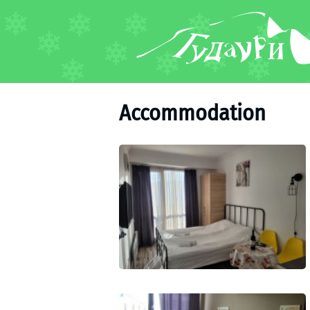
FORUM
About ski resort
Piste map
Accommodation
Ski pass
Ski instructors
Ski rent
Ski service
Kids in Gudauri
Après-ski
Events schedule
Join telegram
Gudauri
INFO