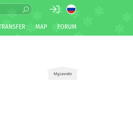
TRANSFER
MAP
FORUM
Mgzavrebi