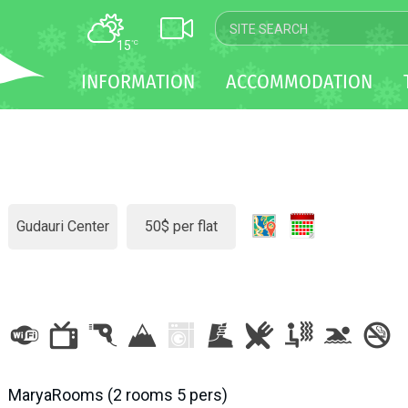
15
°C
MAP
INFORMATION
ACCOMMODATION
WEBCAM
TRANSFER
Gudauri Center
50$ per flat
MaryaRooms (2 rooms 5 pers)