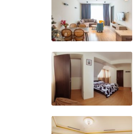
What to drink?
Local money
Mobile phones
Gallery
Travel reports
Safety