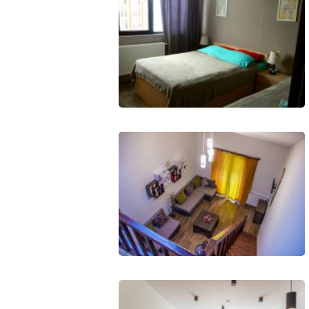
LODGING
Apartments
Cottages
Hotels
%
Hot deals
Long term rent
Kazbegi
Other
GEORGIA
About Georgia
Visas