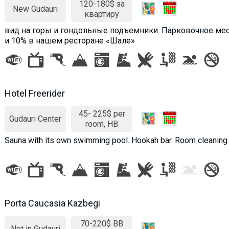
120-180$ за
New Gudauri
квартиру
вид на горы и гондольные подъемники. Парковочное мес
и 10% в нашем ресторане «Шале»
Hotel Freerider
45- 225$ per
Gudauri Center
room, HB
Sauna with its own swimming pool. Hookah bar. Room cleaning 
Porta Caucasia Kazbegi
70-220$ BB
Not in Gudauri