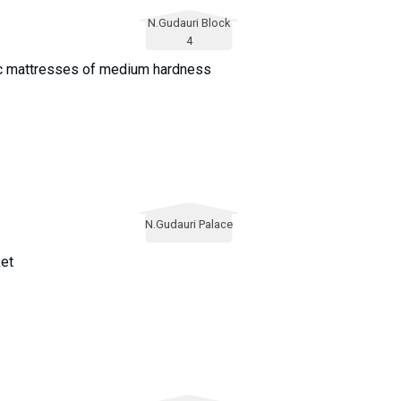
N.Gudauri Block
4
dic mattresses of medium hardness
N.Gudauri Palace
ket