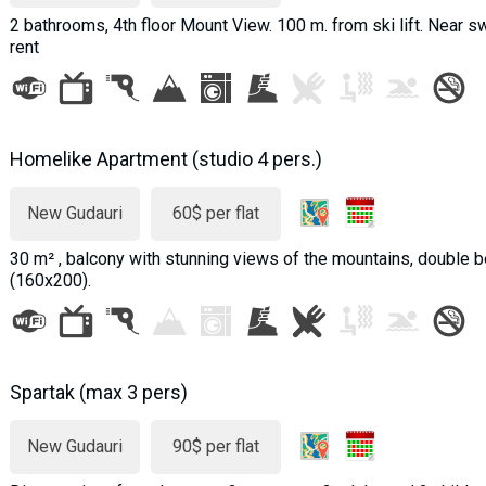
2 bathrooms, 4th floor Mount View. 100 m. from ski lift. Near sw
rent
Homelike Apartment (studio 4 pers.)
New Gudauri
60$ per flat
30 m² , balcony with stunning views of the mountains, double
(160x200).
Spartak (max 3 pers)
New Gudauri
90$ per flat