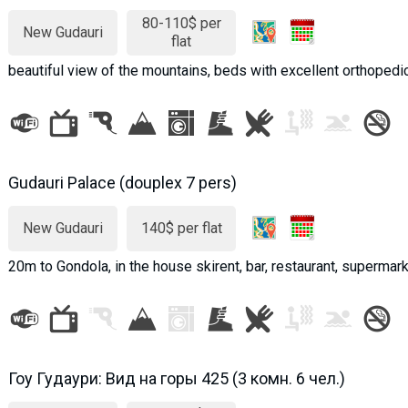
80-110$ per
New Gudauri
flat
beautiful view of the mountains, beds with excellent orthope
Gudauri Palace (douplex 7 pers)
New Gudauri
140$ per flat
20m to Gondola, in the house skirent, bar, restaurant, supermar
Гоу Гудаури: Вид на горы 425 (3 комн. 6 чел.)