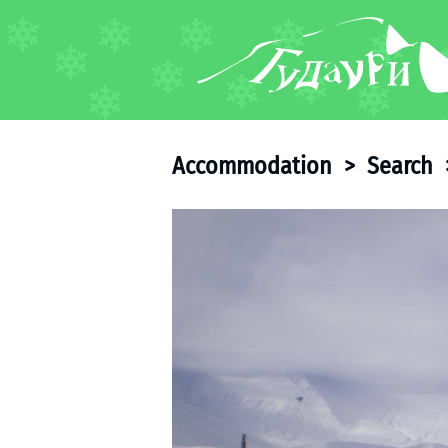
FORUM
About ski resort
Piste map
Accommodation
>
Search
Ski pass
Ski instructors
Ski rent
Ski service
Kids in Gudauri
Après-ski
Events schedule
Join telegram
Gudauri
INFO