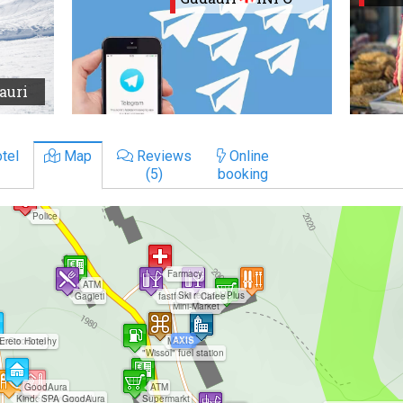
auri
tel
Map
Reviews
Online
(5)
booking