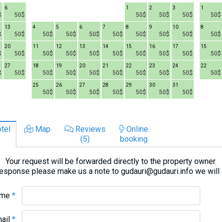
6
1
2
3
1
$
50$
50$
50$
50$
50$
13
4
5
6
7
8
9
10
8
$
50$
50$
50$
50$
50$
50$
50$
50$
50$
20
11
12
13
14
15
16
17
15
$
50$
50$
50$
50$
50$
50$
50$
50$
50$
27
18
19
20
21
22
23
24
22
$
50$
50$
50$
50$
50$
50$
50$
50$
50$
25
26
27
28
29
30
31
50$
50$
50$
50$
50$
50$
50$
tel
Map
Reviews
Online
(5)
booking
Your request will be forwarded directly to the property owner.
response please make us a note to gudauri@gudauri.info we will
ame
*
mail
*