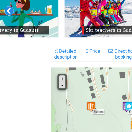
ivery in Gudauri!
Ski teachers in Gud
Detailed
Price
Direct ho
description
booking