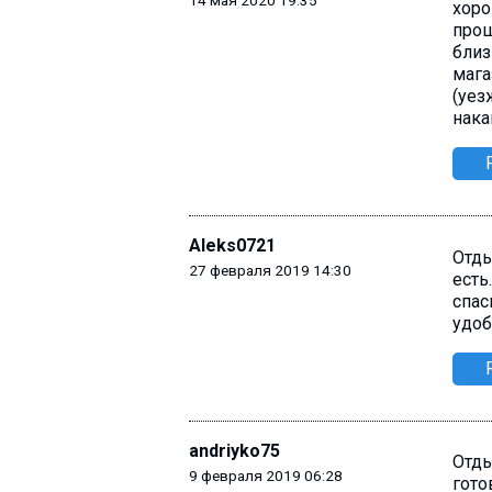
14 мая 2020 19:35
хоро
прош
близ
мага
(уез
нака
Aleks0721
Отды
27 февраля 2019 14:30
есть
спас
удоб
andriyko75
Отды
9 февраля 2019 06:28
гото