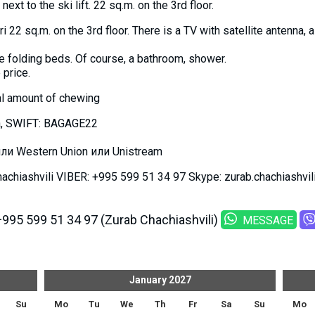
ext to the ski lift. 22 sq.m. on the 3rd floor.
22 sq.m. on the 3rd floor. There is a TV with satellite antenna, a r
e folding beds. Of course, a bathroom, shower.
 price.
al amount of chewing
a, SWIFT: BAGAGE22
и Western Union или Unistream
chiashvili VIBER: +995 599 51 34 97 Skype: zurab.chachiashvili
+995 599 51 34 97 (Zurab Chachiashvili)
MESSAGE
January
2027
Su
Mo
Tu
We
Th
Fr
Sa
Su
Mo