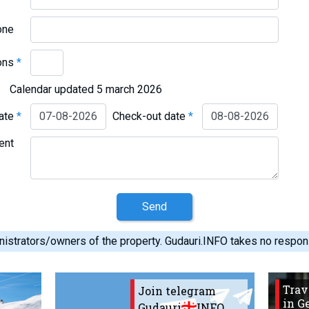
one
ons
*
Calendar updated 5 march 2026
date
*
Check-out date
*
ent
Send
istrators/owners of the property. Gudauri.INFO takes no responsib
Trav
Join telegram
in G
Gudauri
INFO