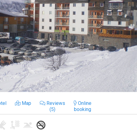
tel
Map
Reviews
Online
(5)
booking