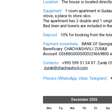
Location:
The house is located directly n
What to drink?
Equipment:
1-room apartment in Gudauri 
Local money
stove, a place to store skis.
Mobile phones
The apartment has 2 double and 1 singl
Bed linen and towels are included in the
Gallery
Deposit:
10% for booking from the tot
Travel reports
Safety
Payment essentials:
BANK OF Georgi
Beneficiary: CHACHIASHVILI ZURAB
Account: GE68BG0000000329669800 ил
Contacts:
+995 599 51 34 97 Zurab Cha
zurab@chachiashvili.com
Phones (WhatsApp, Viber, Telegram):
er
2026
December
2026
h
Fr
Sa
Su
Mo
Tu
We
Th
Fr
Sa