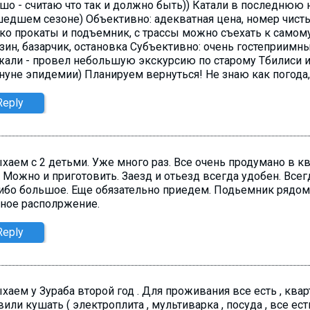
шо - считаю что так и должно быть)) Катали в последнюю 
едшем сезоне) Объективно: адекватная цена, номер чистый
ко прокаты и подъемник, с трассы можно съехать к самом
зин, базарчик, остановка Субъективно: очень гостеприимн
жали - провел небольшую экскурсию по старому Тбилиси и
нуне эпидемии) Планируем вернуться! Не знаю как погода,
Reply
хаем с 2 детьми. Уже много раз. Все очень продумано в кв
. Можно и приготовить. Заезд и отьезд всегда удобен. Всег
ибо большое. Еще обязательно приедем. Подьемник рядом 
ное располржение.
Reply
хаем у Зураба второй год . Для проживания все есть , кварт
вили кушать ( электроплита , мультиварка , посуда , все ест