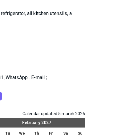
efrigerator, all kitchen utensils, a
1 ,WhatsApp . E-mail ;
Calendar updated 5 march 2026
February
2027
Mar
Tu
We
Th
Fr
Sa
Su
Mo
Tu
We