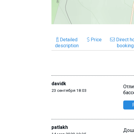
Detailed
Price
Direct ho
description
booking
davidk
Отли
23 сентября 18:03
басс
patlakh
Дошл