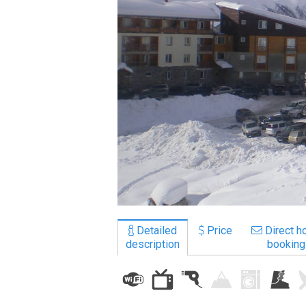
LODGING
Apartments
Cottages
Hotels
%
Hot deals
Long term rent
Kazbegi
Other
Detailed
Price
Direct ho
description
booking
GEORGIA
About Georgia
Visas