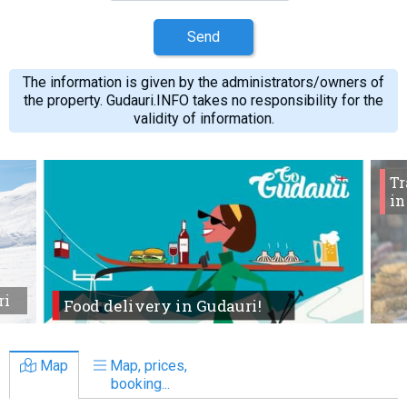
Send
The information is given by the administrators/owners of
the property. Gudauri.INFO takes no responsibility for the
validity of information.
Tr
in
ri
Food delivery in Gudauri!
Map
Map, prices,
booking...