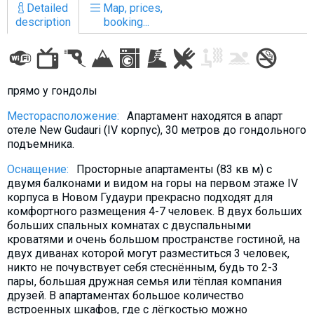
Detailed
Map, prices,
description
booking...
LODGING
прямо у гондолы
Apartments
Месторасположение:
Апартамент находятся в апарт
Cottages
отеле New Gudauri (IV корпус), 30 метров до гондольного
Hotels
подъемника.
%
Hot deals
Оснащение:
Просторные апартаменты (83 кв м) с
Long term rent
двумя балконами и видом на горы на первом этаже IV
корпуса в Новом Гудаури прекрасно подходят для
Kazbegi
комфортного размещения 4-7 человек. В двух больших
больших спальных комнатах с двуспальными
Other
кроватями и очень большом пространстве гостиной, на
двух диванах которой могут разместиться 3 человек,
GEORGIA
никто не почувствует себя стеснённым, будь то 2-3
About Georgia
пары, большая дружная семья или тёплая компания
друзей. В апартаментах большое количество
Visas
встроенных шкафов, где с лёгкостью можно