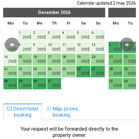
Calendar updated 2 may 2026
December
2026
Mo
Tu
We
Th
Fr
Sa
Su
Mo
Tu
1
2
3
4
5
6
200$
200$
200$
200$
200$
200$
7
8
9
10
11
12
13
4
5
200$
200$
200$
200$
200$
200$
200$
350$
350$
14
15
16
17
18
19
20
11
12
200$
300$
300$
300$
300$
300$
300$
320$
320$
21
22
23
24
25
26
27
18
19
300$
300$
300$
300$
300$
350$
350$
320$
320$
28
29
30
31
25
26
350$
350$
350$
350$
320$
320$
Direct hotel
Map, prices,
booking
booking...
Your request will be forwarded directly to the
property owner.