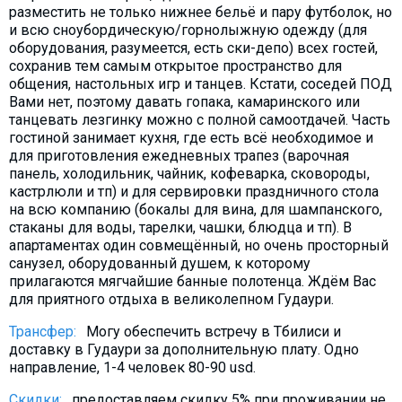
разместить не только нижнее бельё и пару футболок, но
What to drink?
и всю сноубордическую/горнолыжную одежду (для
Local money
оборудования, разумеется, есть ски-депо) всех гостей,
сохранив тем самым открытое пространство для
Mobile phones
общения, настольных игр и танцев. Кстати, соседей ПОД
Gallery
Вами нет, поэтому давать гопака, камаринского или
танцевать лезгинку можно с полной самоотдачей. Часть
Travel reports
гостиной занимает кухня, где есть всё необходимое и
Safety
для приготовления ежедневных трапез (варочная
панель, холодильник, чайник, кофеварка, сковороды,
кастрлюли и тп) и для сервировки праздничного стола
на всю компанию (бокалы для вина, для шампанского,
стаканы для воды, тарелки, чашки, блюдца и тп). В
апартаментах один совмещённый, но очень просторный
санузел, оборудованный душем, к которому
прилагаются мягчайшие банные полотенца. Ждём Вас
для приятного отдыха в великолепном Гудаури.
Трансфер:
Могу обеспечить встречу в Тбилиси и
доставку в Гудаури за дополнительную плату. Oдно
направление, 1-4 человек 80-90 usd.
Скидки:
предоставляем скидку 5% при проживании не