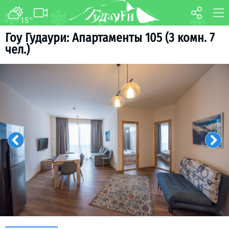
15
°C
FORUM
MAP
Гоу Гудаури: Апартаменты 105 (3 комн. 7
чел.)
About ski resort
WEBCAM
Piste map
TRANSFER
Ski pass
Ski instructors
Ski rent
Ski service
Kids in Gudauri
Après-ski
Events schedule
Join telegram
Gudauri
INFO