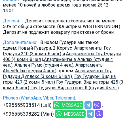
менее 10 ночей в любое время года, кроме 25.12 -
14.01.
Депозит:
Депозит: предоплата составляет не менее
50% от общей стоимости. (Юнистрим, WESTERN UNION.)
Депозит не подлежит возврату при отказе от брони
Дополнительно:
В новом Гудаури мы также
сдаем: Новый Гудаури, 2 Корпус
Апартаменты Гоу
Гудаури 210 (3 комн. 6 чел.)
и
Апартаменты Гоу Гудаури
406 (4 комн. 8 чел.)
,
Aпартаменты в Альпах (студия 4
чел.)
,
Альпен Румс (студия 4 чел.)
,
Апартаменты
AlpenRelax (студия 4 чел.)
. третем:
Апартаменты Гоу
Гудаури Дуплекс (3 комн. 6 чел.)
Гоу Гудаури: Вид на
горы 427 (2 комн. 5 чел.)
Гоу Гудаури: Вид на горы 425 (3
комн. 6 чел.)
Гоу Гудаури: Вид на горы K (студия 4 чел.)
.
Phones (WhatsApp, Viber, Telegram):
+995555938514 (Lali)
MESSAGE
+995555398282 (Mari)
MESSAGE