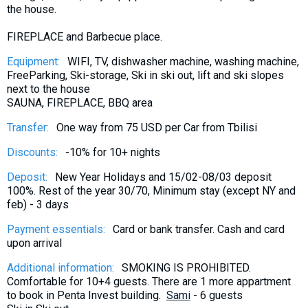
the house.
What to drink?
Local money
FIREPLACE and Barbecue place.
Mobile phones
Equipment:
WIFI, TV, dishwasher machine, washing machine,
Gallery
FreeParking, Ski-storage, Ski in ski out, lift and ski slopes
next to the house
Travel reports
SAUNA, FIREPLACE, BBQ area
Safety
Transfer:
One way from 75 USD per Car from Tbilisi
Discounts:
-10% for 10+ nights
Deposit:
New Year Holidays and 15/02-08/03 deposit
100%. Rest of the year 30/70, Minimum stay (except NY and
feb) - 3 days
Payment essentials:
Card or bank transfer. Cash and card
upon arrival
Additional information:
SMOKING IS PROHIBITED.
Comfortable for 10+4 guests. There are 1 more appartment
to book in Penta Invest building.
Sami
- 6 guests