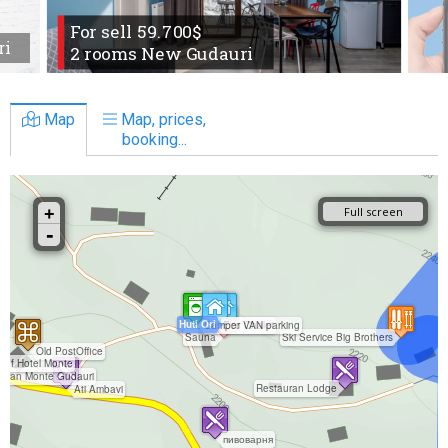
For sell 59.700$
ri
2 rooms New Gudauri
Map
Map, prices,
booking...