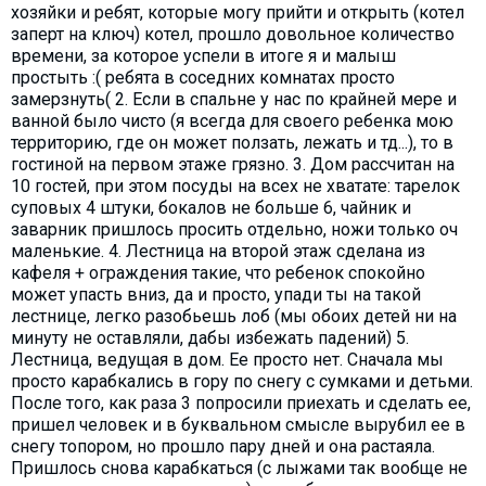
хозяйки и ребят, которые могу прийти и открыть (котел
заперт на ключ) котел, прошло довольное количество
времени, за которое успели в итоге я и малыш
простыть :( ребята в соседних комнатах просто
замерзнуть( 2. Если в спальне у нас по крайней мере и
ванной было чисто (я всегда для своего ребенка мою
территорию, где он может ползать, лежать и тд...), то в
гостиной на первом этаже грязно. 3. Дом рассчитан на
10 гостей, при этом посуды на всех не хватате: тарелок
суповых 4 штуки, бокалов не больше 6, чайник и
заварник пришлось просить отдельно, ножи только оч
маленькие. 4. Лестница на второй этаж сделана из
кафеля + ограждения такие, что ребенок спокойно
может упасть вниз, да и просто, упади ты на такой
лестнице, легко разобьешь лоб (мы обоих детей ни на
минуту не оставляли, дабы избежать падений) 5.
Лестница, ведущая в дом. Ее просто нет. Сначала мы
просто карабкались в гору по снегу с сумками и детьми.
После того, как раза 3 попросили приехать и сделать ее,
пришел человек и в буквальном смысле вырубил ее в
снегу топором, но прошло пару дней и она растаяла.
Пришлось снова карабкаться (с лыжами так вообще не