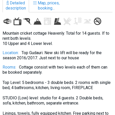
Detailed
Map, prices,
description
booking...
LODGING
Mountain cricket cottage Heavenly. Total for 14 guests. If to
Apartments
rent both levels.
Cottages
10 Upper and 4 Lower level.
Hotels
Location:
Top Gudauri. New ski lift will be ready for the
season 2016/2017. Just next to our house
%
Hot deals
Long term rent
Rooms:
Cottage consist with two levels each of them can
be booked separately.
Kazbegi
Top Level: 5 bedrooms - 3 double beds. 2 rooms with single
Other
bed, 4 bathrooms, kitchen, living room, FIREPLACE
GEORGIA
STUDIO (Low) level: studio for 4 guests. 2 Double beds,
About Georgia
sofa, kitchen, bathroom, separate entrance.
Visas
Linings, towels, fully equipped kitchen. Free parking next to