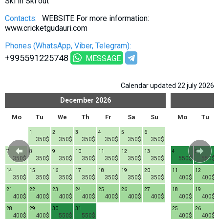
Ski in Ski out
Contacts:
WEBSITE For more information:
www.cricketgudauri.com
Phones (WhatsApp, Viber, Telegram):
+995591225748
MESSAGE
Calendar updated 22 july 2026
December
2026
Mo
Tu
We
Th
Fr
Sa
Su
Mo
Tu
1
2
3
4
5
6
350$
350$
350$
350$
350$
350$
7
8
9
10
11
12
13
4
5
350$
350$
350$
350$
350$
350$
350$
550$
550$
14
15
16
17
18
19
20
11
12
350$
350$
350$
350$
350$
350$
350$
400$
400$
21
22
23
24
25
26
27
18
19
400$
400$
400$
400$
400$
400$
400$
400$
400$
28
29
30
31
25
26
400$
400$
550$
550$
400$
400$