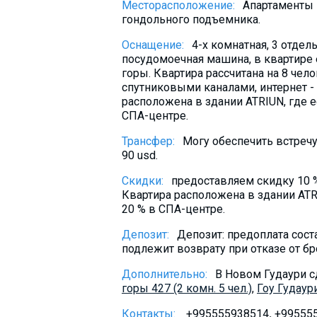
Месторасположение:
Апартаменты н
What to drink?
гондольного подъемника.
Local money
Оснащение:
4-х комнатная, 3 отдел
Mobile phones
посудомоечная машина, в квартире 
горы. Квартира рассчитана на 8 чело
Gallery
спутниковыми каналами, интернет -
Travel reports
расположена в здании ATRIUN, где ес
СПА-центре.
Safety
Трансфер:
Могу обеспечить встречу
90 usd.
Скидки:
предоставляем скидку 10 %
Квартира расположена в здании ATRIU
20 % в СПА-центре.
Депозит:
Депозит: предоплата сост
подлежит возврату при отказе от бр
Дополнительно:
В Новом Гудаури 
горы 427 (2 комн. 5 чел.)
,
Гоу Гудаури
Контакты:
+995555938514
.
+99555