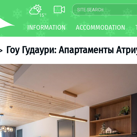
15
°C
MAP
INFORMATION
ACCOMMODATION
WEBCAM
TRANSFER
Гоу Гудаури: Апартаменты Атриу
>