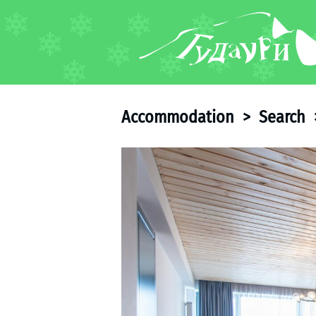
FORUM
About ski resort
Piste map
Accommodation
>
Search
Ski pass
Ski instructors
Ski rent
Ski service
Kids in Gudauri
Après-ski
Events schedule
Join telegram
Gudauri
INFO