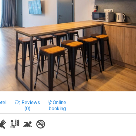
tel
Reviews
Online
(0)
booking