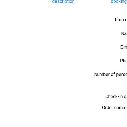
description
booking
If no 
N
E-
Ph
Number of pers
Check-in 
Order comm