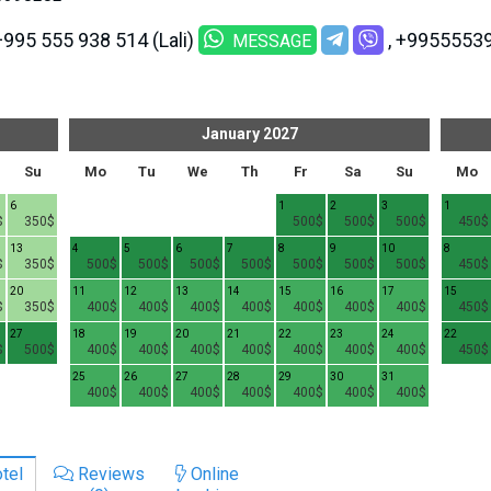
+995 555 938 514 (Lali)
+99555539
MESSAGE
January
2027
Su
Mo
Tu
We
Th
Fr
Sa
Su
Mo
6
1
2
3
1
$
350$
500$
500$
500$
450$
13
4
5
6
7
8
9
10
8
$
350$
500$
500$
500$
500$
500$
500$
500$
450$
20
11
12
13
14
15
16
17
15
$
350$
400$
400$
400$
400$
400$
400$
400$
450$
27
18
19
20
21
22
23
24
22
$
500$
400$
400$
400$
400$
400$
400$
400$
450$
25
26
27
28
29
30
31
400$
400$
400$
400$
400$
400$
400$
tel
Reviews
Online