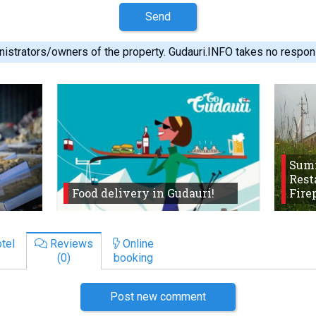
Send
istrators/owners of the property. Gudauri.INFO takes no responsib
Sum
Rest
Food delivery in Gudauri!
Fire
tel
Reviews
Online
(0)
booking
Post new comment