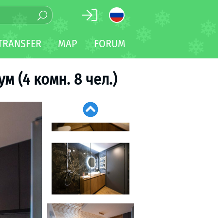
TRANSFER
MAP
FORUM
м (4 комн. 8 чел.)