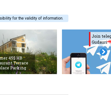
ility for the validity of information.
Join tel
Gudauri
mer 45$ HB
aurant Terrace
place Parking