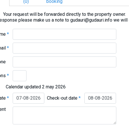
(0)
booking
Your request will be forwarded directly to the property owner.
response please make us a note to gudauri@gudauri.info we will
ame
*
mail
*
one
ons
*
Calendar updated 2 may 2026
date
*
Check-out date
*
ent