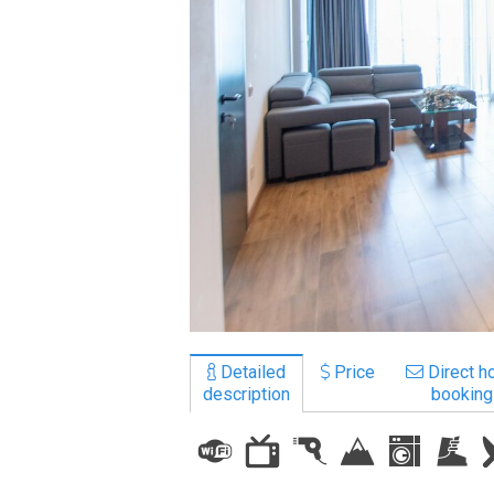
LODGING
Apartments
Cottages
Hotels
%
Hot deals
Long term rent
Kazbegi
Other
Detailed
Price
Direct ho
description
booking
GEORGIA
About Georgia
Visas