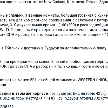
аходятся в апарт-отеле New Gudauri, Комплекс Редко, Зда
ьные спальни, 3 ванные комнаты, большая гостиная с кухне
есть все для комфортного проживания, с балконам с кото
века, 3-X двухспальная кровать (160х200) и раскладной ди
 Wi-Fi. Постельные принадлежности и полотенца включены
ть СПА и ресторан, и только наши гости имеют скидки: - 10 
 в Тбилиси и доставку в Гудаури за дополнительную плату.
 при проживании не менее 8 ночей в любое время года, кро
N, где есть СПА и ресторан, и только наши гости имеют ски
авляет не менее 50% от общей стоимости. (WESTERN UNION
они.
сдадим
в этом же корпусе
:
Гоу Гудаури: Вид на горы 425 (3 
: Вид на горы K (студия 4 чел.)
,
Гоу Гудаури: Атриум 332 (сту
5398282