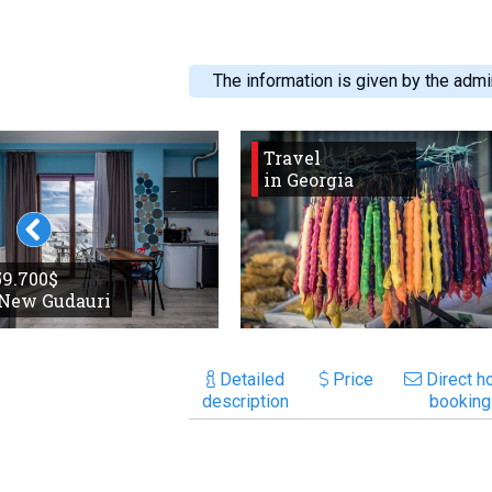
The information is given by the admin
Travel
in Georgia
 59.700$
 New Gudauri
Detailed
Price
Direct ho
description
booking