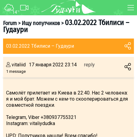
14
°C
FORUM
MAP
03.02.2022 Тбилиси –
Forum
>
Ищу попутчиков
>
Гудаури
About ski resort
WEBCAM
Piste map
TRANSFER
03.02.2022 Тбилиси – Гудаури
Ski pass
Ski instructors
vitaliid
17 января 2022 23:14
reply
Ski rent
1 message
Ski service
Kids in Gudauri
Самолёт прилетает из Киева в 22:40. Нас 2 человека:
я и мой брат. Можем с кем-то скооперироваться для
Après-ski
совместной поездки.
Events schedule
Telegram, Viber +380937755321
Instagram: vitaliydudka
Join telegram
Gudauri
INFO
UPD: Попутчиков нашли! Всем спасибо!