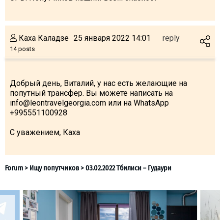
Каха Каладзе
25 января 2022 14:01
reply
LODGING
14 posts
Apartments
Cottages
Добрый день, Виталий, у нас есть желающие на
попутный трансфер. Вы можете написать на
Hotels
info@leontravelgeorgia.com или на WhatsApp
+995551100928
%
Hot deals
Long term rent
С уважением, Каха
Kazbegi
Other
GEORGIA
About Georgia
Visas