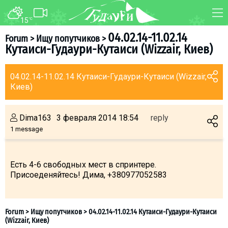
15
°C
FORUM
MAP
04.02.14-11.02.14
Forum
>
Ищу попутчиков
>
Кутаиси-Гудаури-Кутаиси (Wizzair, Киев)
About ski resort
WEBCAM
Piste map
TRANSFER
04.02.14-11.02.14 Кутаиси-Гудаури-Кутаиси (Wizzair,
Ski pass
Киев)
Ski instructors
Ski rent
Dima163
3 февраля 2014 18:54
reply
1 message
Ski service
Kids in Gudauri
Есть 4-6 свободных мест в спринтере.
Après-ski
Присоеденяйтесь! Дима, +380977052583
Events schedule
Join telegram
Gudauri
INFO