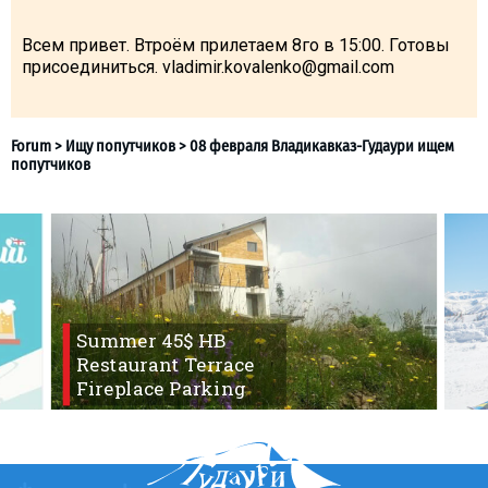
What to drink?
Всем привет. Втроём прилетаем 8го в 15:00. Готовы
Local money
присоединиться. vladimir.kovalenko@gmail.com
Mobile phones
Gallery
Travel reports
Safety
Summer 45$ HB
Restaurant Terrace
Fireplace Parking
Forum
>
Ищу попутчиков
>
08 февраля Владикавказ-Гуд
попутчиков