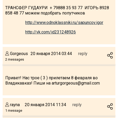
ТРАНСФЕР ГУДАУРИ + 79888 35 93 77 ИГОРЬ 8928
858 48 77 можем подобрать попутчиков
http://www.odnoklassniki.ru/sapuncov.igor
LODGING
http://vk.com/id231248926
Apartments
Cottages
Hotels
Gorgeous
20 января 2014 03:44
reply
2 messages
%
Hot deals
Long term rent
Kazbegi
Привет! Нас трое ( 3 ) прилетаем 8 февраля во
Владикавказ! Пиши на arturgorgeous@gmail.com
Other
GEORGIA
rayna
20 января 2014 11:34
reply
About Georgia
1 message
Visas