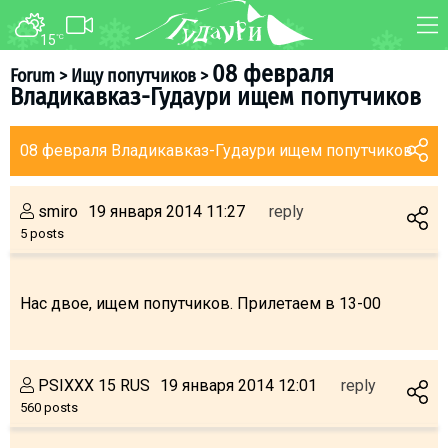
15
°C
FORUM
MAP
08 февраля
Forum
>
Ищу попутчиков
>
Владикавказ-Гудаури ищем попутчиков
About ski resort
WEBCAM
Piste map
TRANSFER
08 февраля Владикавказ-Гудаури ищем попутчиков
Ski pass
Ski instructors
smiro
19 января 2014 11:27
reply
Ski rent
5 posts
Ski service
Kids in Gudauri
Нас двое, ищем попутчиков. Прилетаем в 13-00
Après-ski
Events schedule
PSIXXX 15 RUS
19 января 2014 12:01
reply
560 posts
Join telegram
Gudauri
INFO