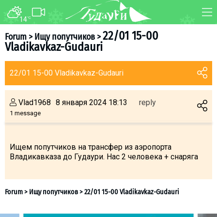
14
°C
FORUM
MAP
22/01 15-00
Forum
>
Ищу попутчиков
>
Vladikavkaz-Gudauri
About ski resort
WEBCAM
Piste map
TRANSFER
22/01 15-00 Vladikavkaz-Gudauri
Ski pass
Ski instructors
Vlad1968
8 января 2024 18:13
reply
Ski rent
1 message
Ski service
Kids in Gudauri
Ищем попутчиков на трансфер из аэропорта
Владикавказа до Гудаури. Нас 2 человека + снаряга
Après-ski
Events schedule
Join telegram
Gudauri
INFO