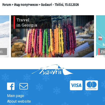
Travel
LODGING
in Georgia
Forum
>
Ищу попутчиков
>
Gudauri - Tbilisi, 15.02.2026
Apartments
Cottages
Hotels
ri
Fo
%
Hot deals
Long term rent
Kazbegi
Other
GEORGIA
About Georgia
Main page
Visas
About website