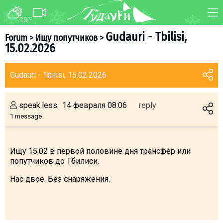
15
°C
FORUM
MAP
Gudauri - Tbilisi,
Forum
>
Ищу попутчиков
>
15.02.2026
About ski resort
WEBCAM
Piste map
TRANSFER
Gudauri - Tbilisi, 15.02.2026
Ski pass
Ski instructors
speak.less
14 февраля 08:06
reply
Ski rent
1 message
Ski service
Kids in Gudauri
Ищу 15.02 в первой половине дня трансфер или
попутчиков до Тбилиси.
Après-ski
Events schedule
Нас двое. Без снаряжения.
Join telegram
Gudauri
INFO