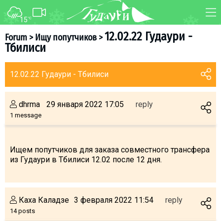
15
°C
FORUM
MAP
12.02.22 Гудаури -
Forum
>
Ищу попутчиков
>
Тбилиси
About ski resort
WEBCAM
Piste map
TRANSFER
12.02.22 Гудаури - Тбилиси
Ski pass
Ski instructors
dhrma
29 января 2022 17:05
reply
Ski rent
1 message
Ski service
Kids in Gudauri
Ищем попутчиков для заказа совместного трансфера
из Гудаури в Тбилиси 12.02 после 12 дня.
Après-ski
Events schedule
Каха Каладзе
3 февраля 2022 11:54
reply
Join telegram
14 posts
Gudauri
INFO