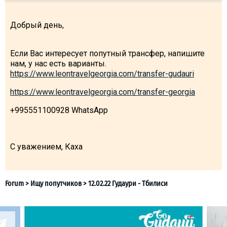
Добрый день,
LODGING
Если Вас интересует попутный трансфер, напишите
нам, у нас есть варианты.
Apartments
https://www.leontravelgeorgia.com/transfer-gudauri
Cottages
https://www.leontravelgeorgia.com/transfer-georgia
Hotels
+995551100928 WhatsApp
%
Hot deals
Long term rent
С уважением, Каха
Kazbegi
Other
GEORGIA
About Georgia
Visas