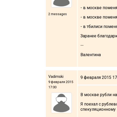
- в москве поменя
2 messages
- в москве поменя
LODGING
- в тбилиси поменя
Заранее благодар
Apartments
Cottages
--
Hotels
Валентина
%
Hot deals
Long term rent
Kazbegi
Vadimski
9 февраля 2015 17
9 февраля 2015
Other
17:00
В москве рубли на
GEORGIA
Я поехал с рублев
About Georgia
спекуляционному 
Visas