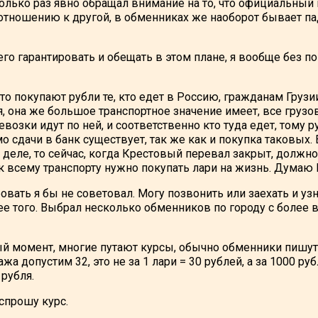
олько раз явно обращал внимание на то, что официальный 
тношению к другой, в обменниках же наоборот бывает пад
его гарантировать и обещать в этом плане, я вообще без п
то покупают рубли те, кто едет в Россию, гражданам Грузии
, она же большое транспортное значение имеет, все грузо
возки идут по ней, и соответственно кто туда едет, тому р
 сдачи в банк существует, так же как и покупка таковых. 
 деле, то сейчас, когда Крестовый перевал закрыт, должн
как всему транспорту нужно покупать лари на жизнь. Думаю
овать я бы не советовал. Могу позвонить или заехать и уз
ее того. Выбрал несколько обменников по городу с более
й момент, многие путают курсы, обычно обменники пишут к
жа допустим 32, это не за 1 лари = 30 рублей, а за 1000 ру
 рубля.
спрошу курс.