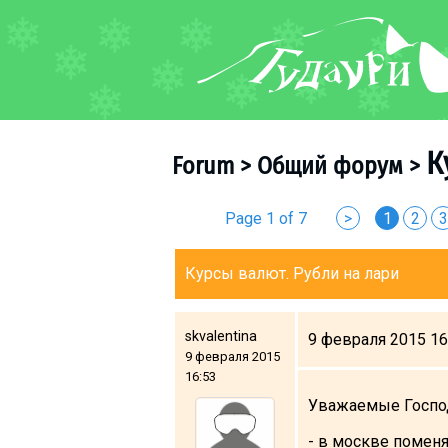
FORUM
About ski resort
Piste map
К
Forum
>
Общий форум
>
Ski pass
Ski instructors
Page 1 of 7
>
1
2
3
Ski rent
Ski service
Курсы валют. Рубли на лари
Kids in Gudauri
Après-ski
skvalentina
9 февраля 2015 16
Events schedule
9 февраля 2015
16:53
Уважаемые Господа
Join telegram
Gudauri
INFO
- в москве поменя