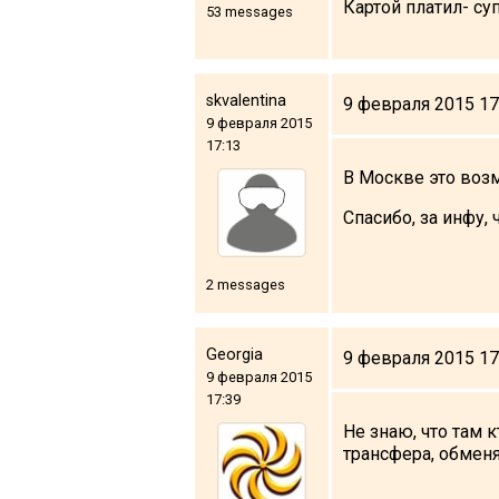
Картой платил- су
53 messages
What to drink?
Local money
Mobile phones
skvalentina
9 февраля 2015 17
Gallery
9 февраля 2015
17:13
Travel reports
В Москве это возм
Safety
Спасибо, за инфу,
2 messages
Georgia
9 февраля 2015 17
9 февраля 2015
17:39
Не знаю, что там 
трансфера, обменя