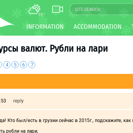
15
°C
MAP
INFORMATION
ACCOMMODATION
WEBCAM
TRANSFER
урсы валют. Рубли на лари
4
5
6
7
:53
reply
! Кто был/есть в грузии сейчас в 2015г., подскажите, ка
ть рубли на лари;