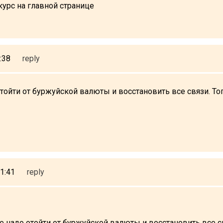
курс на главной странице
:38
reply
тойти от буржуйской валюты и восстановить все связи. То
1:41
reply
е надо отойти от буржуйской валюты и восстановить все с