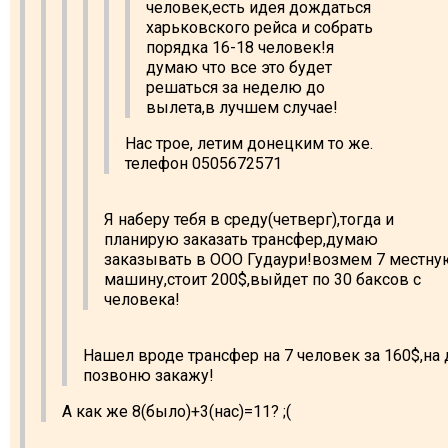
человек,есть идея дождаться
харьковского рейса и собрать
порядка 16-18 человек!я
думаю что все это будет
решаться за неделю до
вылета,в лучшем случае!
Нас трое, летим донецким то же.
телефон 0505672571
Я наберу тебя в среду(четверг),тогда и
планирую заказать трансфер,думаю
заказывать в ООО Гудаури!возмем 7 местну
машину,стоит 200$,выйдет по 30 баксов с
человека!
Нашел вроде трансфер на 7 человек за 160$,на 
позвоню закажу!
А как же 8(было)+3(нас)=11? ;(