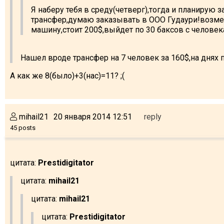
Я наберу тебя в среду(четверг),тогда и планирую з
трансфер,думаю заказывать в ООО Гудаури!возм
машину,стоит 200$,выйдет по 30 баксов с человек
Нашел вроде трансфер на 7 человек за 160$,на днях
А как же 8(было)+3(нас)=11? ;(
mihail21
20 января 2014 12:51
reply
45 posts
цитата:
Prestidigitator
цитата:
mihail21
цитата:
mihail21
цитата:
Prestidigitator