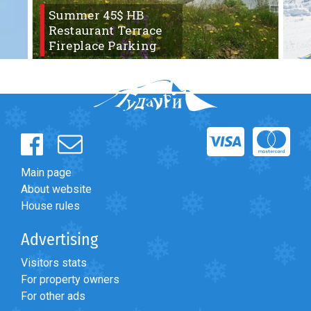
Summer 45$ HB
Restaurant Terrace
Fireplace Parking
Main page
About website
House rules
Advertising
Visitors stats
For property owners
For other ads