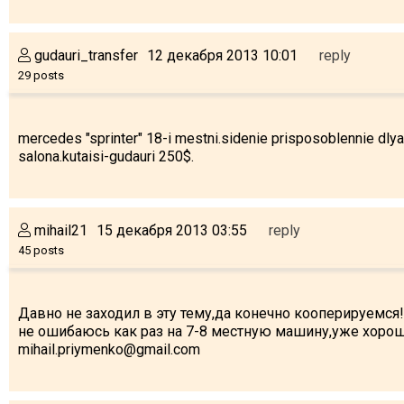
What to drink?
Local money
gudauri_transfer
12 декабря 2013 10:01
reply
Mobile phones
29 posts
Gallery
Travel reports
mercedes "sprinter" 18-i mestni.sidenie prisposoblennie dly
Safety
salona.kutaisi-gudauri 250$.
mihail21
15 декабря 2013 03:55
reply
45 posts
Давно не заходил в эту тему,да конечно кооперируемся!
не ошибаюсь как раз на 7-8 местную машину,уже хоро
mihail.priymenko@gmail.com