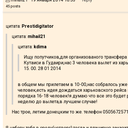
45 posts
цитата:
Prestidigitator
цитата:
mihail21
цитата:
kdima
Ищу попутчиков,для организованого трансфера
Кутаиси в Гудаири,нас 3 человека вылет из хар
15. 00. 28 01 2014
в общем мы прилетаем в 10-00,нас собралось уже
человек,есть идея дождаться харьковского рейса 
порядка 16-18 человек!я думаю что все это будет 
неделю до вылета,в лучшем случае!
Нас трое, летим донецким то же. телефон 050567257
Я наберу тебя в среду(четверг),тогда и планирую заказ