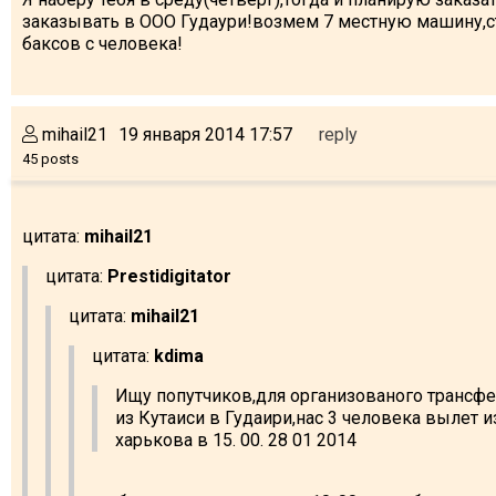
заказывать в ООО Гудаури!возмем 7 местную машину,ст
баксов с человека!
mihail21
19 января 2014 17:57
reply
45 posts
цитата:
mihail21
цитата:
Prestidigitator
цитата:
mihail21
цитата:
kdima
Ищу попутчиков,для организованого трансф
из Кутаиси в Гудаири,нас 3 человека вылет и
харькова в 15. 00. 28 01 2014