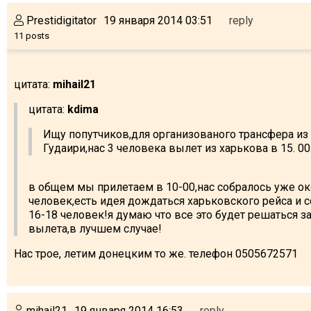
Prestidigitator
19 января 2014 03:51
reply
11 posts
цитата:
mihail21
цитата:
kdima
Ищу попутчиков,для организованого трансфера из
Гудаири,нас 3 человека вылет из харькова в 15. 00
в общем мы прилетаем в 10-00,нас собралось уже ок
человек,есть идея дождаться харьковского рейса и 
16-18 человек!я думаю что все это будет решаться з
вылета,в лучшем случае!
Нас трое, летим донецким то же. телефон 0505672571
mihail21
19 января 2014 16:53
reply