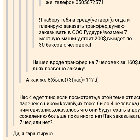
же. телефон 0505672571
Я наберу тебя в среду(четверг),тогда и
планирую заказать трансфер,думаю
заказывать в ООО Гудаури!возмем 7
местную машину,стоит 200$,выйдет по
30 баксов с человека!
Нашел вроде трансфер на 7 человек за 160$,
днях позвоню закажу!
А как же 8(было)+3(нас)=11? ;(
Нас 4 едет тчно,если посмотреть,в этой теме отпи
паренек с ником kovaniy,их тоже было 4 человека,
ним связались,оказалось что они будут ехать в др
сожалению больше пока ниого нет!Так заказывать
7 чел,или нет?
Да, я гарантирую.