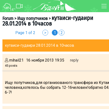
14
°C
FORUM
MAP
кутаиси-гудаири
Forum
>
Ищу попутчиков
>
28.01.2014 в 10часов
About ski resort
WEBCAM
Page 1 of 2
>
1
2
Piste map
TRANSFER
Ski pass
кутаиси-гудаири 28.01.2014 в 10часов
Ski instructors
Ski rent
mihail21
16 ноября 2013 19:35
reply
Ski service
45 posts
Kids in Gudauri
Après-ski
Ищу попутчиков,для организованого трансфера из Кутаис
Events schedule
человека,хотелось бы собрать 12-16человек!обратно 04.
6-7!
Join telegram
Gudauri
INFO