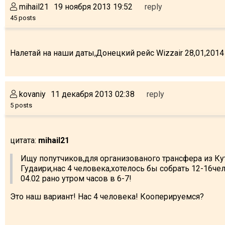
mihail21
19 ноября 2013 19:52
reply
45 posts
LODGING
Налетай на наши даты,Донецкий рейс Wizzair 28,01,2014
Apartments
Cottages
kovaniy
11 декабря 2013 02:38
reply
Hotels
5 posts
%
Hot deals
Long term rent
цитата:
mihail21
Kazbegi
Ищу попутчиков,для организованого трансфера из Ку
Other
Гудаири,нас 4 человека,хотелось бы собрать 12-16че
04.02 рано утром часов в 6-7!
GEORGIA
Это наш вариант! Нас 4 человека! Кооперируемся?
About Georgia
Visas