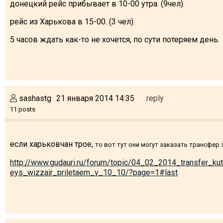
донецкий рейс прибывает в 10-00 утра. (9чел).
рейс из Харькова в 15-00. (3 чел).
5 часов ждать как-то не хочется, по сути потеряем день.
sashastg
21 января 2014 14:35
reply
11 posts
если харьковчан трое,
то вот тут они могут заказать трансфер з
http://www.gudauri.ru/forum/topic/04_02_2014_transfer_kut
eys_wizzair_priletaem_v_10_10/?page=1#last