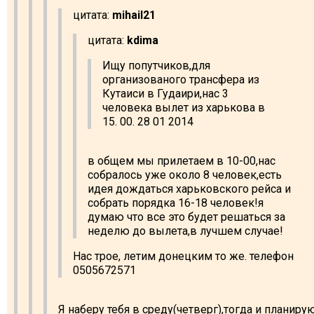
цитата:
mihail21
цитата:
kdima
Ищу попутчиков,для
организованого трансфера из
Кутаиси в Гудаири,нас 3
человека вылет из харькова в
15. 00. 28 01 2014
в общем мы прилетаем в 10-00,нас
собралось уже около 8 человек,есть
идея дождаться харьковского рейса и
собрать порядка 16-18 человек!я
думаю что все это будет решаться за
неделю до вылета,в лучшем случае!
Нас трое, летим донецким то же. телефон
0505672571
Я наберу тебя в среду(четверг),тогда и планиру