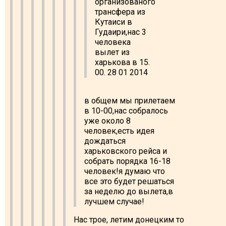
организованого
трансфера из
Кутаиси в
Гудаири,нас 3
человека
вылет из
харькова в 15.
00. 28 01 2014
в общем мы прилетаем
в 10-00,нас собралось
уже около 8
человек,есть идея
дождаться
харьковского рейса и
собрать порядка 16-18
человек!я думаю что
все это будет решаться
за неделю до вылета,в
лучшем случае!
Нас трое, летим донецким то