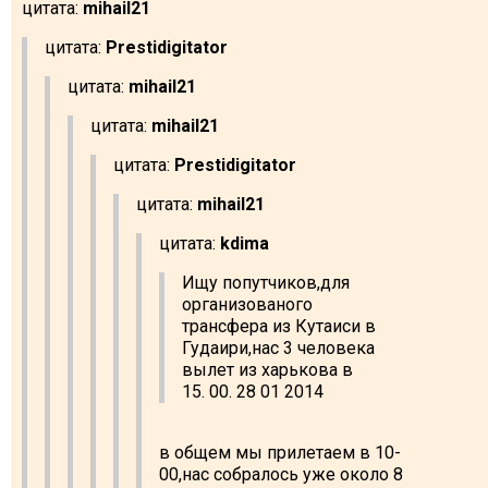
цитата:
mihail21
цитата:
Prestidigitator
цитата:
mihail21
цитата:
mihail21
цитата:
Prestidigitator
цитата:
mihail21
цитата:
kdima
Ищу попутчиков,для
организованого
трансфера из Кутаиси в
Гудаири,нас 3 человека
вылет из харькова в
15. 00. 28 01 2014
в общем мы прилетаем в 10-
00,нас собралось уже около 8