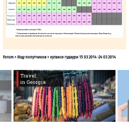
What to drink?
Local money
Mobile phones
Gallery
Travel reports
Safety
Travel
in Georgia