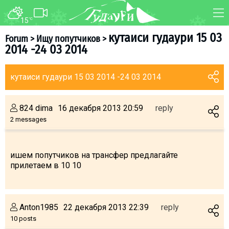
15
°C
FORUM
MAP
кутаиси гудаури 15 03
Forum
>
Ищу попутчиков
>
2014 -24 03 2014
About ski resort
WEBCAM
Piste map
TRANSFER
кутаиси гудаури 15 03 2014 -24 03 2014
Ski pass
Ski instructors
824 dima
16 декабря 2013 20:59
reply
Ski rent
2 messages
Ski service
Kids in Gudauri
ишем попутчиков на трансфер предлагайте
прилетаем в 10 10
Après-ski
Events schedule
Anton1985
22 декабря 2013 22:39
reply
Join telegram
10 posts
Gudauri
INFO