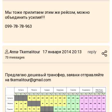
Мы тоже прилитаем этим же рейсом, можно
объединить усилия!!!
LODGING
099-78-78-963
Apartments
Cottages
Hotels
Anna-Tkemalitour
17 января 2014 20:13
reply
%
Hot deals
73 messages
Long term rent
Kazbegi
Предлагаю дешевый трансфер, заявки отправляйте
на tkemalitour@gmail.com
Other
GEORGIA
About Georgia
Visas