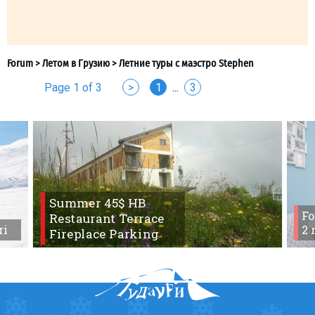
Page 1 of 3
>
1
...
3
Summer 45$ HB
Fo
Restaurant Terrace
ri
2 
Fireplace Parking