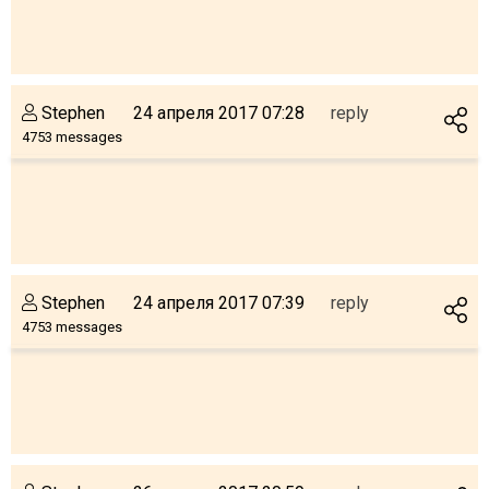
What to drink?
Local money
Mobile phones
Stephen
24 апреля 2017 07:28
reply
Gallery
4753 messages
Travel reports
Safety
Stephen
24 апреля 2017 07:39
reply
4753 messages