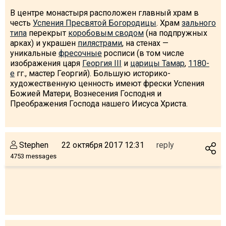
В центре монастыря расположен главный храм в
честь
Успения Пресвятой Богородицы
. Храм
зального
типа
перекрыт
коробовым сводом
(на подпружных
арках) и украшен
пилястрами
, на стенах —
уникальные
фресочные
росписи (в том числе
изображения царя
Георгия III
и
царицы Тамар
,
1180-
е
гг., мастер Георгий). Большую историко-
художественную ценность имеют фрески Успения
Божией Матери, Вознесения Господня и
Преображения Господа нашего Иисуса Христа.
Stephen
22 октября 2017 12:31
reply
4753 messages