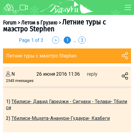
15
°C
FORUM
MAP
Летние туры с
Forum
>
Летом в Грузию
>
маэстро Stephen
About ski resort
WEBCAM
Page 1 of 3
>
1
...
3
Piste map
TRANSFER
Ski pass
Летние туры с маэстро Stephen
Ski instructors
Ski rent
N
26 июня 2016 11:36
reply
Ski service
2543 messages
Kids in Gudauri
Après-ski
1)
Тбилиси- Давид Гареджи - Сигнахи - Телави- Тбили
Events schedule
си
2)
Тбилиси-Мцхета-Ананури-Гудаури- Казбеги
Join telegram
Gudauri
INFO