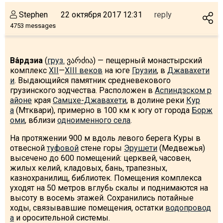
Stephen
22 октября 2017 12:31
reply
4753 messages
Ва́рдзиа
(
груз.
ვარძია) — пещерный монастырский
комплекс
XII
—
XIII веков
на юге
Грузии
, в
Джавахети
и
. Выдающийся памятник средневекового
грузинского зодчества. Расположен в
Аспиндзском р
айоне
края
Самцхе-Джавахети
, в долине реки
Кур
а
(Мтквари), примерно в 100 км к югу от города
Борж
оми
, вблизи
одноименного села
.
На протяжении 900 м вдоль левого берега Куры в
отвесной
туфовой
стене горы
Эрушети
(Медвежья)
высечено до 600 помещений: церквей, часовен,
жилых келий, кладовых, бань, трапезных,
казнохранилищ, библиотек. Помещения комплекса
уходят на 50 метров вглубь скалы и поднимаются на
высоту в восемь этажей. Сохранились потайные
ходы, связывавшие помещения, остатки
водопровод
а
и оросительной системы.