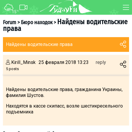
15
°C
FORUM
MAP
Найдены водительские
Forum
>
Бюро находок
>
права
About ski resort
WEBCAM
Piste map
TRANSFER
Найдены водительские права
Ski pass
Ski instructors
Kirill_Minsk
25 февраля 2018 13:23
reply
Ski rent
5 posts
Ski service
Kids in Gudauri
Найдены водительские права, гражданина Украины,
фамилия Шустов.
Après-ski
Events schedule
Находятся в кассе скипасс, возле шестикресельного
подъемника
Join telegram
Gudauri
INFO