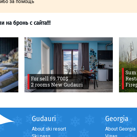
сибо за помощь
>
Не ответили на бронь с сайта!!!
Sum
For sell 59.700$
Rest
2 rooms New Gudauri
Fire
Gudauri
Georgia
About ski resort
About Georgia
Ski pass
Visas