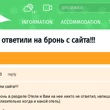
14
°C
MAP
INFORMATION
ACCOMMODATION
WEBCAM
TRANSFER
 ответили на бронь с сайта!!!
53
reply
и сайта!!!
онь в разделе Отели и Вам на нее никто не ответил, напиши
лизительно когда и какой отель).