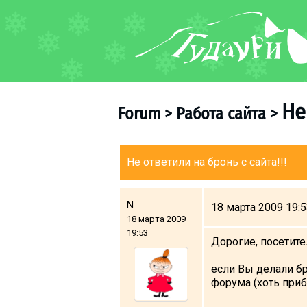
FORUM
About ski resort
Piste map
Не
Forum
>
Работа сайта
>
Ski pass
Ski instructors
Ski rent
Не ответили на бронь с сайта!!!
Ski service
Kids in Gudauri
N
18 марта 2009 19:
18 марта 2009
Après-ski
19:53
Дорогие, посетител
Events schedule
если Вы делали бр
Join telegram
форума (хоть приб
Gudauri
INFO