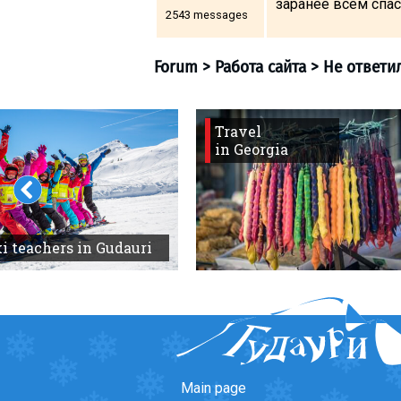
заранее всем спа
2543 messages
LODGING
Apartments
Travel
in Georgia
Cottages
Hotels
Forum
>
Работа сайта
%
Hot deals
Long term rent
i teachers in Gudauri
Kazbegi
Other
GEORGIA
About Georgia
Visas
Main page