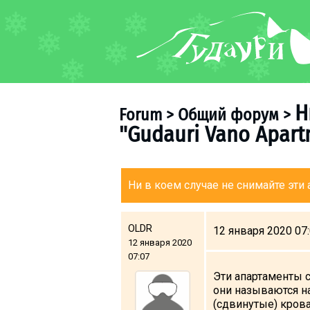
FORUM
About ski resort
Piste map
Н
Forum
>
Общий форум
>
Ski pass
"Gudauri Vano Apartm
Ski instructors
Ski rent
Ski service
Ни в коем случае не снимайте эти а
Kids in Gudauri
Après-ski
OLDR
12 января 2020 07
12 января 2020
Events schedule
07:07
Эти апартаменты сн
Join telegram
они называются на
Gudauri
INFO
(сдвинутые) крова