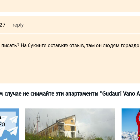
:27
reply
 писать? На букинге оставьте отзыв, там он людям горазд
m
FO