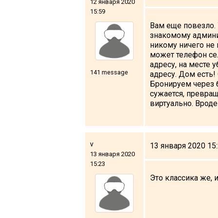
12 января 2020
What to drink?
15:59
Local money
Вам еще повезло. 
знакомому админис
Mobile phones
никому ничего не 
Gallery
может телефон сел
адресу, на месте 
Travel reports
141 message
адресу. Дом есть!
Safety
Бронируем через б
сужается, превращ
виртуально. Вроде
v
13 января 2020 15
13 января 2020
15:23
Это классика же,