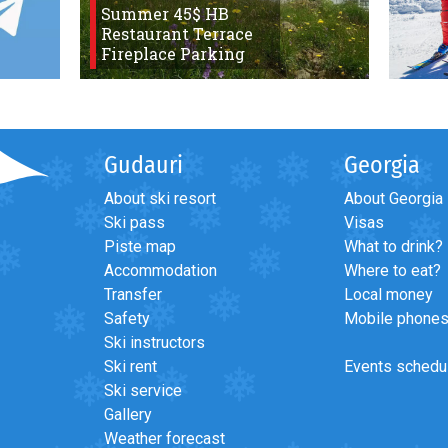
Summer 45$ HB
Restaurant Terrace
Fireplace Parking
Gudauri
Georgia
About ski resort
About Georgia
Ski pass
Visas
Piste map
What to drink?
>
Ни в коем случае не снимайте эти апартам
Accommodation
Where to eat?
Transfer
Local money
Safety
Mobile phone
Ski instructors
Ski rent
Events schedu
Ski service
Gallery
Weather forecast