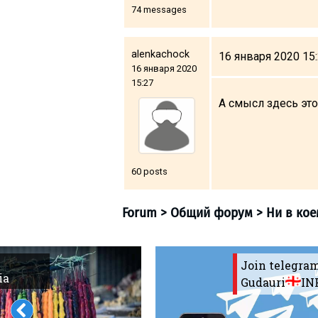
74 messages
alenkachock
16 января 2020 15
16 января 2020
15:27
А смысл здесь это
60 posts
Join telegra
ia
Gudauri
IN