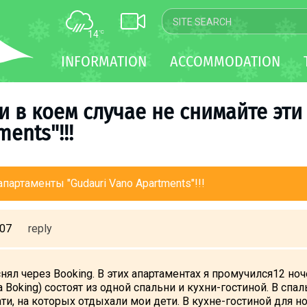
14
°C
MAP
INFORMATION
ACCOMMODATION
WEBCAM
TRANSFER
и в коем случае не снимайте эт
ents"!!!
партаменты "Gudauri Vano Apartments"!!!
:07
reply
ял через Booking. В этих апартаментах я промучился12 ночей
 Boking) состоят из одной спальни и кухни-гостиной. В сп
ти, на которых отдыхали мои дети. В кухне-гостиной для н