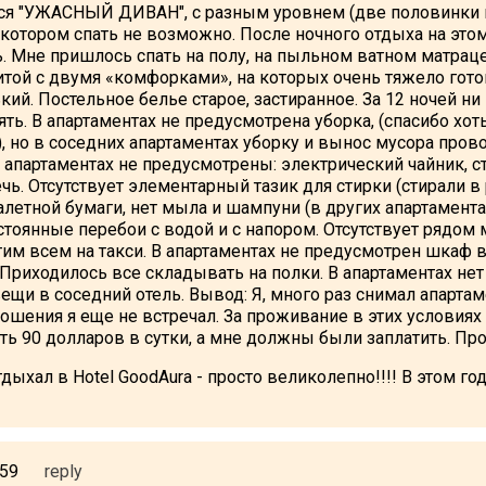
 "УЖАСНЫЙ ДИВАН", с разным уровнем (две половинки н
котором спать не возможно. После ночного отдыха на этом
ь. Мне пришлось спать на полу, на пыльном ватном матрац
той с двумя «комфорками», на которых очень тяжело гото
кий. Постельное белье старое, застиранное. За 12 ночей ни
ь. В апартаментах не предусмотрена уборка, (спасибо хот
, но в соседних апартаментах уборку и вынос мусора пров
апартаментах не предусмотрены: электрический чайник, с
ь. Отсутствует элементарный тазик для стирки (стирали в
уалетной бумаги, нет мыла и шампуни (в других апартамента
стоянные перебои с водой и с напором. Отсутствует рядом 
этим всем на такси. В апартаментах не предусмотрен шкаф 
Приходилось все складывать на полки. В апартаментах нет
ещи в соседний отель. Вывод: Я, много раз снимал апартам
ошения я еще не встречал. За проживание в этих условиях и
ь 90 долларов в сутки, а мне должны были заплатить. Про
ыхал в Hotel GoodAura - просто великолепно!!!! В этом году
:59
reply