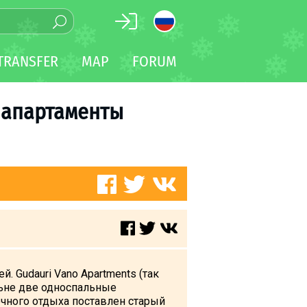
TRANSFER
MAP
FORUM
и апартаменты
. Gudauri Vano Apartments (так
альне две односпальные
очного отдыха поставлен старый