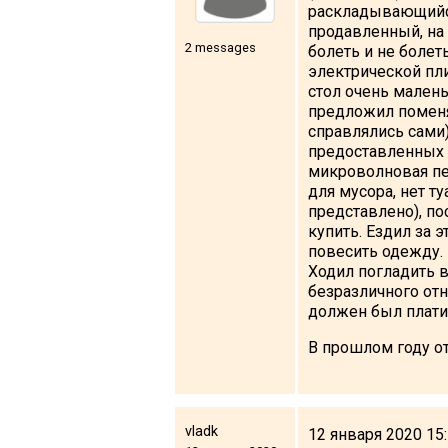
раскладывающийся
продавленный, на 
2 messages
болеть и не болет
электрической пли
стол очень малень
LODGING
предложил поменят
справлялись сами)
Apartments
предоставленных 
Cottages
микроволновая печ
для мусора, нет т
Hotels
представлено), по
%
Hot deals
купить. Ездил за 
повесить одежду. 
Long term rent
Ходил погладить в
безразличного отн
Kazbegi
должен был платит
Other
В прошлом году отд
GEORGIA
About Georgia
vladk
Visas
12 января 2020 15