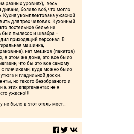
а разных уровнях), весь
 диване, болело всё, что могло
е. Кухня укомплектована ужасной
вить для трех человек. Кухонный
 кто постельное белье не
ь был пылесос и швабра –
одил приходящий персонал. В
тиральная машинка,
 раковине), нет мешков (пакетов)
х, в этом же доме, это все было
магазин, что бы это все самому
в с плечиками, куда можно было
 утюга и гладильной доски.
енты, но такого безобразного и
 в этих апартаментах не я
сто ужасно!!!
 не было в этот отель мест...