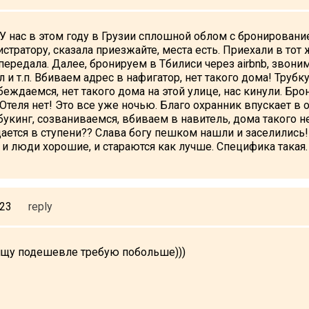
У нас в этом году в Грузии сплошной облом с бронировани
тратору, сказала приезжайте, места есть. Приехали в тот же
передала. Далее, бронируем в Тбилиси через airbnb, звоним
 и т.п. Вбиваем адрес в нафигатор, нет такого дома! Трубк
убеждаемся, нет такого дома на этой улице, нас кинули. Бр
 Отеля нет! Это все уже ночью. Благо охранник впускает в 
укинг, созваниваемся, вбиваем в навитель, дома такого не
ается в ступени?? Слава богу пешком нашли и заселились!
 и люди хорошие, и стараются как лучше. Специфика такая.
:23
reply
 ищу подешевле требую побольше)))