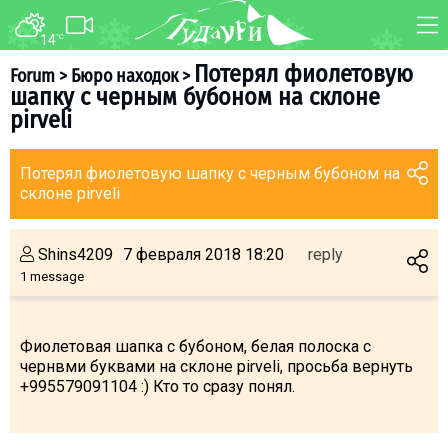
14
°C
FORUM
MAP
Потерял фиолетовую
Forum
>
Бюро находок
>
шапку с черным бубоном на склоне
About ski resort
WEBCAM
pirveli
Piste map
TRANSFER
Ski pass
Потерял фиолетовую шапку с черным бубоном на
склоне pirveli
Ski instructors
Ski rent
Shins4209
7 февраля 2018 18:20
reply
Ski service
1 message
Kids in Gudauri
Après-ski
Фиолетовая шапка с бубоном, белая полоска с
Events schedule
чернвми буквами на склоне pirveli, просьба вернуть
+995579091104 :) Кто то сразу понял.
Join telegram
Gudauri
INFO