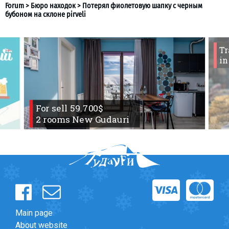
Tr
LODGING
in
Forum
>
Бюро находок
>
Потерял фиолетовую шапку с 
Apartments
бубоном на склоне pirveli
Cottages
Hotels
For sell 59.700$
%
Hot deals
2 rooms New Gudauri
Long term rent
Kazbegi
Other
GEORGIA
About Georgia
Main page
Visas
About website