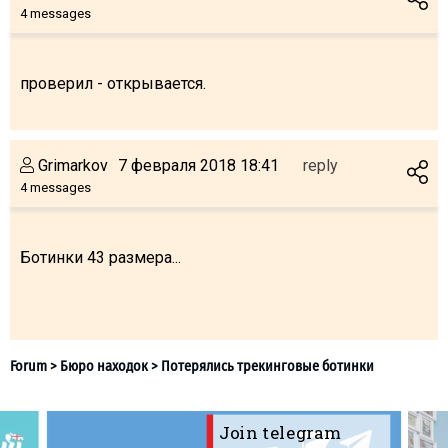
What to drink?
4 messages
Local money
Mobile phones
проверил - открывается.
Gallery
Travel reports
Grimarkov
7 февраля 2018 18:41
reply
Safety
4 messages
Ботинки 43 размера...
Join telegram