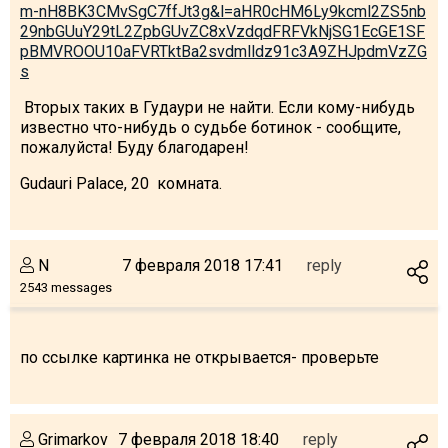
m-nH8BK3CMvSgC7ffJt3g&l=aHR0cHM6Ly9kcml2ZS5nb
29nbGUuY29tL2ZpbGUvZC8xVzdqdFRFVkNjSG1EcGE1SF
pBMVROOU10aFVRTktBa2svdmlldz91c3A9ZHJpdmVzZG
s
LODGING
Вторых таких в Гудаури не найти. Если кому-нибудь
известно что-нибудь о судьбе ботинок - сообщите,
Apartments
пожалуйста! Буду благодарен!
Cottages
Gudauri Palace, 20 комната.
Hotels
%
Hot deals
Long term rent
N
7 февраля 2018 17:41
reply
2543 messages
Kazbegi
Other
по ссылке картинка не открывается- проверьте
GEORGIA
About Georgia
Visas
Grimarkov
7 февраля 2018 18:40
reply