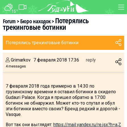
15
°C
FORUM
MAP
Потерялись
Forum
>
Бюро находок
>
трекинговые ботинки
About ski resort
WEBCAM
Piste map
TRANSFER
Потерялись трекинговые ботинки
Ski pass
Ski instructors
Grimarkov
7 февраля 2018 17:36
reply
Ski rent
4 messages
Ski service
Kids in Gudauri
7 февраля 2018 года примерно в 14:30 по
грузинскому времени я оставил ботинки в скидепо
Après-ski
Gudauri Palace. Когда я пришел обратно в 17:00
Events schedule
ботинок не обнаружил. Может кто-то спутал и обул
эти ботинки вместо своих? Бренд редкий и дорогой -
Vasque.
Join telegram
Gudauri
INFO
Вот так они выглядят:
https://mail.yandex.ru/re.jsx?h=a,Z