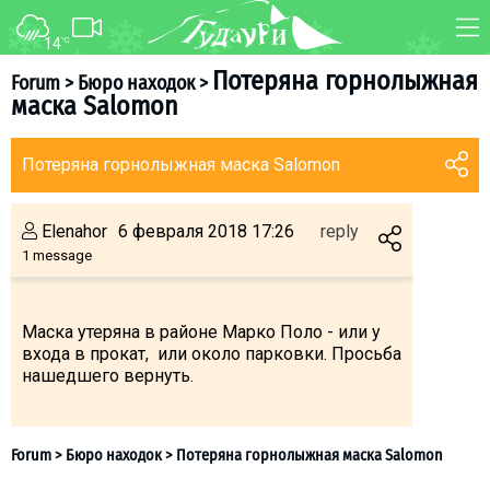
14
°C
FORUM
MAP
Потеряна горнолыжная
Forum
>
Бюро находок
>
маска Salomon
About ski resort
WEBCAM
Piste map
TRANSFER
Потеряна горнолыжная маска Salomon
Ski pass
Ski instructors
Elenahor
6 февраля 2018 17:26
reply
Ski rent
1 message
Ski service
Kids in Gudauri
Маска утеряна в районе Марко Поло - или у
входа в прокат, или около парковки. Просьба
Après-ski
нашедшего вернуть.
Events schedule
Join telegram
Gudauri
INFO